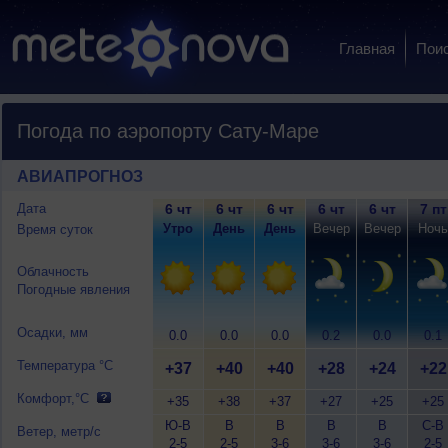
Главная
Пои
Погода по аэропорту Сату-Маре
АВИАПРОГНОЗ
Дата
6 чт
6 чт
6 чт
6 чт
6 чт
7 пт
Утро
День
День
Вечер
Вечер
Ночь
Время суток
Облачность
Погодные явления
Осадки, мм
0.0
0.0
0.0
0.2
0.0
0.1
Температура °C
+37
+40
+40
+28
+24
+22
Комфорт,°C
+35
+38
+37
+27
+25
+25
Ю-В
В
В
В
В
С-В
Ветер, метр/с
2-5
2-5
3-6
3-6
3-6
2-5