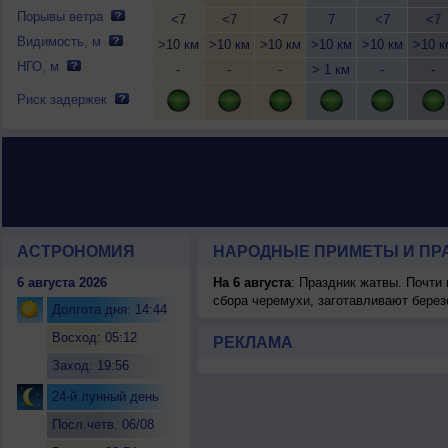
Порывы ветра
<7
<7
<7
7
<7
<7
Видимость, м
>10 км
>10 км
>10 км
>10 км
>10 км
>10 к
НГО, м
-
-
-
> 1 км
-
-
Риск задержек
АСТРОНОМИЯ
НАРОДНЫЕ ПРИМЕТЫ И ПР
6 августа 2026
На 6 августа
: Праздник жатвы. Почти
сбора черемухи, заготавливают берез
Долгота дня: 14:44
Восход: 05:12
РЕКЛАМА
Заход: 19:56
24-й лунный день
Посл.четв. 06/08