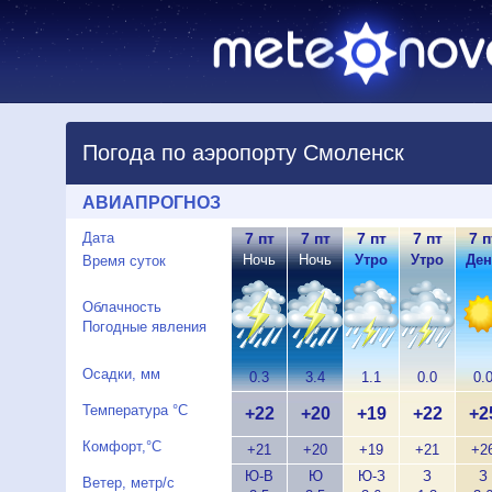
Погода по аэропорту Смоленск
АВИАПРОГНОЗ
Дата
7 пт
7 пт
7 пт
7 пт
7 п
Ночь
Ночь
Утро
Утро
Ден
Время суток
Облачность
Погодные явления
Осадки, мм
0.3
3.4
1.1
0.0
0.
Температура °C
+22
+20
+19
+22
+2
Комфорт,°C
+21
+20
+19
+21
+2
Ю-В
Ю
Ю-З
З
З
Ветер, метр/с