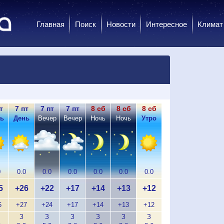
Главная
Поиск
Новости
Интересное
Климат
т
7 пт
7 пт
7 пт
8 сб
8 сб
8 сб
8 сб
8 сб
8
ь
День
Вечер
Вечер
Ночь
Ночь
Утро
Утро
День
Д
0
0.0
0.0
0.0
0.0
0.0
0.0
0.0
0.1
0
5
+26
+22
+17
+14
+13
+12
+17
+19
+
6
+27
+24
+17
+14
+13
+12
+17
+19
+
З
З
З
З
З
З
З
З