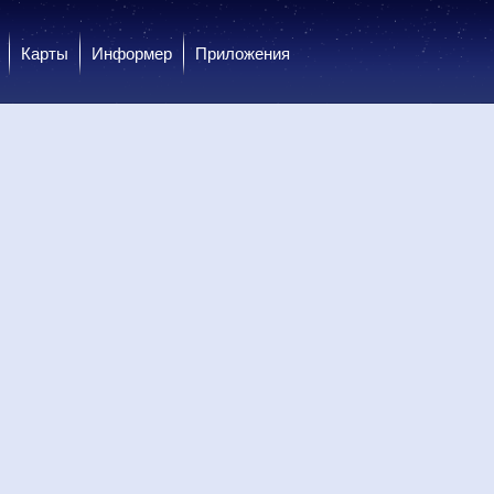
Карты
Информер
Приложения
 сб
8 сб
8 сб
9 вс
9 вс
9 вс
9 вс
9 вс
9 вс
ень
Вечер
Вечер
Ночь
Ночь
Утро
Утро
День
День
.0
0.0
0.0
0.0
0.0
0.0
0.0
0.0
0.0
20
+19
+14
+11
+10
+10
+16
+20
+21
25
+19
+14
+11
+10
+10
+16
+20
+25
З
З
З
З
З
З
З
З
З