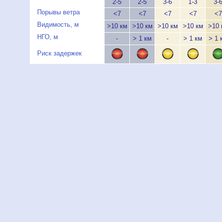
2-5
2-5
3-6
1-3
3-
Порывы ветра
<7
<7
<7
<7
<7
Видимость, м
>10 км
>10 км
>10 км
>10 км
>10 
НГО, м
-
> 1 км
-
> 1 км
> 1 
Риск задержек