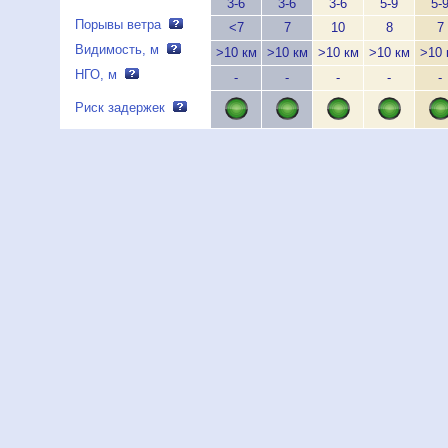
3-6
3-6
3-6
5-9
5-
Порывы ветра
<7
7
10
8
7
Видимость, м
>10 км
>10 км
>10 км
>10 км
>10 
НГО, м
-
-
-
-
-
Риск задержек