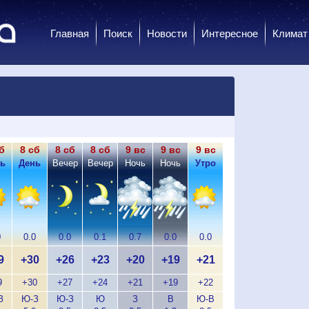
Главная
Поиск
Новости
Интересное
Климат
б
8 сб
8 сб
8 сб
9 вс
9 вс
9 вс
9 вс
9 вс
9
ь
День
Вечер
Вечер
Ночь
Ночь
Утро
Утро
День
Д
0
0.0
0.0
0.1
0.7
0.0
0.0
0.0
0.0
0
9
+30
+26
+23
+20
+19
+21
+27
+30
+
9
+30
+27
+24
+21
+19
+22
+28
+30
+
З
Ю-З
Ю-З
Ю
З
В
Ю-В
Ю
Ю