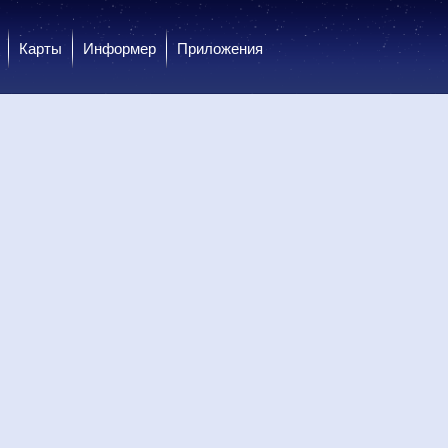
Карты
Информер
Приложения
 вс
9 вс
9 вс
10 пн
10 пн
10 пн
10 пн
10 пн
10 пн
ень
Вечер
Вечер
Ночь
Ночь
Утро
Утро
День
День
.0
0.0
2.8
1.1
0.0
0.0
0.1
1.2
1.7
31
+27
+20
+19
+18
+18
+20
+21
+21
31
+29
+20
+19
+18
+18
+23
+24
+24
Ю
Ю
З
З
Ю-З
З
З
З
З