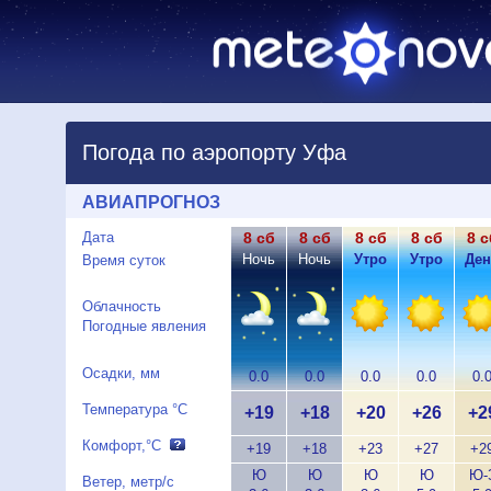
Погода по аэропорту Уфа
АВИАПРОГНОЗ
Дата
8 сб
8 сб
8 сб
8 сб
8 с
Ночь
Ночь
Утро
Утро
Ден
Время суток
Облачность
Погодные явления
Осадки, мм
0.0
0.0
0.0
0.0
0.
Температура °C
+19
+18
+20
+26
+2
Комфорт,°C
+19
+18
+23
+27
+2
Ю
Ю
Ю
Ю
Ю-
Ветер, метр/с