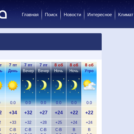
Главная
Поиск
Новости
Интересное
Климат
т
7 пт
7 пт
7 пт
8 сб
8 сб
8 сб
8 сб
8 сб
8
ь
День
Вечер
Вечер
Ночь
Ночь
Утро
Утро
День
Д
0
0.0
0.0
0.0
0.0
0.0
0.0
0.0
0.0
0
2
+34
+32
+27
+24
+22
+22
+26
+30
+
2
+33
+32
+28
+25
+24
+24
+27
+30
+
В
С-В
С-В
С-В
С-В
В
В
С-В
С-В
С