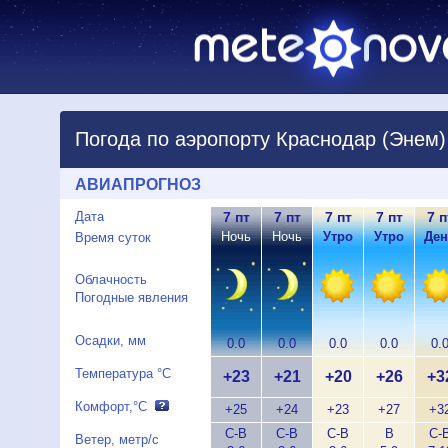
Погода по аэропорту Краснодар (Энем)
АВИАПРОГНОЗ
Дата
7 пт
7 пт
7 пт
7 пт
7 п
Ночь
Ночь
Утро
Утро
Ден
Время суток
Облачность
Погодные явления
Осадки, мм
0.0
0.0
0.0
0.0
0.
Температура °C
+23
+21
+20
+26
+3
Комфорт,°C
+25
+24
+23
+27
+3
С-В
С-В
С-В
В
С-
Ветер, метр/с