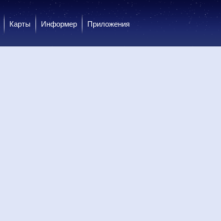
Карты
Информер
Приложения
 сб
8 сб
8 сб
9 вс
9 вс
9 вс
9 вс
9 вс
9 вс
ень
Вечер
Вечер
Ночь
Ночь
Утро
Утро
День
День
.0
0.0
0.1
1.9
0.5
1.6
0.8
0.6
0.0
34
+30
+25
+21
+21
+21
+25
+28
+32
34
+30
+26
+21
+20
+20
+25
+29
+33
-В
В
З
Ю-З
Ю-З
Ю-З
Ю
С
С