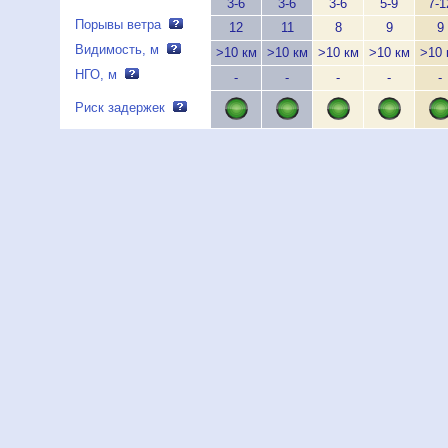
3-6
3-6
3-6
5-9
7-1
Порывы ветра
12
11
8
9
9
Видимость, м
>10 км
>10 км
>10 км
>10 км
>10 
НГО, м
-
-
-
-
-
Риск задержек