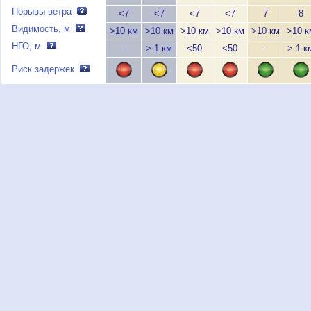
Порывы ветра
<7
<7
<7
<7
7
8
Видимость, м
>10 км
>10 км
>10 км
>10 км
>10 км
>10 к
НГО, м
-
> 1 км
<50
<50
-
> 1 к
Риск задержек