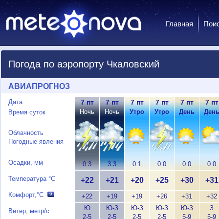
Главная
Пои
Погода по аэропорту Чкаловский
АВИАПРОГНОЗ
Дата
7 пт
7 пт
7 пт
7 пт
7 пт
7 пт
Ночь
Ночь
Утро
Утро
День
Ден
Время суток
Облачность
Погодные явления
Осадки, мм
0.3
3.3
0.1
0.0
0.0
0.0
Температура °C
+22
+21
+20
+25
+30
+31
Комфорт,°C
+22
+19
+19
+26
+31
+32
Ю
Ю-З
Ю-З
Ю-З
Ю-З
З
Ветер, метр/с
2-5
2-5
2-5
2-5
5-9
5-9