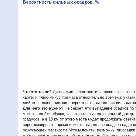
Вероятность сильных осадков, %
Что это такое?
Диаграмма вероятности осадков показывает 
карте, и плюс-минус три часа относительно времени, указа
любых осадков, нижняя - вероятность выпадения сильных о
Для чего это нужно?
Не секрет, что выпадение осадков по 
может подойти облако, из которого выпадет сильный дождь
градусов, а в 10 км от этого места будет продолжать свет
спрогнозоировать время и место выпадения осадков над зад
окружающей местности. Чтобы понять, возможны ли осадки в
могут подойти дождевые облака, мы разработали специальну