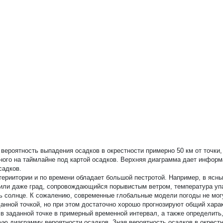
вероятность выпадения осадков в окрестности примерно 50 км от точки,
нного на таймлайне под картой осадков. Верхняя диаграмма дает инфор
садков.
териитории и по времени обладает большой пестротой. Например, в ясн
 или даже град, сопровождающийся порывистым ветром, температура упа
ить солнце. К сожалению, современные глобальные модели погоды не мог
анной точкой, но при этом достаточно хорошо прогнозируют общий хара
 заданной точке в примерный временной интервал, а также определить,
ю диаграмму вероятности осадков. Зная вероятность осадков в окрестн