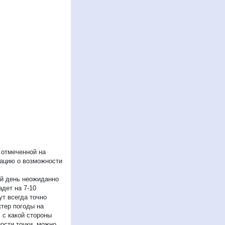
 отмеченной на
мацию о возможности
ый день неожиданно
дет на 7-10
ут всегда точно
ктер погоды на
 с какой стороны
ости точки, можно