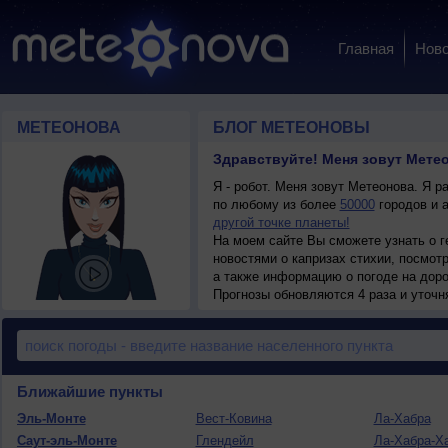
Главная
Ново
МЕТЕОНОВА
БЛОГ МЕТЕОНОВЫ
Здравствуйте! Меня зовут Мете
Я - робот. Меня зовут Метеонова. Я р
по любому из более
50000
городов и 
другой точке планеты!
На моем сайте Вы сможете узнать о г
новостями о капризах стихии, посмотр
а также информацию о погоде на доро
метеоусловиям.
Прогнозы обновляются 4 раза и уточня
Ближайшие пункты
Эль-Монте
Вест-Ковина
Ла-Хабра
Саут-эль-Монте
Глендейл
Ла-Хабра-Х