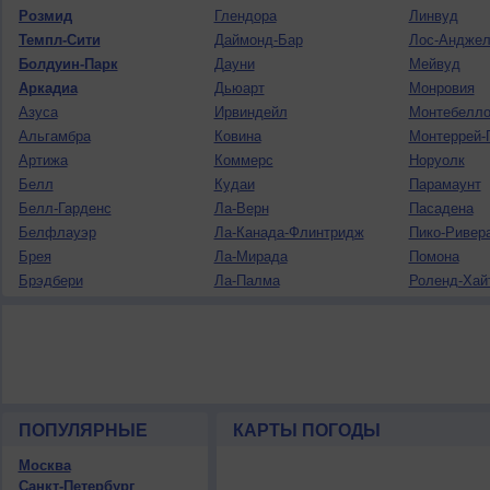
Розмид
Глендора
Линвуд
Темпл-Сити
Даймонд-Бар
Лос-Анджел
Болдуин-Парк
Дауни
Мейвуд
Аркадиа
Дьюарт
Монровия
Азуса
Ирвиндейл
Монтебелл
Альгамбра
Ковина
Монтеррей-
Артижа
Коммерс
Норуолк
Белл
Кудаи
Парамаунт
Белл-Гарденс
Ла-Верн
Пасадена
Белфлауэр
Ла-Канада-Флинтридж
Пико-Ривер
Брея
Ла-Мирада
Помона
Брэдбери
Ла-Палма
Роленд-Хай
Буэна-Парк
Ла-Пуэнте
Сан-Габрие
ПОПУЛЯРНЫЕ
КАРТЫ ПОГОДЫ
Москва
Санкт-Петербург