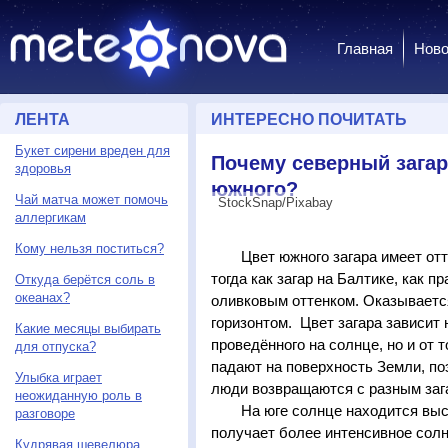
Главная
Ново
ЛЕНТА
ИНТЕРЕСНО ПОЧИТАТЬ
Букет сирени вреден для
Почему северный загар
здоровья
южного?
Чай матча может помочь
StockSnap/Pixabay
аллергикам
Кому нельзя поститься?
Цвет южного загара имеет отте
тогда как загар на Балтике, как п
Откуда берётся соль в
океанах?
оливковым оттенком. Оказывается
горизонтом. Цвет загара зависит 
Какие месяцы выбирать
проведённого на солнце, но и от 
для отпуска?
падают на поверхность Земли, по
Улыбка играет
люди возвращаются с разным заг
неожиданную роль в
На юге солнце находится высо
разговоре
получает более интенсивное солн
Кудрявая шевелюра