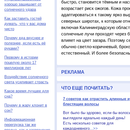
быстро, становится тёмным и на
хорошо защищает от
возрастает риск ожогов. Кожа пр
солнечного удара
адаптироваться к такому ярко вы
Как заставить гостей
северных широтах, к которым отн
думать, что у вас дома
включая Калининградскую область
чисто
солнечные лучи проходят через 
Почему еда вкуснее и
влияет на цвет загара. Поэтому с
полезнее, если есть её
обычно светло-коричневый, брон
руками?
естественный. И более безопасн
Первому в истории
поцелую около 17
миллионов лет
РЕКЛАМА
Воздействие солнечного
света усиливает страсть
ЧТО ЕЩЕ ПОЧИТАТЬ?
Какое время лучшее для
сна?
7 советов как отрастить длинные и
блестящие волосы
Почему в жару клонит в
сон?
Вот было бы здорово, если бы волос
выглядели идеально каждый день!
Информационная
Есть несколько советов для
перегрузка так же
каждодневного...
>>
вредна, как и загрязнение