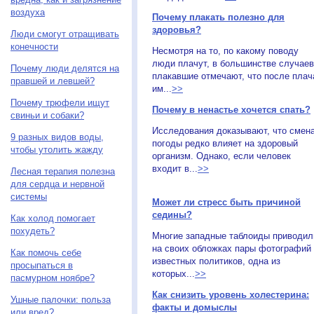
воздуха
Почему плакать полезно для
здоровья?
Люди смогут отращивать
конечности
Несмотря на то, по какому поводу
люди плачут, в большинстве случаев
Почему люди делятся на
плакавшие отмечают, что после плач
правшей и левшей?
им...
>>
Почему трюфели ищут
Почему в ненастье хочется спать?
свиньи и собаки?
Исследования доказывают, что смен
9 разных видов воды,
погоды редко влияет на здоровый
чтобы утолить жажду
организм. Однако, если человек
входит в...
>>
Лесная терапия полезна
для сердца и нервной
системы
Может ли стресс быть причиной
седины?
Как холод помогает
похудеть?
Многие западные таблоиды приводил
на своих обложках пары фотографий
Как помочь себе
известных политиков, одна из
просыпаться в
которых...
>>
пасмурном ноябре?
Как снизить уровень холестерина:
Ушные палочки: польза
факты и домыслы
или вред?