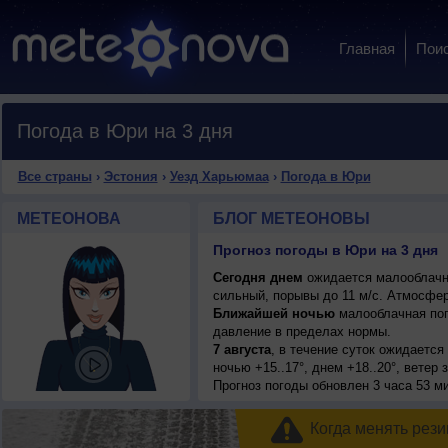
Главная
Пои
Погода в Юри на 3 дня
Все страны
›
Эстония
›
Уезд Харьюмаа
›
Погода в Юри
МЕТЕОНОВА
БЛОГ МЕТЕОНОВЫ
Прогноз погоды в Юри на 3 дня
Сегодня днем
ожидается малооблачная
сильный, порывы до 11 м/с. Атмосфер
Ближайшей ночью
малооблачная пог
давление в пределах нормы.
7 августа
, в течение суток ожидаетс
ночью +15..17°, днем +18..20°, ветер
Прогноз погоды
обновлен 3 часа 53 м
Когда менять рези