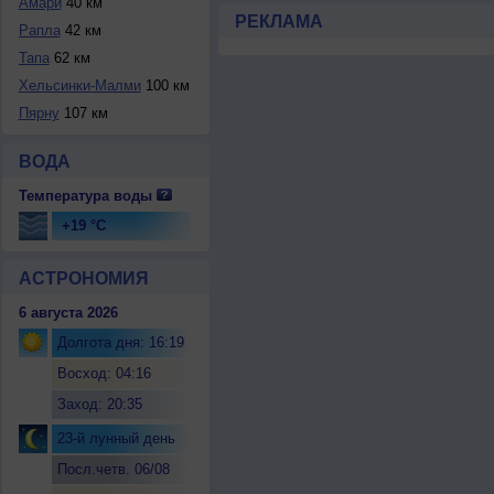
Амари
40 км
РЕКЛАМА
Рапла
42 км
Тапа
62 км
Хельсинки-Малми
100 км
Пярну
107 км
ВОДА
Температура воды
+19 °C
АСТРОНОМИЯ
6 августа 2026
Долгота дня: 16:19
Восход: 04:16
Заход: 20:35
23-й лунный день
Посл.четв. 06/08