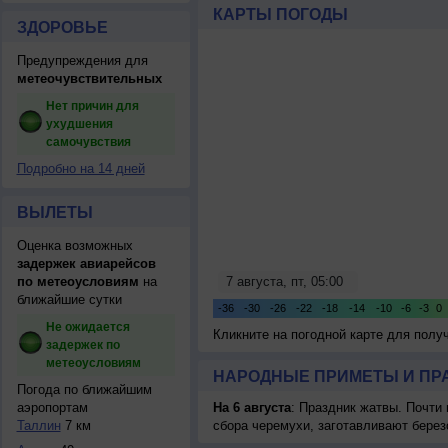
КАРТЫ ПОГОДЫ
ЗДОРОВЬЕ
Предупреждения для
метеочувствительных
Нет причин для
ухудшения
самочувствия
Подробно на 14 дней
ВЫЛЕТЫ
Оценка возможных
задержек авиарейсов
по метеоусловиям
на
ближайшие сутки
Не ожидается
Кликните на погодной карте для пол
задержек по
метеоусловиям
НАРОДНЫЕ ПРИМЕТЫ И ПР
Погода по ближайшим
аэропортам
На 6 августа
: Праздник жатвы. Почти
Таллин
7 км
сбора черемухи, заготавливают берез