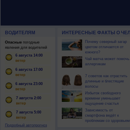
ВОДИТЕЛЯМ
ИНТЕРЕСНЫЕ ФАКТЫ О ЧЕЛ
Почему северный загар
Опасные
погодные
цветом отличается от
явления для водителей
южного?
6 августа 14:00
Чай матча может помочь
ветер
аллергикам
6 августа 17:00
ветер
7 советов как отрастить
длинные и блестящие
6 августа 23:00
волосы
ветер
Избыток свободного
7 августа 2:00
времени уменьшает
ветер
ощущение счастья
Зависимость от
7 августа 5:00
смартфона ведёт к
ветер
проблемам со здоровьем
Подробный автопрогноз