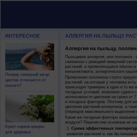
ИНТЕРЕСНОЕ
АЛЛЕРГИЯ НА ПЫЛЬЦУ РАСТ
Аллергия на пыльцу, поллин
Пыльцевая аллергия, или поллиноз - 
связанное с реакцией иммунной систе
растений, и проявляющаяся обычно в
конъюнктивита, аллергического кашля
Почему северный загар
Проявления поллиноза строго приуро
цветом отличается от
растений, на которые у человека есть
южного?
происходят примерно в одно и то же в
погодных условий, возможно сдвиги ср
интенсивности цветения на сроки от 7
и погодных факторов. Поэтому для ал
цветения растений-аллергенов, а так
(периодов максимального выделения 
Какие же погодные факторы оказываю
воздухе? Перечислим основные из ни
Букет сирени вреден
Сумма эффективных температур
для здоровья
развития растения и, как бы показан