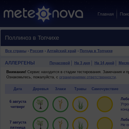
Главная
Пои
Поллиноз в Топчихе
Все страны
›
Россия
›
Алтайский край
›
Погода в Топчихе
АЛЛЕРГЕНЫ
Почасовой
На 3 дня
На 14 дней
Меся
Внимание!
Сервис находится в стадии тестирования. Замечания и 
Ознакомьтесь, пожалуйста, с
ограничениями ответственности
.
Дата
Деревья
Злаки
Травы
Самочувствие
Лебе
6 августа
Утро
четверг
конц
Лебе
7 августа
Не о
пятница