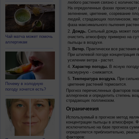
любого растения связно с количество
На определенных фазах происходят 
зеленение, цветение, созревание пл
людей, страдающих поллинозом, явля
фаза максимального пыления растен
Дождь.
Сильный дождь может полн
Чай матча может помочь
очистить атмосферу примерно на су
аллергикам
пыльцы в воздухе.
Ветер.
Практически все растения-
При штилевой погоде концентрация 
усилении ветра - растет.
Характер погоды.
В ясную погоду
пасмурную - снижается.
Температура воздуха.
При сильно
Почему в холодную
цветение растений тормозится.
погоду хочется есть?
Прогноз перечисленных факторов позв
аллергенов и определить степень воз
страдающих поллинозом.
Ограничения
Используемый в прогнозе метод явля
концентрации пыльцы в атмосфере. Ф
исключительно на базе прогноза сум
определяется приблизительно, реальн
факторов: