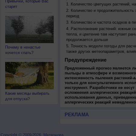
Привычки, которые Вас
Количество цветущих растений, на
старят
Количество и продолжительность з
период
Количество и частота осадков в 
Расположение растений: южные ск
тепла, и цветение там наступает ран
продолжается дольше
Точность модели погоды для расч
Почему в ненастье
также других метеопараметров, влия
хочется спать?
Предупреждение
Предложенный прогноз является л
пыльцы в атмосфере и возможного
интенсивность пыления растений-а
только для консультативного испо
инструмент. Разработчики не несут
осложнения аллергических реакций
Какие месяцы выбирать
использования данных, приведенны
для отпуска?
аллергических реакций немедленно
РЕКЛАМА
Copyright © 2009-2026, Метеонова