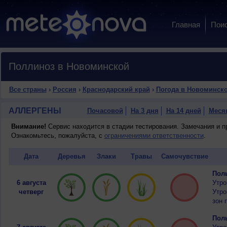
Главная
Пои
Поллиноз в Новоминской
Все страны
›
Россия
›
Краснодарский край
›
Погода в Новоминск
АЛЛЕРГЕНЫ
Почасовой
На 3 дня
На 14 дней
Меся
Внимание!
Сервис находится в стадии тестирования. Замечания и 
Ознакомьтесь, пожалуйста, с
ограничениями ответственности
.
Дата
Деревья
Злаки
Травы
Самочувствие
Полы
6 августа
Утро
четверг
Утро
зон 
Полы