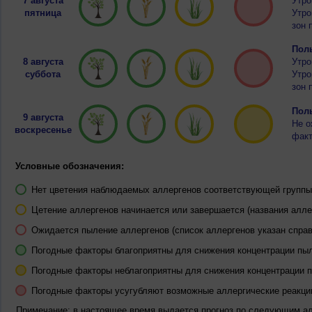
7 августа
Утро
пятница
Утро
зон 
Полы
8 августа
Утро
суббота
Утро
зон 
Полы
9 августа
Не о
воскресенье
факт
Условные обозначения:
Нет цветения наблюдаемых аллергенов соответствующей группы 
Цетение аллергенов начинается или завершается (названия алле
Ожидается пыление аллергенов (список аллергенов указан справ
Погодные факторы благоприятны для снижения концентрации пы
Погодные факторы неблагоприятны для снижения концентрации 
Погодные факторы усугубляют возможные аллергические реакци
Примечание: в настоящее время выдается прогноз по следующим а