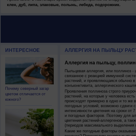
клен, дуб, липа, злаковые, полынь, лебеда, подорожник.
ИНТЕРЕСНОЕ
АЛЛЕРГИЯ НА ПЫЛЬЦУ РАСТ
Аллергия на пыльцу, поллин
Пыльцевая аллергия, или поллиноз - 
связанное с реакцией иммунной систе
растений, и проявляющаяся обычно в
конъюнктивита, аллергического кашля
Почему северный загар
Проявления поллиноза строго приуро
цветом отличается от
растений, на которые у человека есть
южного?
происходят примерно в одно и то же в
погодных условий, возможно сдвиги ср
интенсивности цветения на сроки от 7
и погодных факторов. Поэтому для ал
цветения растений-аллергенов, а так
(периодов максимального выделения 
Какие же погодные факторы оказываю
воздухе? Перечислим основные из ни