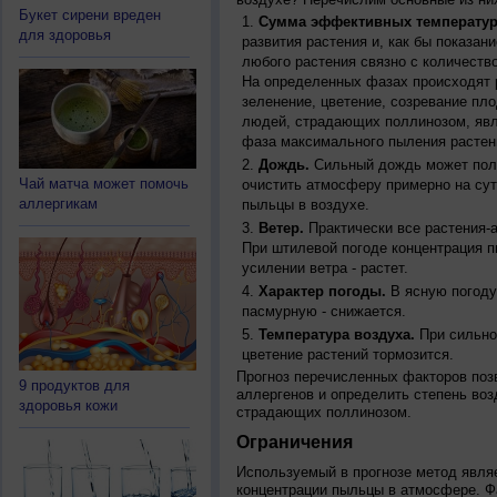
Букет сирени вреден
Сумма эффективных температур
для здоровья
развития растения и, как бы показан
любого растения связно с количество
На определенных фазах происходят 
зеленение, цветение, созревание пл
людей, страдающих поллинозом, явля
фаза максимального пыления растен
Дождь.
Сильный дождь может полн
Чай матча может помочь
очистить атмосферу примерно на су
аллергикам
пыльцы в воздухе.
Ветер.
Практически все растения-
При штилевой погоде концентрация 
усилении ветра - растет.
Характер погоды.
В ясную погоду
пасмурную - снижается.
Температура воздуха.
При сильно
цветение растений тормозится.
Прогноз перечисленных факторов позв
9 продуктов для
аллергенов и определить степень воз
здоровья кожи
страдающих поллинозом.
Ограничения
Используемый в прогнозе метод явля
концентрации пыльцы в атмосфере. Ф