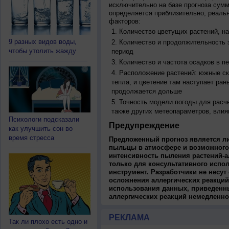
исключительно на базе прогноза сум
определяется приблизительно, реальн
факторов:
Количество цветущих растений, на
9 разных видов воды,
Количество и продолжительность з
чтобы утолить жажду
период
Количество и частота осадков в 
Расположение растений: южные ск
тепла, и цветение там наступает ран
продолжается дольше
Точность модели погоды для расч
также других метеопараметров, влия
Психологи подсказали
Предупреждение
как улучшить сон во
время стресса
Предложенный прогноз является л
пыльцы в атмосфере и возможного
интенсивность пыления растений-а
только для консультативного испо
инструмент. Разработчики не несут
осложнения аллергических реакций
использования данных, приведенны
аллергических реакций немедленно
РЕКЛАМА
Так ли плохо есть одно и