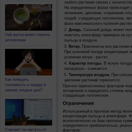
любого растения связно с количество
На определенных фазах происходят 
зеленение, цветение, созревание пл
людей, страдающих поллинозом, явля
фаза максимального пыления растен
Дождь.
Сильный дождь может полн
Чай матча может помочь
очистить атмосферу примерно на су
аллергикам
пыльцы в воздухе.
Ветер.
Практически все растения-
При штилевой погоде концентрация 
усилении ветра - растет.
Характер погоды.
В ясную погоду
пасмурную - снижается.
Температура воздуха.
При сильно
Как победить
цветение растений тормозится.
сонливость и хандру в
Прогноз перечисленных факторов позв
зимние хмурые дни?
аллергенов и определить степень воз
страдающих поллинозом.
Ограничения
Используемый в прогнозе метод явля
концентрации пыльцы в атмосфере. Ф
исключительно на базе прогноза сум
определяется приблизительно, реальн
Спасают ли кактусы от
факторов: