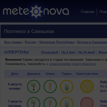
Главная
Пои
Поллиноз в Самашках
Все страны
›
Россия
›
Чеченская Республика
›
Погода в Самашка
АЛЛЕРГЕНЫ
Почасовой
На 3 дня
На 14 дней
Меся
Внимание!
Сервис находится в стадии тестирования. Замечания и 
Ознакомьтесь, пожалуйста, с
ограничениями ответственности
.
Дата
Деревья
Злаки
Травы
Самочувствие
Лебе
6 августа
Не о
четверг
факт
7 августа
Лебе
пятница
Утро