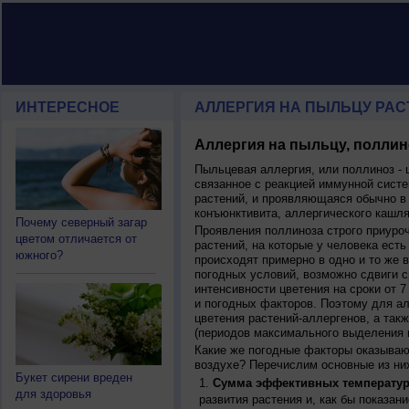
ИНТЕРЕСНОЕ
АЛЛЕРГИЯ НА ПЫЛЬЦУ РАСТ
Аллергия на пыльцу, поллин
Пыльцевая аллергия, или поллиноз - 
связанное с реакцией иммунной систе
растений, и проявляющаяся обычно в
конъюнктивита, аллергического кашля
Почему северный загар
Проявления поллиноза строго приуро
цветом отличается от
растений, на которые у человека есть
южного?
происходят примерно в одно и то же в
погодных условий, возможно сдвиги ср
интенсивности цветения на сроки от 7
и погодных факторов. Поэтому для ал
цветения растений-аллергенов, а так
(периодов максимального выделения 
Какие же погодные факторы оказываю
воздухе? Перечислим основные из ни
Букет сирени вреден
Сумма эффективных температур
для здоровья
развития растения и, как бы показан