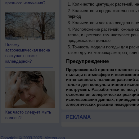
вредного излучения?
Количество цветущих растений, на
Количество и продолжительность з
период
Количество и частота осадков в 
Расположение растений: южные ск
тепла, и цветение там наступает ран
продолжается дольше
Почему
Точность модели погоды для расч
астрономическая весна
также других метеопараметров, влия
наступает позже
Предупреждение
календарной?
Предложенный прогноз является л
пыльцы в атмосфере и возможного
интенсивность пыления растений-а
только для консультативного испо
инструмент. Разработчики не несут
осложнения аллергических реакций
использования данных, приведенны
аллергических реакций немедленно
Как часто следует мыть
РЕКЛАМА
волосы?
Copyright © 2009-2026, Метеонова