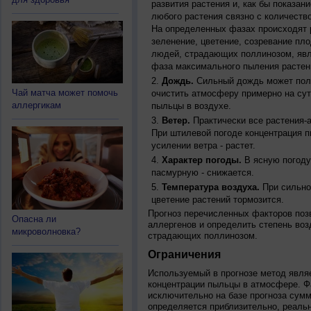
развития растения и, как бы показан
любого растения связно с количество
На определенных фазах происходят 
зеленение, цветение, созревание пл
людей, страдающих поллинозом, явля
фаза максимального пыления растен
Дождь.
Сильный дождь может полн
Чай матча может помочь
очистить атмосферу примерно на су
аллергикам
пыльцы в воздухе.
Ветер.
Практически все растения-
При штилевой погоде концентрация 
усилении ветра - растет.
Характер погоды.
В ясную погоду
пасмурную - снижается.
Температура воздуха.
При сильно
цветение растений тормозится.
Прогноз перечисленных факторов позв
Опасна ли
аллергенов и определить степень воз
микроволновка?
страдающих поллинозом.
Ограничения
Используемый в прогнозе метод явля
концентрации пыльцы в атмосфере. Ф
исключительно на базе прогноза сум
определяется приблизительно, реальн