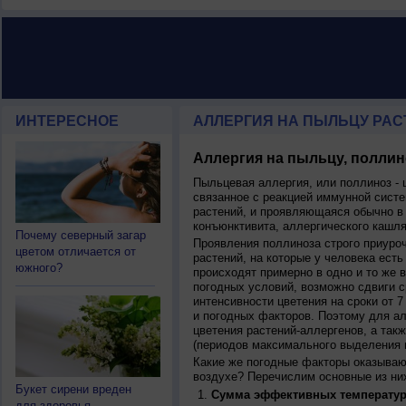
ИНТЕРЕСНОЕ
АЛЛЕРГИЯ НА ПЫЛЬЦУ РАСТ
Аллергия на пыльцу, поллин
Пыльцевая аллергия, или поллиноз - 
связанное с реакцией иммунной систе
растений, и проявляющаяся обычно в
конъюнктивита, аллергического кашля
Почему северный загар
Проявления поллиноза строго приуро
цветом отличается от
растений, на которые у человека есть
южного?
происходят примерно в одно и то же в
погодных условий, возможно сдвиги ср
интенсивности цветения на сроки от 7
и погодных факторов. Поэтому для ал
цветения растений-аллергенов, а так
(периодов максимального выделения 
Какие же погодные факторы оказываю
воздухе? Перечислим основные из ни
Букет сирени вреден
Сумма эффективных температур
для здоровья