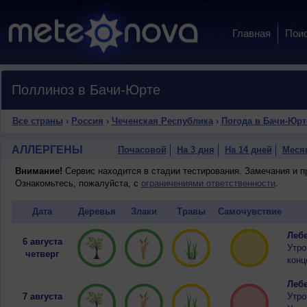
Главная
Пои
Поллиноз в Бачи-Юрте
Все страны
›
Россия
›
Чеченская Республика
›
Погода в Бачи-Юрт
АЛЛЕРГЕНЫ
Почасовой
На 3 дня
На 14 дней
Меся
Внимание!
Сервис находится в стадии тестирования. Замечания и 
Ознакомьтесь, пожалуйста, с
ограничениями ответственности
.
Дата
Деревья
Злаки
Травы
Самочувствие
Лебе
6 августа
Утро
четверг
конц
Лебе
7 августа
Утро