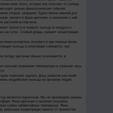
оличеством тепла, которое оно получает от солнца.
исходят разные фенологические события:
евание плодов, увядание. Единственно важной для
зом, является фаза цветения, и связанная с ней
я растений-аллергенов.
ожет полностью вымыть пыльцу из воздуха и
но на сутки. Слабый дождь снижает концентрацию
астения-аллергены опыляются при помощи ветра.
нтрация пыльцы в атмосфере снижается, при
ю погоду цветение обычно усиливается, в
и сильном понижении температуры в утренние часы
ся.
оров позволяет оценить фазу развития растений-
епень воздействия пыльцы на организм людей,
етод является оценочным. Мы не производим замеры
осфере. Фазы цветения и пыления получены
гноза суммы эффективных температур. Фаза
о, реальные концентрации зависят от множества