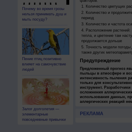
факторов:
Количество цветущих рас
Почему во время грозы
Количество и продолжите
нельзя принимать душ и
период
мыть посуду?
Количество и частота ос
Расположение растений:
тепла, и цветение там наст
продолжается дольше
Точность модели погоды
также других метеопарамет
Пение птиц позитивно
Предупреждение
влияет на самочувствие
Предложенный прогноз яв
людей
пыльцы в атмосфере и во
интенсивность пыления ра
только для консультативн
инструмент. Разработчики 
осложнения аллергических
использования данных, пр
аллергических реакций не
Залог долголетия —
РЕКЛАМА
элементарные
повседневные привычки