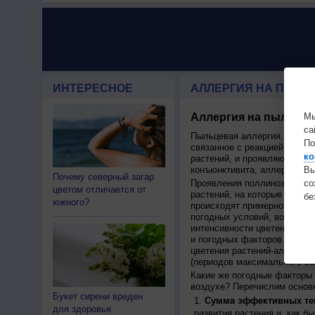
ИНТЕРЕСНОЕ
АЛЛЕРГИЯ НА ПЫЛЬЦ
Аллергия на пыльцу,
Мы
са
Пыльцевая аллергия, или по
По
связанное с реакцией иммун
ко
растений, и проявляющаяся 
конъюнктивита, аллергическ
Вы
Почему северный загар
Проявления поллиноза строг
с
цветом отличается от
растений, на которые у чело
бе
южного?
происходят примерно в одно 
погодных условий, возможно 
интенсивности цветения на с
и погодных факторов. Поэто
цветения растений-аллерген
(периодов максимального в
Какие же погодные факторы 
воздухе? Перечислим основн
Букет сирени вреден
Сумма эффективных те
для здоровья
развития растения и, как б