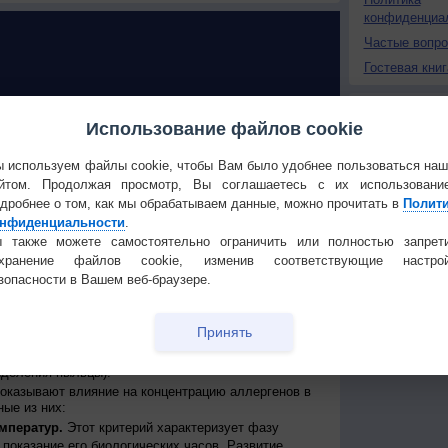
конфиденциа
Частые вопр
Гостевая книг
РЕКЛАМА
У РАСТЕНИЙ в Аллерое
Использование файлов cookie
 поллиноз: возможен ли прогноз?
 используем файлы cookie, чтобы Вам было удобнее пользоваться на
йтом. Продолжая просмотр, Вы соглашаетесь с их использовани
ллиноз - широко распространенное заболевание,
дробнее о том, как мы обрабатываем данные, можно прочитать в
Полит
ной системой человека на пыльцу некоторых видов
нфиденциальности
.
обычно в форме аллергического ринита и
ого кашля или даже астмы.
 также можете самостоятельно ограничить или полностью запрет
о приурочены к цветению определенного вида
охранение файлов cookie, изменив соответствующие настрой
века есть аллергическая реакция. Такие обострения
зопасности в Вашем веб-браузере.
и то же время каждый год, но, из-за влияния
сдвиги сроков начала и конца, а также
роки от 7 до 14 дней из-за изменения климатических
Принять
му для аллергиков очень важна оперативная оценка
ов, а также прогноз интенсивности пыления
ыделения пыльцы).
оказывают влияние на концентрацию аллергенов в
ые из них:
мператур.
Этот критерий характеризует фазу
ы показание его биологических часов. Развитие