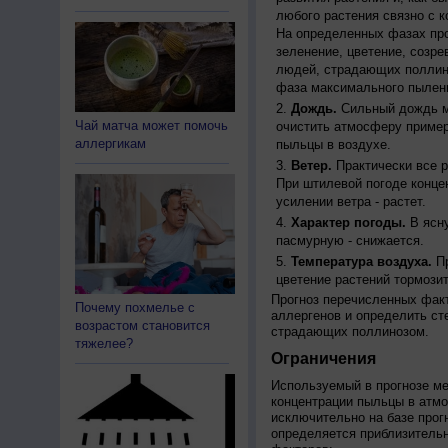
любого растения связно с к
На определенных фазах про
зеленение, цветение, созр
людей, страдающих поллино
фаза максимального пылени
Дождь.
Сильный дождь м
Чай матча может помочь
очистить атмосферу пример
аллергикам
пыльцы в воздухе.
Ветер.
Практически все р
При штилевой погоде конце
усилении ветра - растет.
Характер погоды.
В ясну
пасмурную - снижается.
Температура воздуха.
Пр
цветение растений тормозит
Прогноз перечисленных факт
Почему похмелье с
аллергенов и определить ст
возрастом становится
страдающих поллинозом.
тяжелее?
Ограничения
Используемый в прогнозе м
концентрации пыльцы в атм
исключительно на базе про
определяется приблизительн