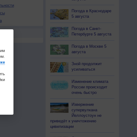
льности
Погода в Краснодаре
осы
5 августа
а
Погода в Санкт-
Петербурге 5 августа
Погода в Москве 5
шим
августа
ем.
ике
Зной продолжит
усиливаться
ить
ки
Изменение климата
России происходит
очень быстро
Извержение
супервулкана
Йеллоустоун не
приведёт к уничтожению
цивилизации