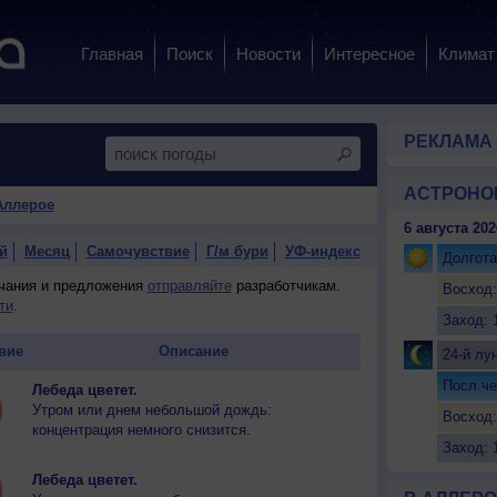
Главная
Поиск
Новости
Интересное
Климат
РЕКЛАМА
АСТРОНО
Аллерое
6 августа 202
й
Месяц
Самочувствие
Г/м бури
УФ-индекс
Долгота
ечания и предложения
отправляйте
разработчикам.
Восход:
ти
.
Заход: 
вие
Описание
24-й лу
Посл.че
Лебеда цветет.
Утром или днем небольшой дождь:
Восход:
концентрация немного снизится.
Заход: 
Лебеда цветет.