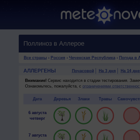
Поллиноз в Аллерое
Все страны
›
Россия
›
Чеченская Республика
›
Погода в 
АЛЛЕРГЕНЫ
Почасовой
На 3 дня
На 14 дне
Внимание!
Сервис находится в стадии тестирования. Зам
Ознакомьтесь, пожалуйста, с
ограничениями ответственнос
Дата
Деревья
Злаки
Травы
Самочувст
6 августа
четверг
7 августа