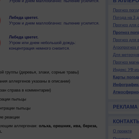
В АЛЛЕРО
Утром и днем маллоблачно: пыление усилится.
Прогноз пого
Лебеда цветет.
Погода на 3 
Утром и днем маллоблачно: пыление усилится.
Прогноз для 
Прогноз пог
Лебеда цветет.
Прогноз для 
Утром или днем небольшой дождь:
Агропрогноз 
концентрация немного снизится.
Для метеочу
Прогноз магн
Индекс УФ-из
 группы (деревья, злаки, сорные травы)
Карты погод
ния аллергенов указаны в описании)
Инфографик
зан справа в комментарии)
Атмосферно
трации пыльцы
РЕКЛАМА
ентрации пыльцы
ие реакции
КОНТАКТ
дующим аллергенам:
ольха, орешник, ива, береза,
О проекте
.
Политика