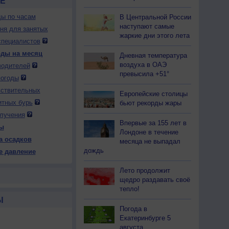
Е
ды по часам
В Центральной России
наступают самые
дня для занятых
жаркие дни этого лета
специалистов
оды на месяц
Дневная температура
воздуха в ОАЭ
водителей
превысила +51°
погоды
вствительных
Европейские столицы
итных бурь
бьют рекорды жары
лучения
Впервые за 155 лет в
ы
Лондоне в течение
а осадков
месяца не выпадал
дождь
е давление
Лето продолжит
щедро раздавать своё
тепло!
Ы
Погода в
Екатеринбурге 5
августа