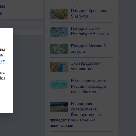
осы
Погода в Краснодаре
а
5 августа
Погода в Санкт-
Петербурге 5 августа
Погода в Москве 5
шим
августа
ем.
ике
Зной продолжит
усиливаться
ить
ки
Изменение климата
России происходит
очень быстро
Извержение
супервулкана
Йеллоустоун не
приведёт к уничтожению
цивилизации