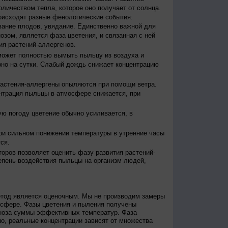
оличеством тепла, которое оно получает от солнца.
исходят разные фенологические события:
евание плодов, увядание. Единственно важной для
зом, является фаза цветения, и связанная с ней
я растений-аллергенов.
ожет полностью вымыть пыльцу из воздуха и
но на сутки. Слабый дождь снижает концентрацию
астения-аллергены опыляются при помощи ветра.
нтрация пыльцы в атмосфере снижается, при
ю погоду цветение обычно усиливается, в
и сильном понижении температуры в утренние часы
ся.
оров позволяет оценить фазу развития растений-
епень воздействия пыльцы на организм людей,
етод является оценочным. Мы не производим замеры
осфере. Фазы цветения и пыления получены
гноза суммы эффективных температур. Фаза
о, реальные концентрации зависят от множества