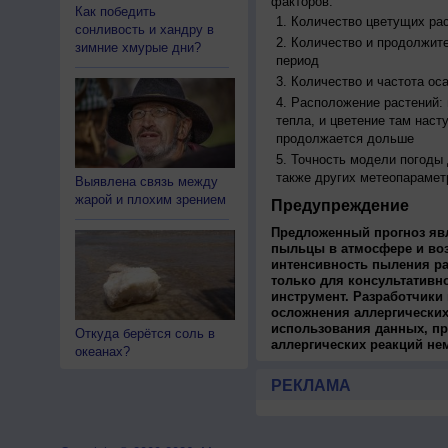
факторов:
Как победить
Количество цветущих рас
сонливость и хандру в
Количество и продолжите
зимние хмурые дни?
период
Количество и частота ос
Расположение растений:
тепла, и цветение там наст
продолжается дольше
Точность модели погоды
также других метеопарамет
Выявлена связь между
жарой и плохим зрением
Предупреждение
Предложенный прогноз яв
пыльцы в атмосфере и во
интенсивность пыления ра
только для консультативн
инструмент. Разработчики 
осложнения аллергических
использования данных, пр
Откуда берётся соль в
аллергических реакций не
океанах?
РЕКЛАМА