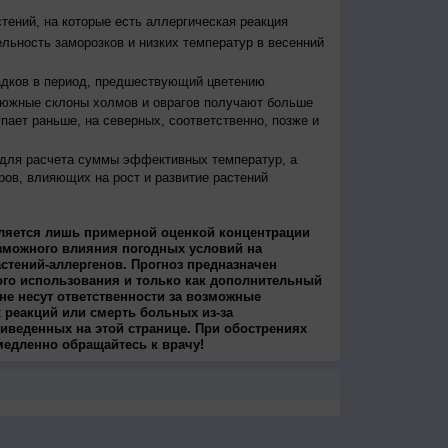
тений, на которые есть аллергическая реакция
льность заморозков и низких температур в весенний
адков в период, предшествующий цветению
 южные склоны холмов и оврагов получают больше
упает раньше, на северных, соответственно, позже и
 для расчета суммы эффективных температур, а
ров, влияющих на рост и развитие растений
ляется лишь примерной оценкой концентрации
зможного влияния погодных условий на
стений-аллергенов. Прогноз предназначен
ого использования и только как дополнительный
не несут ответственности за возможные
 реакций или смерть больных из-за
иведенных на этой странице. При обострениях
медленно обращайтесь к врачу!