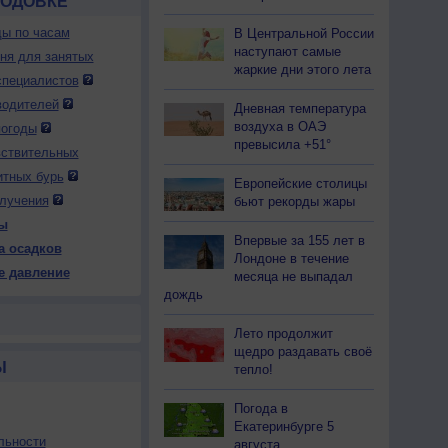
РОДОВКЕ
ды по часам
В Центральной России
наступают самые
дня для занятых
жаркие дни этого лета
специалистов
водителей
Дневная температура
воздуха в ОАЭ
погоды
превысила +51°
вствительных
итных бурь
Европейские столицы
лучения
бьют рекорды жары
ы
Впервые за 155 лет в
а осадков
Лондоне в течение
е давление
месяца не выпадал
дождь
Лето продолжит
щедро раздавать своё
Ы
тепло!
Погода в
Екатеринбурге 5
льности
августа