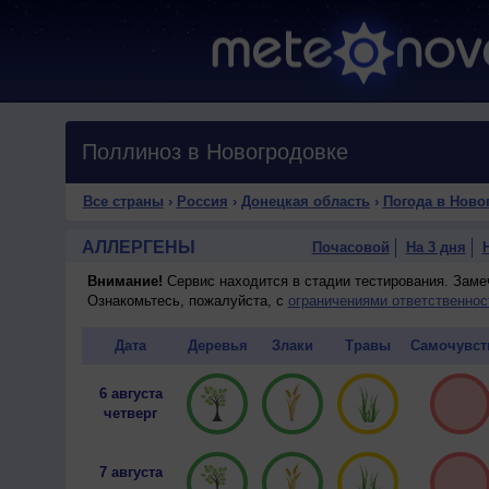
Поллиноз в Новогродовке
Все страны
›
Россия
›
Донецкая область
›
Погода в Ново
АЛЛЕРГЕНЫ
Почасовой
На 3 дня
Внимание!
Сервис находится в стадии тестирования. Зам
Ознакомьтесь, пожалуйста, с
ограничениями ответственнос
Дата
Деревья
Злаки
Травы
Самочувст
6 августа
четверг
7 августа