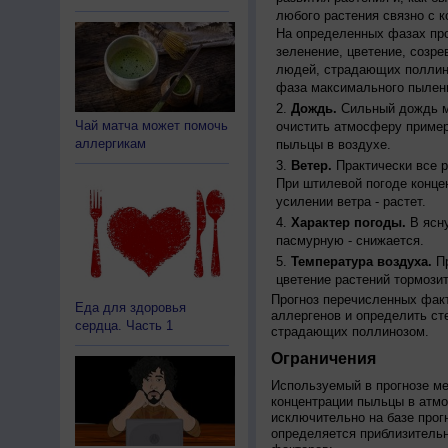
любого растения связно с к
На определенных фазах про
зеленение, цветение, созр
людей, страдающих поллино
фаза максимального пылени
Дождь.
Сильный дождь м
Чай матча может помочь
очистить атмосферу пример
аллергикам
пыльцы в воздухе.
Ветер.
Практически все р
При штилевой погоде конце
усилении ветра - растет.
Характер погоды.
В ясну
пасмурную - снижается.
Температура воздуха.
Пр
цветение растений тормозит
Прогноз перечисленных факт
Еда для здоровья
аллергенов и определить ст
сердца. Часть 1
страдающих поллинозом.
Ограничения
Используемый в прогнозе м
концентрации пыльцы в атм
исключительно на базе про
определяется приблизительн