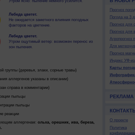
В НОВОГ
Утром ясно: пыление немного усилится.
Прогноз пого
Лебеда цветет.
Погода на 3 
Не ожидается заметного влияния погодных
Прогноз для 
факторов на цветение.
Прогноз для 
Лебеда цветет.
Агропрогноз 
Утром ощутимый ветер: возможен перенос из
Для метеочу
зон пыления.
Прогноз магн
Индекс УФ-из
Карты погод
 группы (деревья, злаки, сорные травы)
Инфографик
ния аллергенов указаны в описании)
Атмосферно
зан справа в комментарии)
трации пыльцы
РЕКЛАМА
ентрации пыльцы
КОНТАКТ
ие реакции
О проекте
дующим аллергенам:
ольха, орешник, ива, береза,
.
Политика
конфиденциа