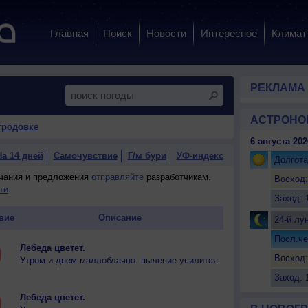
Главная
Поиск
Новости
Интересное
Климат
РЕКЛАМА
АСТРОНО
гродовке
6 августа 202
На 14 дней
Самочувствие
Г/м бури
УФ-индекс
Долгота
ечания и предложения
отправляйте
разработчикам.
Восход:
ти
.
Заход: 
вие
Описание
24-й лу
Посл.че
Лебеда цветет.
Восход:
Утром и днем маллоблачно: пыление усилится.
Заход: 
Лебеда цветет.