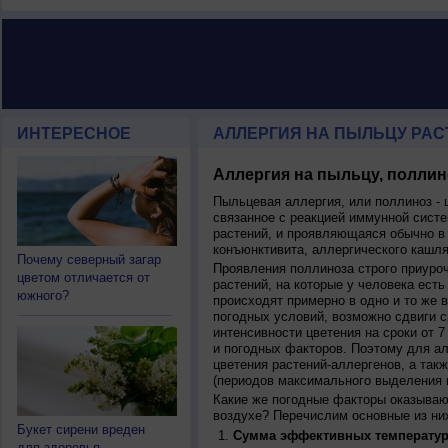
ИНТЕРЕСНОЕ
АЛЛЕРГИЯ НА ПЫЛЬЦУ РАСТ
Аллергия на пыльцу, поллин
Пыльцевая аллергия, или поллиноз - 
связанное с реакцией иммунной систе
растений, и проявляющаяся обычно в
конъюнктивита, аллергического кашля
Почему северный загар
Проявления поллиноза строго приуро
цветом отличается от
растений, на которые у человека есть
южного?
происходят примерно в одно и то же в
погодных условий, возможно сдвиги ср
интенсивности цветения на сроки от 7
и погодных факторов. Поэтому для ал
цветения растений-аллергенов, а так
(периодов максимального выделения 
Какие же погодные факторы оказываю
воздухе? Перечислим основные из ни
Букет сирени вреден
Сумма эффективных температур
для здоровья