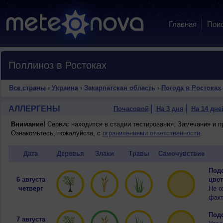
Главная
Пои
Поллиноз в Ростоках
Все страны
›
Украина
›
Закарпатская область
›
Погода в Ростоках
АЛЛЕРГЕНЫ
Почасовой
На 3 дня
На 14 дне
Внимание!
Сервис находится в стадии тестирования. Замечания и 
Ознакомьтесь, пожалуйста, с
ограничениями ответственности
.
Дата
Деревья
Злаки
Травы
Самочувствие
Подо
6 августа
цвет
четверг
Не о
факт
Подо
7 августа