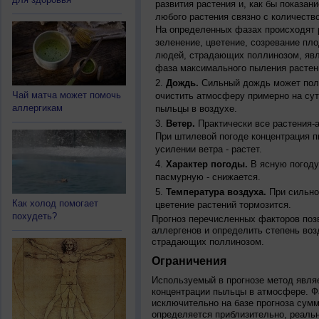
развития растения и, как бы показан
любого растения связно с количество
На определенных фазах происходят 
зеленение, цветение, созревание пл
людей, страдающих поллинозом, явля
фаза максимального пыления растен
Дождь.
Сильный дождь может полн
Чай матча может помочь
очистить атмосферу примерно на су
аллергикам
пыльцы в воздухе.
Ветер.
Практически все растения-
При штилевой погоде концентрация 
усилении ветра - растет.
Характер погоды.
В ясную погоду
пасмурную - снижается.
Температура воздуха.
При сильно
Как холод помогает
цветение растений тормозится.
похудеть?
Прогноз перечисленных факторов позв
аллергенов и определить степень воз
страдающих поллинозом.
Ограничения
Используемый в прогнозе метод явля
концентрации пыльцы в атмосфере. Ф
исключительно на базе прогноза сум
определяется приблизительно, реальн