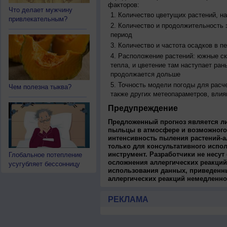
факторов:
Что делает мужчину
Количество цветущих растений, на
привлекательным?
Количество и продолжительность з
период
Количество и частота осадков в 
Расположение растений: южные ск
тепла, и цветение там наступает ран
продолжается дольше
Точность модели погоды для расч
Чем полезна тыква?
также других метеопараметров, влия
Предупреждение
Предложенный прогноз является л
пыльцы в атмосфере и возможного
интенсивность пыления растений-а
только для консультативного испо
инструмент. Разработчики не несут
Глобальное потепление
осложнения аллергических реакций
усугубляет бессонницу
использования данных, приведенны
аллергических реакций немедленно
РЕКЛАМА