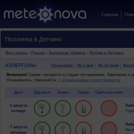
Главная
Пои
Поллиноз в Детчино
Все страны
›
Россия
›
Калужская область
›
Погода в Детчино
АЛЛЕРГЕНЫ
Почасовой
На 3 дня
На 14 дней
Меся
Внимание!
Сервис находится в стадии тестирования. Замечания и 
Ознакомьтесь, пожалуйста, с
ограничениями ответственности
.
Дата
Деревья
Злаки
Травы
Самочувствие
6 августа
Лебе
четверг
Утро
Лебе
7 августа
Не о
пятница