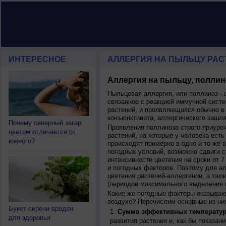
ИНТЕРЕСНОЕ
АЛЛЕРГИЯ НА ПЫЛЬЦУ РАСТ
Аллергия на пыльцу, поллин
Пыльцевая аллергия, или поллиноз - 
связанное с реакцией иммунной систе
растений, и проявляющаяся обычно в
конъюнктивита, аллергического кашля
Почему северный загар
Проявления поллиноза строго приуро
цветом отличается от
растений, на которые у человека есть
южного?
происходят примерно в одно и то же в
погодных условий, возможно сдвиги ср
интенсивности цветения на сроки от 7
и погодных факторов. Поэтому для ал
цветения растений-аллергенов, а так
(периодов максимального выделения 
Какие же погодные факторы оказываю
воздухе? Перечислим основные из ни
Букет сирени вреден
Сумма эффективных температур
для здоровья
развития растения и, как бы показан