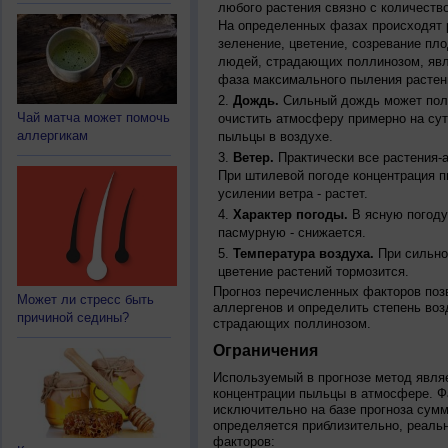
любого растения связно с количество
На определенных фазах происходят 
зеленение, цветение, созревание пл
людей, страдающих поллинозом, явля
фаза максимального пыления растен
Дождь.
Сильный дождь может полн
Чай матча может помочь
очистить атмосферу примерно на су
аллергикам
пыльцы в воздухе.
Ветер.
Практически все растения-
При штилевой погоде концентрация 
усилении ветра - растет.
Характер погоды.
В ясную погоду
пасмурную - снижается.
Температура воздуха.
При сильно
цветение растений тормозится.
Прогноз перечисленных факторов позв
Может ли стресс быть
аллергенов и определить степень воз
причиной седины?
страдающих поллинозом.
Ограничения
Используемый в прогнозе метод явля
концентрации пыльцы в атмосфере. Ф
исключительно на базе прогноза сум
определяется приблизительно, реальн
факторов: