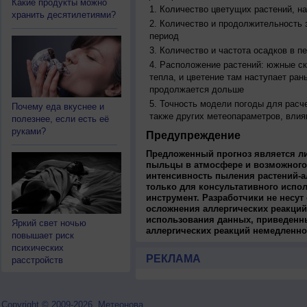
Какие продукты можно
Количество цветущих растений, на
хранить десятилетиями?
Количество и продолжительность з
период
Количество и частота осадков в 
Расположение растений: южные ск
тепла, и цветение там наступает ран
продолжается дольше
Точность модели погоды для расч
Почему еда вкуснее и
также других метеопараметров, влия
полезнее, если есть её
руками?
Предупреждение
Предложенный прогноз является л
пыльцы в атмосфере и возможного
интенсивность пыления растений-а
только для консультативного испо
инструмент. Разработчики не несут
осложнения аллергических реакций
использования данных, приведенны
Яркий свет ночью
аллергических реакций немедленно
повышает риск
психических
РЕКЛАМА
расстройств
Copyright © 2009-2026, Метеонова