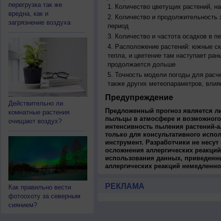
перегрузка так же
Количество цветущих растений, на
вредна, как и
Количество и продолжительность з
загрязнение воздуха
период
Количество и частота осадков в 
Расположение растений: южные ск
тепла, и цветение там наступает ран
продолжается дольше
Точность модели погоды для расч
также других метеопараметров, влия
Предупреждение
Действительно ли
Предложенный прогноз является л
комнатные растения
пыльцы в атмосфере и возможного
очищают воздух?
интенсивность пыления растений-а
только для консультативного испо
инструмент. Разработчики не несут
осложнения аллергических реакций
использования данных, приведенны
аллергических реакций немедленно
РЕКЛАМА
Как правильно вести
фотоохоту за северным
сиянием?