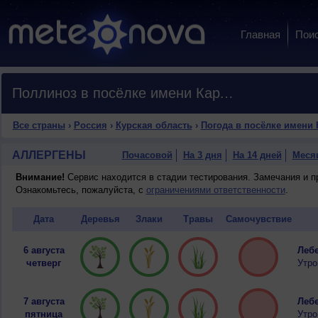
Главная
Пои
Поллиноз в посёлке имени Карла Либкнехта
Все страны
›
Россия
›
Курская область
›
Погода в посёлке имени 
АЛЛЕРГЕНЫ
Почасовой
На 3 дня
На 14 дней
Меся
Внимание!
Сервис находится в стадии тестирования. Замечания и 
Ознакомьтесь, пожалуйста, с
ограничениями ответственности
.
Дата
Деревья
Злаки
Травы
Самочувствие
6 августа
Лебе
четверг
Утро
7 августа
Лебе
пятница
Утро