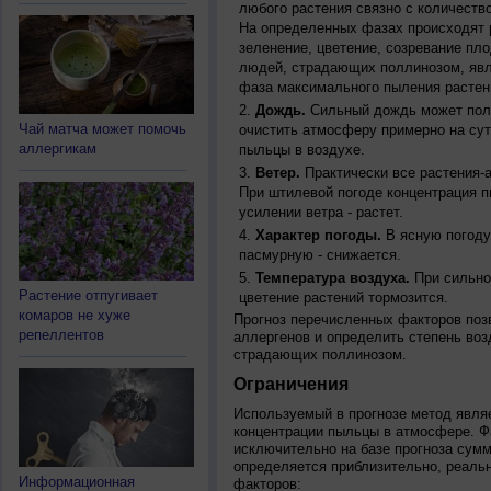
любого растения связно с количество
На определенных фазах происходят 
зеленение, цветение, созревание пл
людей, страдающих поллинозом, явля
фаза максимального пыления растен
Дождь.
Сильный дождь может полн
Чай матча может помочь
очистить атмосферу примерно на су
аллергикам
пыльцы в воздухе.
Ветер.
Практически все растения-
При штилевой погоде концентрация 
усилении ветра - растет.
Характер погоды.
В ясную погоду
пасмурную - снижается.
Температура воздуха.
При сильно
Растение отпугивает
цветение растений тормозится.
комаров не хуже
Прогноз перечисленных факторов позв
репеллентов
аллергенов и определить степень воз
страдающих поллинозом.
Ограничения
Используемый в прогнозе метод явля
концентрации пыльцы в атмосфере. Ф
исключительно на базе прогноза сум
определяется приблизительно, реальн
Информационная
факторов: