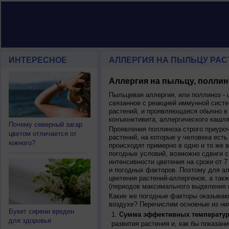
ИНТЕРЕСНОЕ
АЛЛЕРГИЯ НА ПЫЛЬЦУ РАСТЕ
Аллергия на пыльцу, поллин
Пыльцевая аллергия, или поллиноз - 
связанное с реакцией иммунной систе
растений, и проявляющаяся обычно в
конъюнктивита, аллергического кашля
Почему северный загар
Проявления поллиноза строго приуро
цветом отличается от
растений, на которые у человека есть
южного?
происходят примерно в одно и то же в
погодных условий, возможно сдвиги ср
интенсивности цветения на сроки от 7
и погодных факторов. Поэтому для ал
цветения растений-аллергенов, а так
(периодов максимального выделения 
Какие же погодные факторы оказываю
воздухе? Перечислим основные из ни
Букет сирени вреден
Сумма эффективных температур
для здоровья
развития растения и, как бы показан