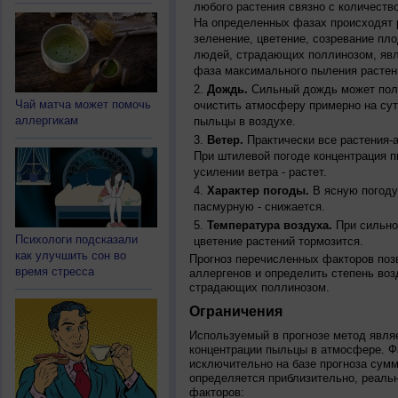
любого растения связно с количество
На определенных фазах происходят 
зеленение, цветение, созревание пл
людей, страдающих поллинозом, явля
фаза максимального пыления растен
Дождь.
Сильный дождь может полн
Чай матча может помочь
очистить атмосферу примерно на су
аллергикам
пыльцы в воздухе.
Ветер.
Практически все растения-
При штилевой погоде концентрация 
усилении ветра - растет.
Характер погоды.
В ясную погоду
пасмурную - снижается.
Температура воздуха.
При сильно
Психологи подсказали
цветение растений тормозится.
как улучшить сон во
Прогноз перечисленных факторов позв
время стресса
аллергенов и определить степень воз
страдающих поллинозом.
Ограничения
Используемый в прогнозе метод явля
концентрации пыльцы в атмосфере. Ф
исключительно на базе прогноза сум
определяется приблизительно, реальн
факторов: