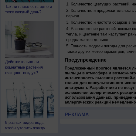
Количество цветущих растений, на
Так ли плохо есть одно и
Количество и продолжительность з
тоже каждый день?
период
Количество и частота осадков в 
Расположение растений: южные ск
тепла, и цветение там наступает ран
продолжается дольше
Точность модели погоды для расч
также других метеопараметров, влия
Предупреждение
Действительно ли
комнатные растения
Предложенный прогноз является л
очищают воздух?
пыльцы в атмосфере и возможного
интенсивность пыления растений-а
только для консультативного испо
инструмент. Разработчики не несут
осложнения аллергических реакций
использования данных, приведенны
аллергических реакций немедленно
РЕКЛАМА
9 разных видов воды,
чтобы утолить жажду