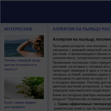
ИНТЕРЕСНОЕ
АЛЛЕРГИЯ НА ПЫЛЬЦУ РАС
Аллергия на пыльцу, поллин
Пыльцевая аллергия, или поллиноз - 
связанное с реакцией иммунной систе
растений, и проявляющаяся обычно в
конъюнктивита, аллергического кашля
Почему северный загар
Проявления поллиноза строго приуро
цветом отличается от
растений, на которые у человека есть
южного?
происходят примерно в одно и то же в
погодных условий, возможно сдвиги ср
интенсивности цветения на сроки от 7
и погодных факторов. Поэтому для ал
цветения растений-аллергенов, а так
(периодов максимального выделения 
Какие же погодные факторы оказываю
воздухе? Перечислим основные из ни
Букет сирени вреден
Сумма эффективных температур
для здоровья
развития растения и, как бы показан