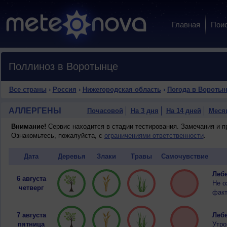
Главная
Пои
Поллиноз в Воротынце
Все страны
›
Россия
›
Нижегородская область
›
Погода в Вороты
АЛЛЕРГЕНЫ
Почасовой
На 3 дня
На 14 дней
Меся
Внимание!
Сервис находится в стадии тестирования. Замечания и 
Ознакомьтесь, пожалуйста, с
ограничениями ответственности
.
Дата
Деревья
Злаки
Травы
Самочувствие
Лебе
6 августа
Не о
четверг
факт
7 августа
Лебе
пятница
Утро