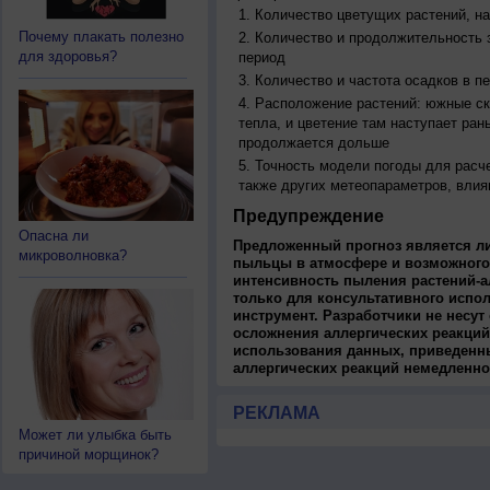
Количество цветущих растений, на
Почему плакать полезно
Количество и продолжительность з
для здоровья?
период
Количество и частота осадков в 
Расположение растений: южные ск
тепла, и цветение там наступает ран
продолжается дольше
Точность модели погоды для расч
также других метеопараметров, влия
Предупреждение
Опасна ли
Предложенный прогноз является л
микроволновка?
пыльцы в атмосфере и возможного
интенсивность пыления растений-а
только для консультативного испо
инструмент. Разработчики не несут
осложнения аллергических реакций
использования данных, приведенны
аллергических реакций немедленно
РЕКЛАМА
Может ли улыбка быть
причиной морщинок?