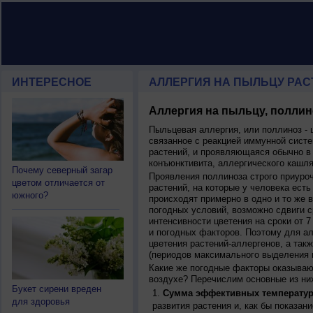
ИНТЕРЕСНОЕ
АЛЛЕРГИЯ НА ПЫЛЬЦУ РАСТ
Аллергия на пыльцу, поллин
Пыльцевая аллергия, или поллиноз - 
связанное с реакцией иммунной систе
растений, и проявляющаяся обычно в
конъюнктивита, аллергического кашля
Почему северный загар
Проявления поллиноза строго приуро
цветом отличается от
растений, на которые у человека есть
южного?
происходят примерно в одно и то же в
погодных условий, возможно сдвиги ср
интенсивности цветения на сроки от 7
и погодных факторов. Поэтому для ал
цветения растений-аллергенов, а так
(периодов максимального выделения 
Какие же погодные факторы оказываю
воздухе? Перечислим основные из ни
Букет сирени вреден
Сумма эффективных температур
для здоровья
развития растения и, как бы показан