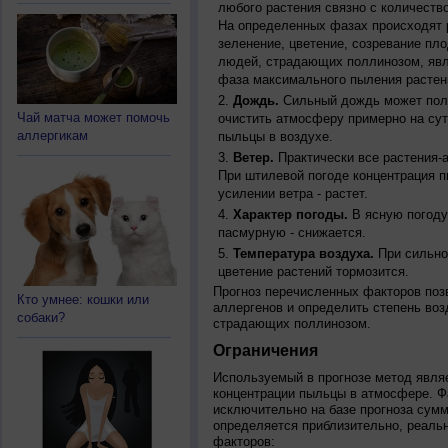
любого растения связно с количество
На определенных фазах происходят 
зеленение, цветение, созревание пл
людей, страдающих поллинозом, явля
фаза максимального пыления растен
Дождь.
Сильный дождь может полн
Чай матча может помочь
очистить атмосферу примерно на су
аллергикам
пыльцы в воздухе.
Ветер.
Практически все растения-
При штилевой погоде концентрация 
усилении ветра - растет.
Характер погоды.
В ясную погоду
пасмурную - снижается.
Температура воздуха.
При сильно
цветение растений тормозится.
Прогноз перечисленных факторов позв
Кто умнее: кошки или
аллергенов и определить степень воз
собаки?
страдающих поллинозом.
Ограничения
Используемый в прогнозе метод явля
концентрации пыльцы в атмосфере. Ф
исключительно на базе прогноза сум
определяется приблизительно, реальн
факторов: