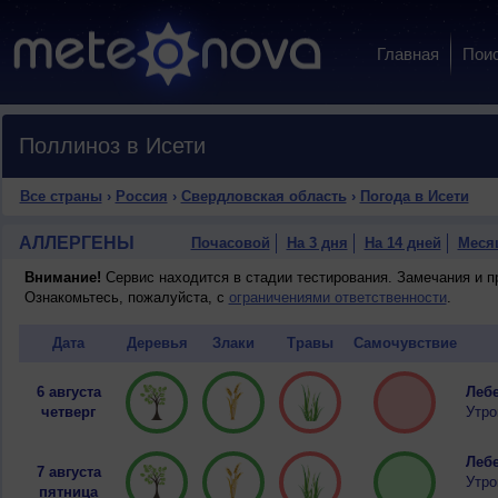
Главная
Пои
Поллиноз в Исети
Все страны
›
Россия
›
Свердловская область
›
Погода в Исети
АЛЛЕРГЕНЫ
Почасовой
На 3 дня
На 14 дней
Меся
Внимание!
Сервис находится в стадии тестирования. Замечания и 
Ознакомьтесь, пожалуйста, с
ограничениями ответственности
.
Дата
Деревья
Злаки
Травы
Самочувствие
6 августа
Лебе
четверг
Утро
Лебе
7 августа
Утро
пятница