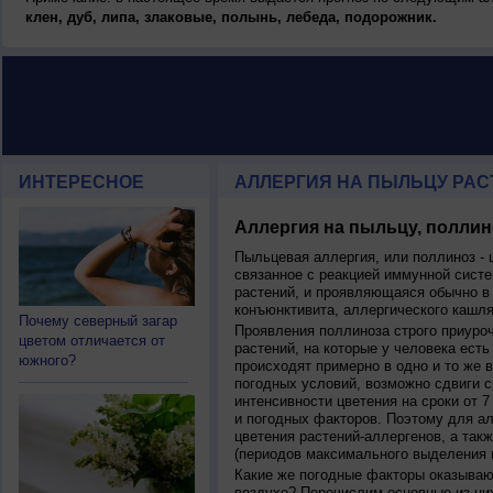
клен, дуб, липа, злаковые, полынь, лебеда, подорожник.
ИНТЕРЕСНОЕ
АЛЛЕРГИЯ НА ПЫЛЬЦУ РАСТ
Аллергия на пыльцу, поллин
Пыльцевая аллергия, или поллиноз - 
связанное с реакцией иммунной систе
растений, и проявляющаяся обычно в
конъюнктивита, аллергического кашля
Почему северный загар
Проявления поллиноза строго приуро
цветом отличается от
растений, на которые у человека есть
южного?
происходят примерно в одно и то же в
погодных условий, возможно сдвиги ср
интенсивности цветения на сроки от 7
и погодных факторов. Поэтому для ал
цветения растений-аллергенов, а так
(периодов максимального выделения 
Какие же погодные факторы оказываю
воздухе? Перечислим основные из ни