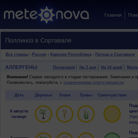
Главная
Пои
Поллиноз в Сортавале
Все страны
›
Россия
›
Карелия Республика
›
Погода в Сортавале
АЛЛЕРГЕНЫ
Почасовой
На 3 дня
На 14 дней
Меся
Внимание!
Сервис находится в стадии тестирования. Замечания и 
Ознакомьтесь, пожалуйста, с
ограничениями ответственности
.
Дата
Деревья
Злаки
Травы
Самочувствие
Подо
6 августа
цвет
четверг
Утро
конц
Подо