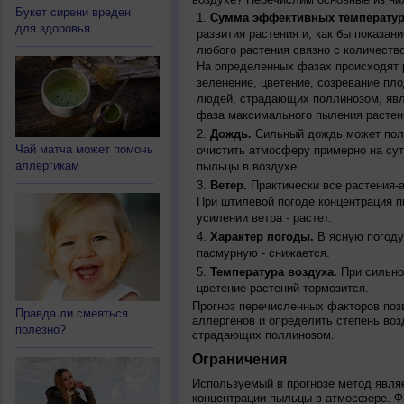
Букет сирени вреден
Сумма эффективных температур
для здоровья
развития растения и, как бы показан
любого растения связно с количество
На определенных фазах происходят 
зеленение, цветение, созревание пл
людей, страдающих поллинозом, явля
фаза максимального пыления растен
Дождь.
Сильный дождь может полн
Чай матча может помочь
очистить атмосферу примерно на су
аллергикам
пыльцы в воздухе.
Ветер.
Практически все растения-
При штилевой погоде концентрация 
усилении ветра - растет.
Характер погоды.
В ясную погоду
пасмурную - снижается.
Температура воздуха.
При сильно
цветение растений тормозится.
Прогноз перечисленных факторов позв
Правда ли смеяться
аллергенов и определить степень воз
полезно?
страдающих поллинозом.
Ограничения
Используемый в прогнозе метод явля
концентрации пыльцы в атмосфере. Ф