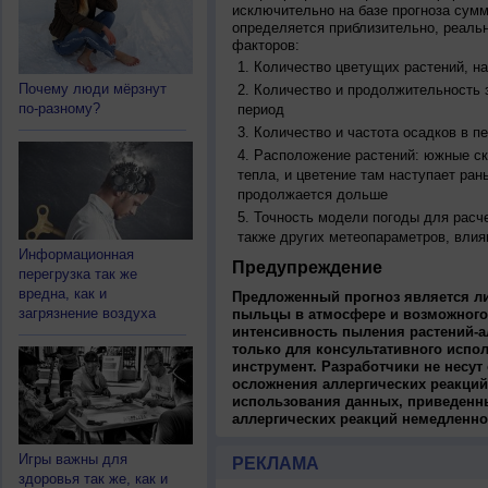
исключительно на базе прогноза сум
определяется приблизительно, реальн
факторов:
Количество цветущих растений, на
Почему люди мёрзнут
Количество и продолжительность з
по-разному?
период
Количество и частота осадков в 
Расположение растений: южные ск
тепла, и цветение там наступает ран
продолжается дольше
Точность модели погоды для расч
также других метеопараметров, влия
Информационная
Предупреждение
перегрузка так же
вредна, как и
Предложенный прогноз является л
загрязнение воздуха
пыльцы в атмосфере и возможного
интенсивность пыления растений-а
только для консультативного испо
инструмент. Разработчики не несут
осложнения аллергических реакций
использования данных, приведенны
аллергических реакций немедленно
Игры важны для
РЕКЛАМА
здоровья так же, как и