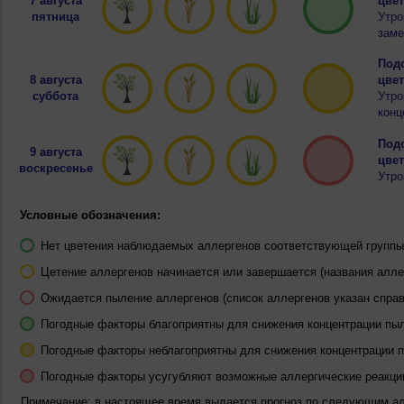
7 августа
цвет
пятница
Утро
заме
Подо
8 августа
цвет
суббота
Утро
конц
Подо
9 августа
цвет
воскресенье
Утро
Условные обозначения:
Нет цветения наблюдаемых аллергенов соответствующей группы 
Цетение аллергенов начинается или завершается (названия алле
Ожидается пыление аллергенов (список аллергенов указан справ
Погодные факторы благоприятны для снижения концентрации пы
Погодные факторы неблагоприятны для снижения концентрации 
Погодные факторы усугубляют возможные аллергические реакци
Примечание: в настоящее время выдается прогноз по следующим а