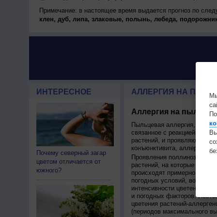
Примечание: в настоящее время выдается прогноз по сле
клен, дуб, липа, злаковые, полынь, лебеда, подорожник
ИНТЕРЕСНОЕ
АЛЛЕРГИЯ НА ПЫЛЬЦ
Мы
са
Аллергия на пыльцу,
По
ко
Пыльцевая аллергия, или по
связанное с реакцией иммун
Вы
растений, и проявляющаяся 
с
конъюнктивита, аллергическ
бе
Почему северный загар
Проявления поллиноза строг
цветом отличается от
растений, на которые у чело
южного?
происходят примерно в одно 
погодных условий, возможно 
интенсивности цветения на с
и погодных факторов. Поэто
цветения растений-аллерген
(периодов максимального в