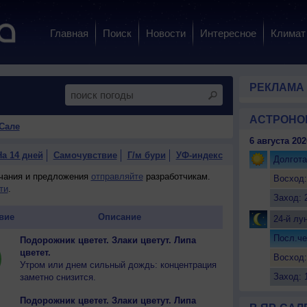
Главная
Поиск
Новости
Интересное
Климат
РЕКЛАМА
АСТРОНО
-Сале
6 августа 202
На 14 дней
Самочувствие
Г/м бури
УФ-индекс
Долгота
ечания и предложения
отправляйте
разработчикам.
Восход:
ти
.
Заход: 
вие
Описание
24-й лу
Посл.че
Подорожник цветет. Злаки цветут. Липа
цветет.
Восход:
Утром или днем сильный дождь: концентрация
Заход: 
заметно снизится.
Подорожник цветет. Злаки цветут. Липа