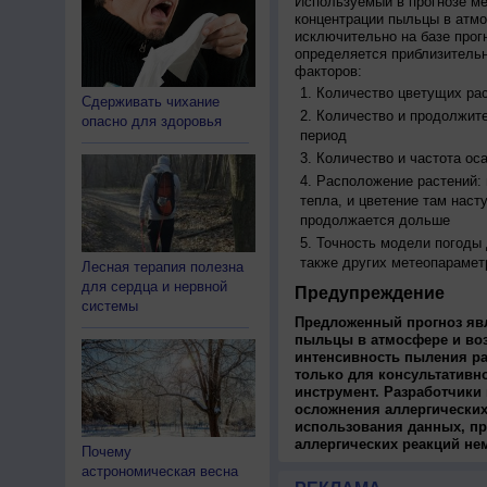
Используемый в прогнозе м
концентрации пыльцы в атм
исключительно на базе про
определяется приблизительн
факторов:
Количество цветущих рас
Сдерживать чихание
Количество и продолжите
опасно для здоровья
период
Количество и частота ос
Расположение растений:
тепла, и цветение там наст
продолжается дольше
Точность модели погоды
также других метеопарамет
Лесная терапия полезна
для сердца и нервной
Предупреждение
системы
Предложенный прогноз яв
пыльцы в атмосфере и во
интенсивность пыления ра
только для консультативн
инструмент. Разработчики 
осложнения аллергических
использования данных, пр
аллергических реакций не
Почему
астрономическая весна