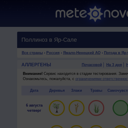
Поллиноз в Яр-Сале
Все страны
›
Россия
›
Ямало-Ненецкий АО
›
Погода в Яр
АЛЛЕРГЕНЫ
Почасовой
На 3 дня
Внимание!
Сервис находится в стадии тестирования. Зам
Ознакомьтесь, пожалуйста, с
ограничениями ответственнос
Дата
Деревья
Злаки
Травы
Самочувст
6 августа
четверг