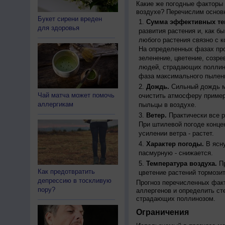
Какие же погодные факторы 
воздухе? Перечислим основн
Букет сирени вреден
Сумма эффективных те
для здоровья
развития растения и, как б
любого растения связно с к
На определенных фазах про
зеленение, цветение, созр
людей, страдающих поллино
фаза максимального пылени
Дождь.
Сильный дождь м
Чай матча может помочь
очистить атмосферу пример
аллергикам
пыльцы в воздухе.
Ветер.
Практически все р
При штилевой погоде конце
усилении ветра - растет.
Характер погоды.
В ясну
пасмурную - снижается.
Температура воздуха.
Пр
Как предотвратить
цветение растений тормозит
депрессию в тоскливую
Прогноз перечисленных факт
пору?
аллергенов и определить ст
страдающих поллинозом.
Ограничения