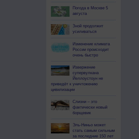
Погода в Москве 5
августа
Зной продолжит
усиливаться
Изменение климата
России происходит
очень быстро
Извержение
супервулкана
Йеллоустоун не
приведёт к уничтожению
цивилизации
Слизни – это
фактически новый
борщевик
Эль-Ниньо может
стать самым сильным
за последние 150 лет