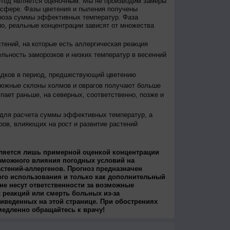
етод является оценочным. Мы не производим замеры
осфере. Фазы цветения и пыления получены
гноза суммы эффективных температур. Фаза
о, реальные концентрации зависят от множества
тений, на которые есть аллергическая реакция
льность заморозков и низких температур в весенний
адков в период, предшествующий цветению
 южные склоны холмов и оврагов получают больше
упает раньше, на северных, соответственно, позже и
 для расчета суммы эффективных температур, а
ров, влияющих на рост и развитие растений
ляется лишь примерной оценкой концентрации
зможного влияния погодных условий на
стений-аллергенов. Прогноз предназначен
ого использования и только как дополнительный
не несут ответственности за возможные
 реакций или смерть больных из-за
иведенных на этой странице. При обострениях
медленно обращайтесь к врачу!