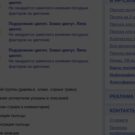
В ЯР-САЛ
цветет.
Не ожидается заметного влияния погодных
Прогноз пого
факторов на цветение.
Погода на 3 
Подорожник цветет. Злаки цветут. Липа
Прогноз для 
цветет.
Прогноз для 
Не ожидается заметного влияния погодных
Агропрогноз 
факторов на цветение.
Для метеочу
Подорожник цветет. Злаки цветут. Липа
Прогноз магн
цветет.
Индекс УФ-из
Не ожидается заметного влияния погодных
факторов на цветение.
Карты погод
Инфографик
Атмосферно
 группы (деревья, злаки, сорные травы)
РЕКЛАМА
ния аллергенов указаны в описании)
зан справа в комментарии)
КОНТАКТ
трации пыльцы
О проекте
ентрации пыльцы
Политика
ие реакции
конфиденциа