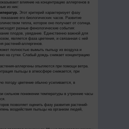
оказывают влияние на концентрацию аллергенов в
ые из них:
мператур.
Этот критерий характеризует фазу
ы показание его биологических часов. Развитие
оличеством тепла, которое оно получает от солнца.
исходят разные фенологические события:
евание плодов, увядание. Единственно важной для
зом, является фаза цветения, и связанная с ней
я растений-аллергенов.
ожет полностью вымыть пыльцу из воздуха и
но на сутки. Слабый дождь снижает концентрацию
астения-аллергены опыляются при помощи ветра.
нтрация пыльцы в атмосфере снижается, при
ю погоду цветение обычно усиливается, в
и сильном понижении температуры в утренние часы
ся.
оров позволяет оценить фазу развития растений-
епень воздействия пыльцы на организм людей,