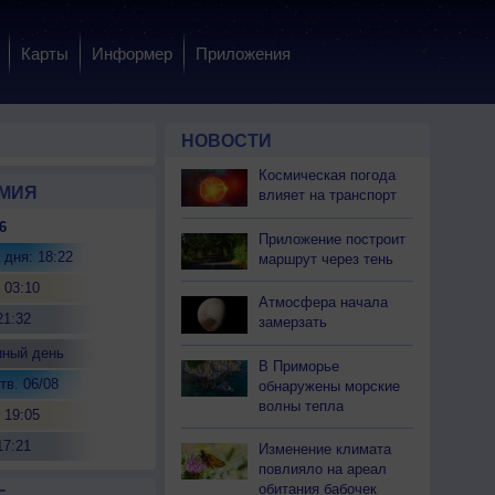
Карты
Информер
Приложения
НОВОСТИ
Космическая погода
МИЯ
влияет на транспорт
6
Приложение построит
 дня: 18:22
маршрут через тень
 03:10
Атмосфера начала
21:32
замерзать
нный день
В Приморье
тв. 06/08
обнаружены морские
волны тепла
 19:05
17:21
Изменение климата
повлияло на ареал
обитания бабочек