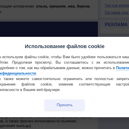
Частые вопр
дующим аллергенам:
ольха, орешник, ива, береза,
.
Гостевая книг
РЕКЛАМА
Использование файлов cookie
У РАСТЕНИЙ в Яр-Сале
 используем файлы cookie, чтобы Вам было удобнее пользоваться на
йтом. Продолжая просмотр, Вы соглашаетесь с их использовани
 поллиноз: возможен ли прогноз?
дробнее о том, как мы обрабатываем данные, можно прочитать в
Полит
нфиденциальности
.
ллиноз - широко распространенное заболевание,
ной системой человека на пыльцу некоторых видов
 также можете самостоятельно ограничить или полностью запрет
обычно в форме аллергического ринита и
охранение файлов cookie, изменив соответствующие настрой
ого кашля или даже астмы.
зопасности в Вашем веб-браузере.
о приурочены к цветению определенного вида
века есть аллергическая реакция. Такие обострения
и то же время каждый год, но, из-за влияния
Принять
сдвиги сроков начала и конца, а также
роки от 7 до 14 дней из-за изменения климатических
му для аллергиков очень важна оперативная оценка
ов, а также прогноз интенсивности пыления
ыделения пыльцы).