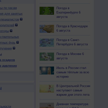
Е
ды по часам
Погода в
Екатеринбурге 6
дня для занятых
августа
специалистов
водителей
Погода в Краснодаре
6 августа
погоды
вствительных
Погода в Санкт-
итных бурь
Петербурге 6 августа
лучения
Погода в Москве 6
ы
августа
а осадков
е давление
Июль в России стал
самым тёплым за всю
историю
В Центральной России
Ы
наступают самые
жаркие дни этого лета
Дневная температура
льности