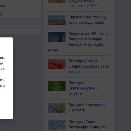
воздуха в ОАЭ
осы
превысила +51°
а
Европейские столицы
бьют рекорды жары
Впервые за 155 лет в
Лондоне в течение
месяца не выпадал
дождь
шим
Лето продолжит
ем.
щедро раздавать своё
ике
тепло!
ить
Погода в
ки
Екатеринбурге 5
августа
Погода в Краснодаре
5 августа
Погода в Санкт-
Петербурге 5 августа