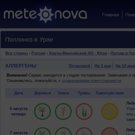
Главная
Пои
Поллиноз в Урае
Все страны
›
Россия
›
Ханты-Мансийский АО - Югра
›
Погода в Ур
АЛЛЕРГЕНЫ
Почасовой
На 3 дня
На 14 дне
Внимание!
Сервис находится в стадии тестирования. Замечания и 
Ознакомьтесь, пожалуйста, с
ограничениями ответственности
.
Дата
Деревья
Злаки
Травы
Самочувствие
Лебе
6 августа
Утро
четверг
или 
заме
Лебе
7 августа