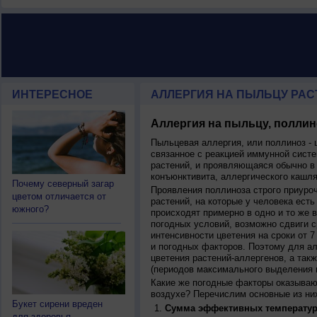
ИНТЕРЕСНОЕ
АЛЛЕРГИЯ НА ПЫЛЬЦУ РАСТ
Аллергия на пыльцу, поллин
Пыльцевая аллергия, или поллиноз - 
связанное с реакцией иммунной систе
растений, и проявляющаяся обычно в
конъюнктивита, аллергического кашля
Почему северный загар
Проявления поллиноза строго приуро
цветом отличается от
растений, на которые у человека есть
южного?
происходят примерно в одно и то же в
погодных условий, возможно сдвиги ср
интенсивности цветения на сроки от 7
и погодных факторов. Поэтому для ал
цветения растений-аллергенов, а так
(периодов максимального выделения 
Какие же погодные факторы оказываю
воздухе? Перечислим основные из ни
Букет сирени вреден
Сумма эффективных температур
для здоровья