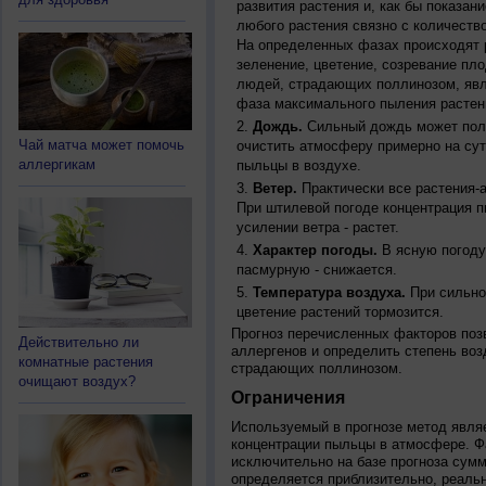
развития растения и, как бы показан
любого растения связно с количество
На определенных фазах происходят 
зеленение, цветение, созревание пл
людей, страдающих поллинозом, явля
фаза максимального пыления растен
Дождь.
Сильный дождь может полн
Чай матча может помочь
очистить атмосферу примерно на су
аллергикам
пыльцы в воздухе.
Ветер.
Практически все растения-
При штилевой погоде концентрация 
усилении ветра - растет.
Характер погоды.
В ясную погоду
пасмурную - снижается.
Температура воздуха.
При сильно
цветение растений тормозится.
Прогноз перечисленных факторов позв
Действительно ли
аллергенов и определить степень воз
комнатные растения
страдающих поллинозом.
очищают воздух?
Ограничения
Используемый в прогнозе метод явля
концентрации пыльцы в атмосфере. Ф
исключительно на базе прогноза сум
определяется приблизительно, реальн