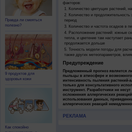
факторов:
Количество цветущих растений, на
Количество и продолжительность з
Правда ли смеяться
период
полезно?
Количество и частота осадков в 
Расположение растений: южные ск
тепла, и цветение там наступает ран
продолжается дольше
Точность модели погоды для расч
также других метеопараметров, влия
Предупреждение
Предложенный прогноз является л
9 продуктов для
пыльцы в атмосфере и возможного
здоровья кожи
интенсивность пыления растений-а
только для консультативного испо
инструмент. Разработчики не несут
осложнения аллергических реакций
использования данных, приведенны
аллергических реакций немедленно
РЕКЛАМА
Как спокойно