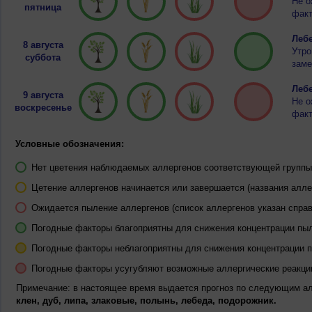
Не о
пятница
факт
Лебе
8 августа
Утро
суббота
заме
Лебе
9 августа
Не о
воскресенье
факт
Условные обозначения:
Нет цветения наблюдаемых аллергенов соответствующей группы 
Цетение аллергенов начинается или завершается (названия алле
Ожидается пыление аллергенов (список аллергенов указан справ
Погодные факторы благоприятны для снижения концентрации пы
Погодные факторы неблагоприятны для снижения концентрации 
Погодные факторы усугубляют возможные аллергические реакци
Примечание: в настоящее время выдается прогноз по следующим а
клен, дуб, липа, злаковые, полынь, лебеда, подорожник.