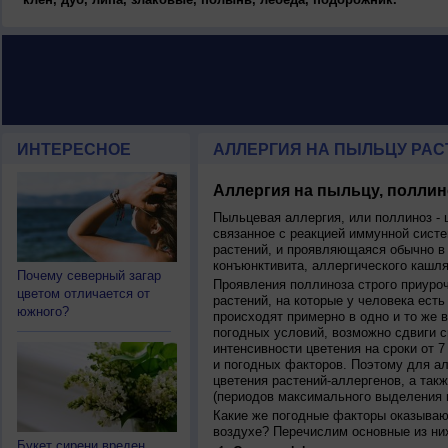
ИНТЕРЕСНОЕ
АЛЛЕРГИЯ НА ПЫЛЬЦУ РАСТ
Аллергия на пыльцу, поллин
Пыльцевая аллергия, или поллиноз - 
связанное с реакцией иммунной систе
растений, и проявляющаяся обычно в
конъюнктивита, аллергического кашля
Почему северный загар
Проявления поллиноза строго приуро
цветом отличается от
растений, на которые у человека есть
южного?
происходят примерно в одно и то же в
погодных условий, возможно сдвиги ср
интенсивности цветения на сроки от 7
и погодных факторов. Поэтому для ал
цветения растений-аллергенов, а так
(периодов максимального выделения 
Какие же погодные факторы оказываю
воздухе? Перечислим основные из ни
Букет сирени вреден