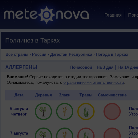
Главная
Пои
Поллиноз в Тарках
Все страны
›
Россия
›
Дагестан Республика
›
Погода в Тарках
АЛЛЕРГЕНЫ
Почасовой
На 3 дня
На 14 дне
Внимание!
Сервис находится в стадии тестирования. Замечания и 
Ознакомьтесь, пожалуйста, с
ограничениями ответственности
.
Дата
Деревья
Злаки
Травы
Самочувствие
6 августа
Полы
четверг
Утро
Полы
7 августа
Утро