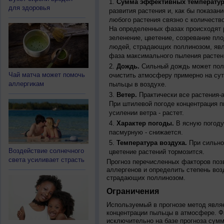
Сумма эффективных температур
для здоровья
развития растения и, как бы показан
любого растения связно с количество
На определенных фазах происходят 
зеленение, цветение, созревание пл
людей, страдающих поллинозом, явля
фаза максимального пыления растен
Дождь.
Сильный дождь может полн
Чай матча может помочь
очистить атмосферу примерно на су
аллергикам
пыльцы в воздухе.
Ветер.
Практически все растения-
При штилевой погоде концентрация 
усилении ветра - растет.
Характер погоды.
В ясную погоду
пасмурную - снижается.
Температура воздуха.
При сильно
Воздействие солнечного
цветение растений тормозится.
света усиливает страсть
Прогноз перечисленных факторов позв
аллергенов и определить степень воз
страдающих поллинозом.
Ограничения
Используемый в прогнозе метод явля
концентрации пыльцы в атмосфере. Ф
исключительно на базе прогноза сум