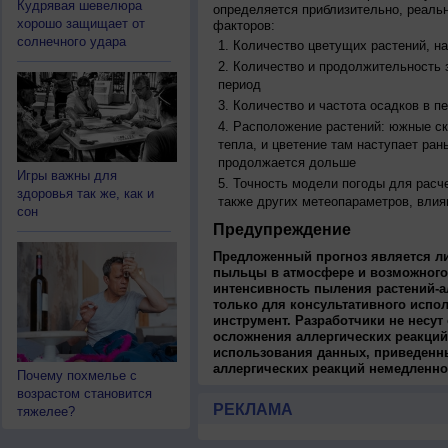
Кудрявая шевелюра
определяется приблизительно, реальн
хорошо защищает от
факторов:
солнечного удара
Количество цветущих растений, на
Количество и продолжительность з
период
Количество и частота осадков в 
Расположение растений: южные ск
тепла, и цветение там наступает ран
продолжается дольше
Игры важны для
Точность модели погоды для расч
здоровья так же, как и
также других метеопараметров, влия
сон
Предупреждение
Предложенный прогноз является л
пыльцы в атмосфере и возможного
интенсивность пыления растений-а
только для консультативного испо
инструмент. Разработчики не несут
осложнения аллергических реакций
использования данных, приведенны
аллергических реакций немедленно
Почему похмелье с
возрастом становится
РЕКЛАМА
тяжелее?