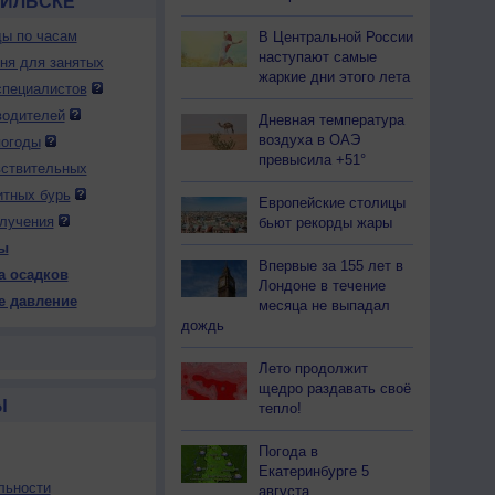
ОИЛЬСКЕ
ды по часам
В Центральной России
наступают самые
дня для занятых
жаркие дни этого лета
специалистов
водителей
Дневная температура
воздуха в ОАЭ
погоды
превысила +51°
вствительных
итных бурь
Европейские столицы
лучения
бьют рекорды жары
ы
Впервые за 155 лет в
а осадков
Лондоне в течение
е давление
месяца не выпадал
дождь
Лето продолжит
щедро раздавать своё
Ы
тепло!
Погода в
Екатеринбурге 5
льности
августа