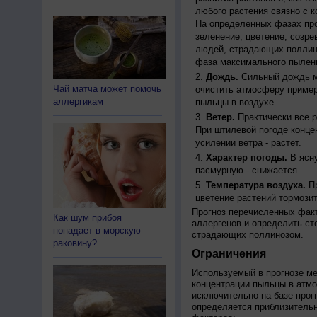
любого растения связно с к
На определенных фазах про
зеленение, цветение, созр
людей, страдающих поллино
фаза максимального пылени
Дождь.
Сильный дождь м
Чай матча может помочь
очистить атмосферу пример
аллергикам
пыльцы в воздухе.
Ветер.
Практически все р
При штилевой погоде конце
усилении ветра - растет.
Характер погоды.
В ясну
пасмурную - снижается.
Температура воздуха.
Пр
цветение растений тормозит
Прогноз перечисленных факт
Как шум прибоя
аллергенов и определить ст
попадает в морскую
страдающих поллинозом.
раковину?
Ограничения
Используемый в прогнозе м
концентрации пыльцы в атм
исключительно на базе про
определяется приблизительн