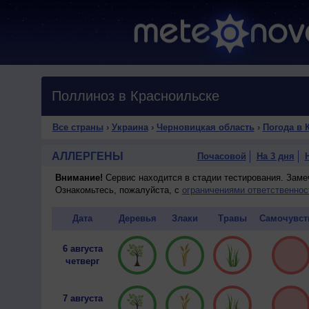
Поллиноз в Красноильске
Все страны
›
Украина
›
Черновицкая область
›
Погода в 
АЛЛЕРГЕНЫ
Почасовой
На 3 дня
Внимание!
Сервис находится в стадии тестирования. Зам
Ознакомьтесь, пожалуйста, с
ограничениями ответственнос
Дата
Деревья
Злаки
Травы
Самочувст
6 августа
четверг
7 августа