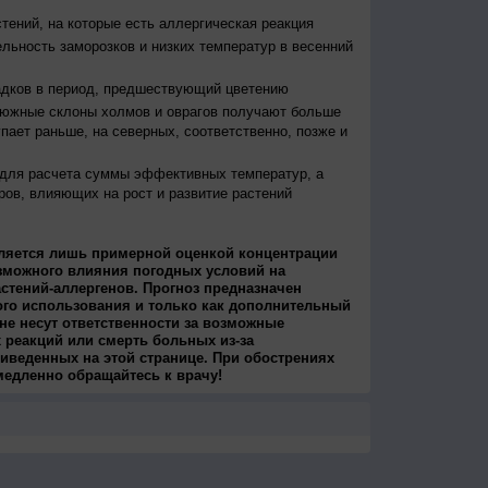
тений, на которые есть аллергическая реакция
льность заморозков и низких температур в весенний
адков в период, предшествующий цветению
 южные склоны холмов и оврагов получают больше
упает раньше, на северных, соответственно, позже и
 для расчета суммы эффективных температур, а
ров, влияющих на рост и развитие растений
ляется лишь примерной оценкой концентрации
зможного влияния погодных условий на
стений-аллергенов. Прогноз предназначен
ого использования и только как дополнительный
не несут ответственности за возможные
 реакций или смерть больных из-за
иведенных на этой странице. При обострениях
медленно обращайтесь к врачу!