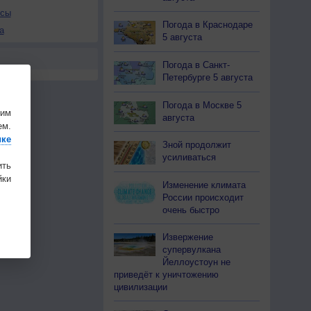
осы
Погода в Краснодаре
а
5 августа
Погода в Санкт-
Петербурге 5 августа
Погода в Москве 5
шим
августа
ем.
ике
Зной продолжит
усиливаться
ить
ки
Изменение климата
России происходит
очень быстро
Извержение
супервулкана
Йеллоустоун не
приведёт к уничтожению
цивилизации