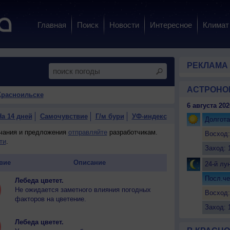
Главная
Поиск
Новости
Интересное
Климат
РЕКЛАМА
АСТРОНО
Красноильске
6 августа 202
На 14 дней
Самочувствие
Г/м бури
УФ-индекс
Долгота
ечания и предложения
отправляйте
разработчикам.
Восход:
ти
.
Заход: 
вие
Описание
24-й лу
Посл.че
Лебеда цветет.
Не ожидается заметного влияния погодных
Восход:
факторов на цветение.
Заход: 
Лебеда цветет.