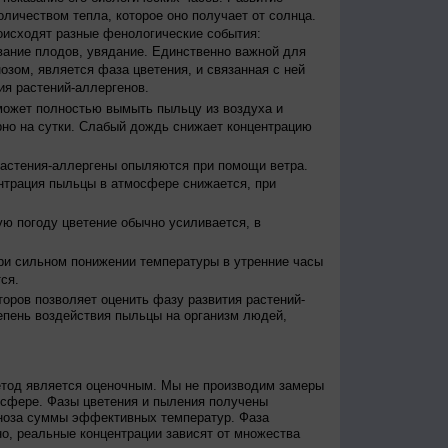
оличеством тепла, которое оно получает от солнца.
исходят разные фенологические события:
евание плодов, увядание. Единственно важной для
зом, является фаза цветения, и связанная с ней
я растений-аллергенов.
ожет полностью вымыть пыльцу из воздуха и
но на сутки. Слабый дождь снижает концентрацию
астения-аллергены опыляются при помощи ветра.
нтрация пыльцы в атмосфере снижается, при
ю погоду цветение обычно усиливается, в
и сильном понижении температуры в утренние часы
ся.
оров позволяет оценить фазу развития растений-
епень воздействия пыльцы на организм людей,
етод является оценочным. Мы не производим замеры
осфере. Фазы цветения и пыления получены
гноза суммы эффективных температур. Фаза
о, реальные концентрации зависят от множества