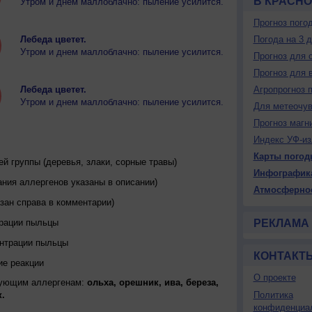
В КРАСН
Утром и днем маллоблачно: пыление усилится.
Прогноз пого
Лебеда цветет.
Погода на 3 
Утром и днем маллоблачно: пыление усилится.
Прогноз для 
Прогноз для 
Лебеда цветет.
Агропрогноз 
Утром и днем маллоблачно: пыление усилится.
Для метеочу
Прогноз магн
Индекс УФ-из
Карты погод
 группы (деревья, злаки, сорные травы)
Инфографик
ния аллергенов указаны в описании)
Атмосферно
зан справа в комментарии)
трации пыльцы
РЕКЛАМА
ентрации пыльцы
КОНТАКТ
ие реакции
О проекте
дующим аллергенам:
ольха, орешник, ива, береза,
.
Политика
конфиденциа