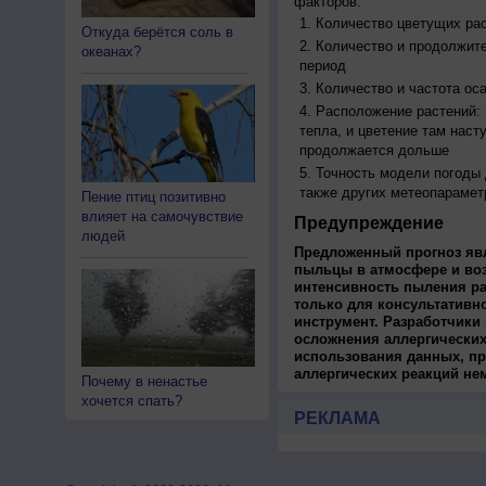
факторов:
Количество цветущих рас
Откуда берётся соль в
Количество и продолжите
океанах?
период
Количество и частота ос
Расположение растений:
тепла, и цветение там наст
продолжается дольше
Точность модели погоды
также других метеопарамет
Пение птиц позитивно
влияет на самочувствие
Предупреждение
людей
Предложенный прогноз яв
пыльцы в атмосфере и во
интенсивность пыления ра
только для консультативн
инструмент. Разработчики 
осложнения аллергических
использования данных, пр
аллергических реакций не
Почему в ненастье
хочется спать?
РЕКЛАМА