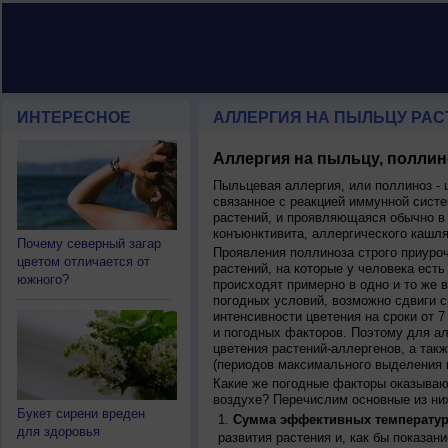
ИНТЕРЕСНОЕ
АЛЛЕРГИЯ НА ПЫЛЬЦУ РАСТ
Аллергия на пыльцу, поллин
Пыльцевая аллергия, или поллиноз - 
связанное с реакцией иммунной систе
растений, и проявляющаяся обычно в
конъюнктивита, аллергического кашля
Почему северный загар
Проявления поллиноза строго приуро
цветом отличается от
растений, на которые у человека есть
южного?
происходят примерно в одно и то же в
погодных условий, возможно сдвиги ср
интенсивности цветения на сроки от 7
и погодных факторов. Поэтому для ал
цветения растений-аллергенов, а так
(периодов максимального выделения 
Какие же погодные факторы оказываю
воздухе? Перечислим основные из ни
Букет сирени вреден
Сумма эффективных температур
для здоровья
развития растения и, как бы показан