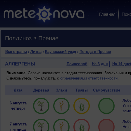
Главная
Пои
Поллиноз в Пренае
Все страны
›
Литва
›
Каунасский уезд
›
Погода в Пренае
АЛЛЕРГЕНЫ
Почасовой
На 3 дня
На 14 дне
Внимание!
Сервис находится в стадии тестирования. Замечания и 
Ознакомьтесь, пожалуйста, с
ограничениями ответственности
.
Дата
Деревья
Злаки
Травы
Самочувствие
Лебе
6 августа
Утро
четверг
заме
Лебе
7 августа
Не о
пятница