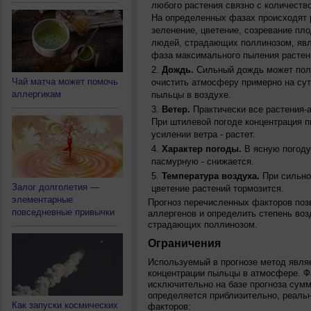
любого растения связно с количество
На определенных фазах происходят 
зеленение, цветение, созревание пл
людей, страдающих поллинозом, явля
фаза максимального пыления растен
Дождь.
Сильный дождь может полн
Чай матча может помочь
очистить атмосферу примерно на су
аллергикам
пыльцы в воздухе.
Ветер.
Практически все растения-
При штилевой погоде концентрация 
усилении ветра - растет.
Характер погоды.
В ясную погоду
пасмурную - снижается.
Температура воздуха.
При сильно
Залог долголетия —
цветение растений тормозится.
элементарные
Прогноз перечисленных факторов позв
повседневные привычки
аллергенов и определить степень воз
страдающих поллинозом.
Ограничения
Используемый в прогнозе метод явля
концентрации пыльцы в атмосфере. Ф
исключительно на базе прогноза сум
определяется приблизительно, реальн
Как запуски космических
факторов: