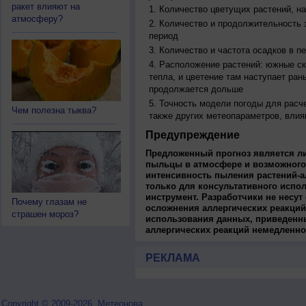
ракет влияют на
Количество цветущих растений, на
атмосферу?
Количество и продолжительность з
период
Количество и частота осадков в 
Расположение растений: южные ск
тепла, и цветение там наступает ран
продолжается дольше
Точность модели погоды для расч
Чем полезна тыква?
также других метеопараметров, влия
Предупреждение
Предложенный прогноз является л
пыльцы в атмосфере и возможного
интенсивность пыления растений-а
только для консультативного испо
инструмент. Разработчики не несут
Почему глазам не
осложнения аллергических реакций
страшен мороз?
использования данных, приведенны
аллергических реакций немедленно
РЕКЛАМА
Copyright © 2009-2026, Метеонова