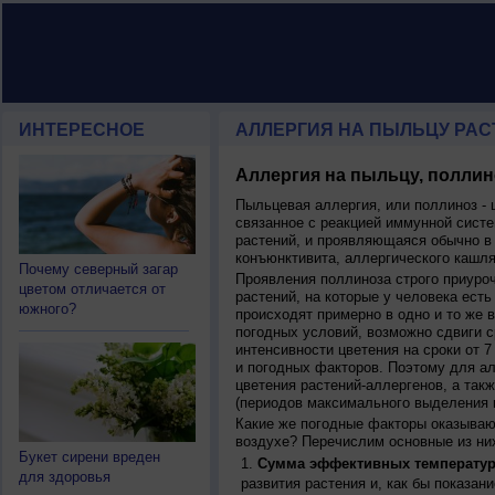
ИНТЕРЕСНОЕ
АЛЛЕРГИЯ НА ПЫЛЬЦУ РАСТ
Аллергия на пыльцу, поллин
Пыльцевая аллергия, или поллиноз - 
связанное с реакцией иммунной систе
растений, и проявляющаяся обычно в
конъюнктивита, аллергического кашля
Почему северный загар
Проявления поллиноза строго приуро
цветом отличается от
растений, на которые у человека есть
южного?
происходят примерно в одно и то же в
погодных условий, возможно сдвиги ср
интенсивности цветения на сроки от 7
и погодных факторов. Поэтому для ал
цветения растений-аллергенов, а так
(периодов максимального выделения 
Какие же погодные факторы оказываю
воздухе? Перечислим основные из ни
Букет сирени вреден
Сумма эффективных температур
для здоровья
развития растения и, как бы показан