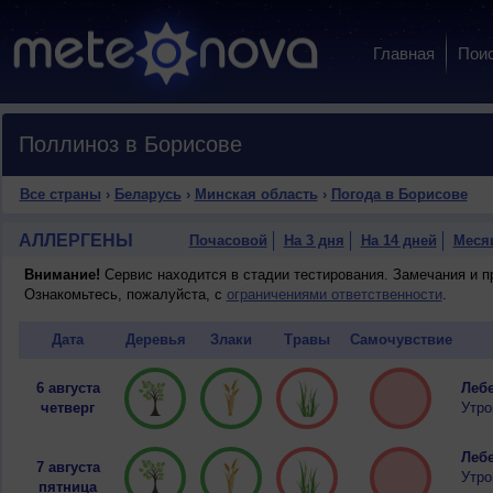
Главная
Пои
Поллиноз в Борисове
Все страны
›
Беларусь
›
Минская область
›
Погода в Борисове
АЛЛЕРГЕНЫ
Почасовой
На 3 дня
На 14 дней
Меся
Внимание!
Сервис находится в стадии тестирования. Замечания и 
Ознакомьтесь, пожалуйста, с
ограничениями ответственности
.
Дата
Деревья
Злаки
Травы
Самочувствие
6 августа
Лебе
четверг
Утро
Лебе
7 августа
Утро
пятница