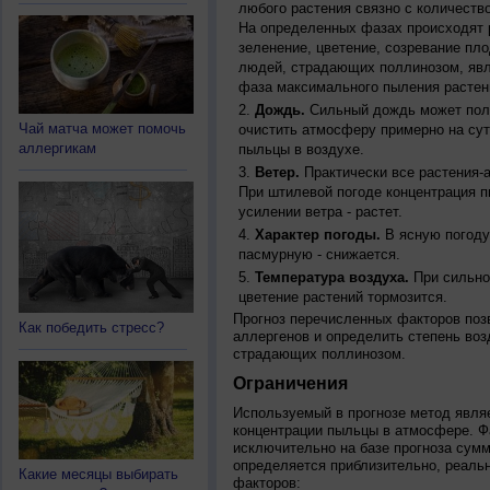
любого растения связно с количество
На определенных фазах происходят 
зеленение, цветение, созревание пл
людей, страдающих поллинозом, явля
фаза максимального пыления растен
Дождь.
Сильный дождь может полн
Чай матча может помочь
очистить атмосферу примерно на су
аллергикам
пыльцы в воздухе.
Ветер.
Практически все растения-
При штилевой погоде концентрация 
усилении ветра - растет.
Характер погоды.
В ясную погоду
пасмурную - снижается.
Температура воздуха.
При сильно
цветение растений тормозится.
Прогноз перечисленных факторов позв
Как победить стресс?
аллергенов и определить степень воз
страдающих поллинозом.
Ограничения
Используемый в прогнозе метод явля
концентрации пыльцы в атмосфере. Ф
исключительно на базе прогноза сум
определяется приблизительно, реальн
Какие месяцы выбирать
факторов: