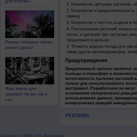
для отпуска?
Количество цветущих растений, на
Количество и продолжительность з
период
Количество и частота осадков в 
Расположение растений: южные ск
тепла, и цветение там наступает ран
продолжается дольше
Почему северные сияния
Точность модели погоды для расч
разного цвета?
также других метеопараметров, влия
Предупреждение
Предложенный прогноз является л
пыльцы в атмосфере и возможного
интенсивность пыления растений-а
только для консультативного испо
инструмент. Разработчики не несут
Игры важны для
осложнения аллергических реакций
здоровья так же, как и
использования данных, приведенны
сон
аллергических реакций немедленно
РЕКЛАМА
Copyright © 2009-2026, Метеонова