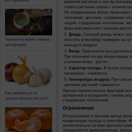
развития растения и, как бы показан
любого растения связно с количество
На определенных фазах происходят 
зеленение, цветение, созревание пл
людей, страдающих поллинозом, явля
фаза максимального пыления растен
Дождь.
Сильный дождь может полн
Чай матча может помочь
очистить атмосферу примерно на су
аллергикам
пыльцы в воздухе.
Ветер.
Практически все растения-
При штилевой погоде концентрация 
усилении ветра - растет.
Характер погоды.
В ясную погоду
пасмурную - снижается.
Температура воздуха.
При сильно
цветение растений тормозится.
Прогноз перечисленных факторов позв
Как избавиться от
аллергенов и определить степень воз
запаха чеснока изо рта?
страдающих поллинозом.
Ограничения
Используемый в прогнозе метод явля
концентрации пыльцы в атмосфере. Ф
исключительно на базе прогноза сум
определяется приблизительно, реальн