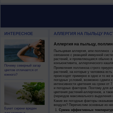
ИНТЕРЕСНОЕ
АЛЛЕРГИЯ НА ПЫЛЬЦУ РАС
Аллергия на пыльцу, поллин
Пыльцевая аллергия, или поллиноз - 
связанное с реакцией иммунной систе
растений, и проявляющаяся обычно в
конъюнктивита, аллергического кашля
Почему северный загар
Проявления поллиноза строго приуро
цветом отличается от
растений, на которые у человека есть
южного?
происходят примерно в одно и то же в
погодных условий, возможно сдвиги ср
интенсивности цветения на сроки от 7
и погодных факторов. Поэтому для ал
цветения растений-аллергенов, а так
(периодов максимального выделения 
Какие же погодные факторы оказываю
воздухе? Перечислим основные из ни
Букет сирени вреден
Сумма эффективных температур
для здоровья