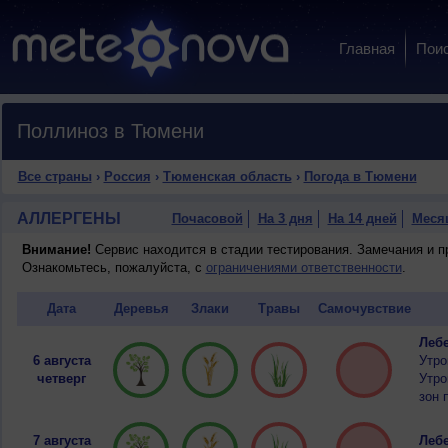
Главная
Пои
Поллиноз в Тюмени
Все страны
›
Россия
›
Тюменская область
›
Погода в Тюмени
АЛЛЕРГЕНЫ
Почасовой
На 3 дня
На 14 дней
Меся
Внимание!
Сервис находится в стадии тестирования. Замечания и 
Ознакомьтесь, пожалуйста, с
ограничениями ответственности
.
Дата
Деревья
Злаки
Травы
Самочувствие
Лебе
6 августа
Утро
четверг
Утро
зон 
7 августа
Лебе