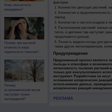
факторов:
Кому нельзя есть
Количество цветущих растений, на
мандарины?
Количество и продолжительность з
период
Количество и частота осадков в 
Расположение растений: южные ск
тепла, и цветение там наступает ран
продолжается дольше
Точность модели погоды для расч
Почему при высокой
также других метеопараметров, влия
влажности жара
переносится тяжелее?
Предупреждение
Предложенный прогноз является л
пыльцы в атмосфере и возможного
интенсивность пыления растений-а
только для консультативного испо
инструмент. Разработчики не несут
осложнения аллергических реакций
использования данных, приведенны
Почему
аллергических реакций немедленно
астрономическая весна
наступает позже
РЕКЛАМА
календарной?