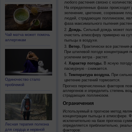
любого растения связно с количество
На определенных фазах происходят 
зеленение, цветение, созревание пл
людей, страдающих поллинозом, явля
фаза максимального пыления растен
Дождь.
Сильный дождь может полн
Чай матча может помочь
очистить атмосферу примерно на су
аллергикам
пыльцы в воздухе.
Ветер.
Практически все растения-
При штилевой погоде концентрация 
усилении ветра - растет.
Характер погоды.
В ясную погоду
пасмурную - снижается.
Температура воздуха.
При сильно
Одиночество стало
цветение растений тормозится.
проблемой
Прогноз перечисленных факторов позв
аллергенов и определить степень воз
страдающих поллинозом.
Ограничения
Используемый в прогнозе метод явля
концентрации пыльцы в атмосфере. Ф
исключительно на базе прогноза сум
Лесная терапия полезна
определяется приблизительно, реальн
для сердца и нервной
факторов: