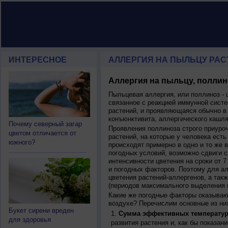
ИНТЕРЕСНОЕ
АЛЛЕРГИЯ НА ПЫЛЬЦУ РАСТ
Аллергия на пыльцу, поллин
Пыльцевая аллергия, или поллиноз - 
связанное с реакцией иммунной систе
растений, и проявляющаяся обычно в
конъюнктивита, аллергического кашля
Почему северный загар
Проявления поллиноза строго приуро
цветом отличается от
растений, на которые у человека есть
южного?
происходят примерно в одно и то же в
погодных условий, возможно сдвиги ср
интенсивности цветения на сроки от 7
и погодных факторов. Поэтому для ал
цветения растений-аллергенов, а так
(периодов максимального выделения 
Какие же погодные факторы оказываю
воздухе? Перечислим основные из ни
Букет сирени вреден
Сумма эффективных температур
для здоровья
развития растения и, как бы показан