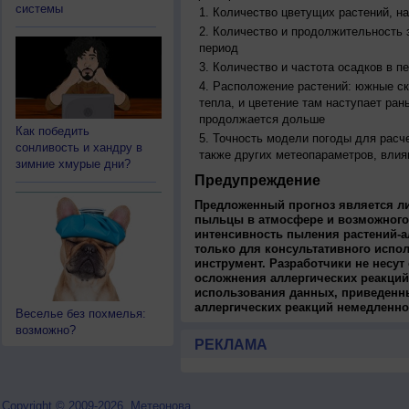
системы
Количество цветущих растений, на
Количество и продолжительность з
период
Количество и частота осадков в 
Расположение растений: южные ск
тепла, и цветение там наступает ран
продолжается дольше
Как победить
Точность модели погоды для расч
сонливость и хандру в
также других метеопараметров, влия
зимние хмурые дни?
Предупреждение
Предложенный прогноз является л
пыльцы в атмосфере и возможного
интенсивность пыления растений-а
только для консультативного испо
инструмент. Разработчики не несут
осложнения аллергических реакций
использования данных, приведенны
аллергических реакций немедленно
Веселье без похмелья:
возможно?
РЕКЛАМА
Copyright © 2009-2026, Метеонова