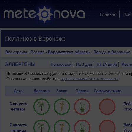
Главная
Пои
Поллиноз в Воронеже
Все страны
›
Россия
›
Воронежская область
›
Погода в Воронеже
АЛЛЕРГЕНЫ
Почасовой
На 3 дня
На 14 дней
Меся
Внимание!
Сервис находится в стадии тестирования. Замечания и 
Ознакомьтесь, пожалуйста, с
ограничениями ответственности
.
Дата
Деревья
Злаки
Травы
Самочувствие
6 августа
Лебе
четверг
Утро
7 августа
Лебе
пятница
Утро