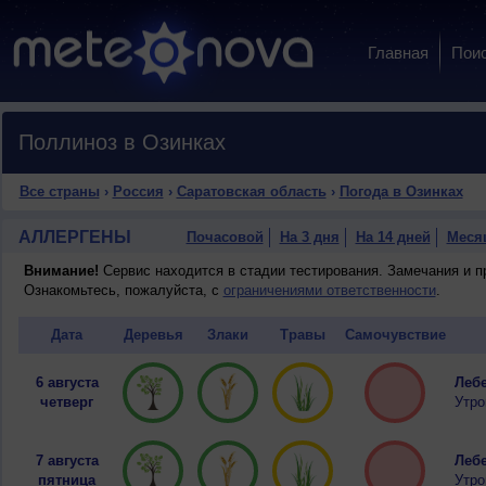
Главная
Пои
Поллиноз в Озинках
Все страны
›
Россия
›
Саратовская область
›
Погода в Озинках
АЛЛЕРГЕНЫ
Почасовой
На 3 дня
На 14 дней
Меся
Внимание!
Сервис находится в стадии тестирования. Замечания и 
Ознакомьтесь, пожалуйста, с
ограничениями ответственности
.
Дата
Деревья
Злаки
Травы
Самочувствие
6 августа
Лебе
четверг
Утро
7 августа
Лебе
пятница
Утро