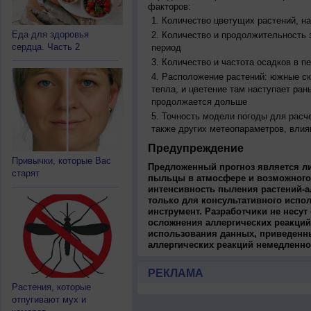
факторов:
Количество цветущих растений, на
Еда для здоровья
Количество и продолжительность з
сердца. Часть 2
период
Количество и частота осадков в 
Расположение растений: южные ск
тепла, и цветение там наступает ран
продолжается дольше
Точность модели погоды для расч
также других метеопараметров, влия
Предупреждение
Привычки, которые Вас
Предложенный прогноз является л
старят
пыльцы в атмосфере и возможного
интенсивность пыления растений-а
только для консультативного испо
инструмент. Разработчики не несут
осложнения аллергических реакций
использования данных, приведенны
аллергических реакций немедленно
РЕКЛАМА
Растения, которые
отпугивают мух и