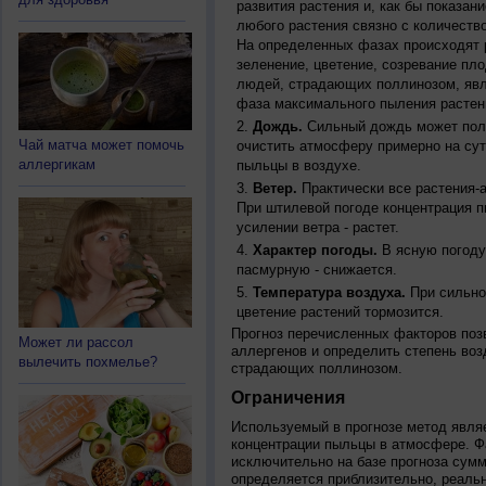
развития растения и, как бы показан
любого растения связно с количество
На определенных фазах происходят 
зеленение, цветение, созревание пл
людей, страдающих поллинозом, явля
фаза максимального пыления растен
Дождь.
Сильный дождь может полн
Чай матча может помочь
очистить атмосферу примерно на су
аллергикам
пыльцы в воздухе.
Ветер.
Практически все растения-
При штилевой погоде концентрация 
усилении ветра - растет.
Характер погоды.
В ясную погоду
пасмурную - снижается.
Температура воздуха.
При сильно
цветение растений тормозится.
Прогноз перечисленных факторов позв
Может ли рассол
аллергенов и определить степень воз
вылечить похмелье?
страдающих поллинозом.
Ограничения
Используемый в прогнозе метод явля
концентрации пыльцы в атмосфере. Ф
исключительно на базе прогноза сум
определяется приблизительно, реальн