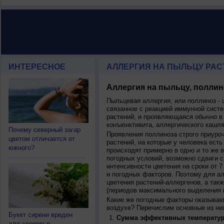
ИНТЕРЕСНОЕ
АЛЛЕРГИЯ НА ПЫЛЬЦУ РАСТ
Аллергия на пыльцу, поллин
Пыльцевая аллергия, или поллиноз - 
связанное с реакцией иммунной систе
растений, и проявляющаяся обычно в
конъюнктивита, аллергического кашля
Почему северный загар
Проявления поллиноза строго приуро
цветом отличается от
растений, на которые у человека есть
южного?
происходят примерно в одно и то же в
погодных условий, возможно сдвиги ср
интенсивности цветения на сроки от 7
и погодных факторов. Поэтому для ал
цветения растений-аллергенов, а так
(периодов максимального выделения 
Какие же погодные факторы оказываю
воздухе? Перечислим основные из ни
Букет сирени вреден
Сумма эффективных температур
для здоровья