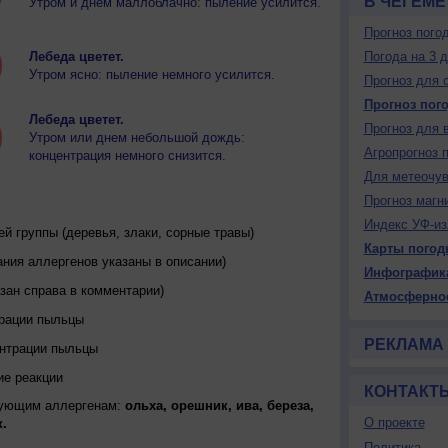
В ЧЕГЕМЕ
Утром и днем маллоблачно: пыление усилится.
Прогноз пого
Лебеда цветет.
Погода на 3 
Утром ясно: пыление немного усилится.
Прогноз для 
Прогноз пог
Лебеда цветет.
Прогноз для 
Утром или днем небольшой дождь:
Агропрогноз 
концентрация немного снизится.
Для метеочу
Прогноз магн
Индекс УФ-из
 группы (деревья, злаки, сорные травы)
Карты погод
ния аллергенов указаны в описании)
Инфографик
зан справа в комментарии)
Атмосферно
трации пыльцы
РЕКЛАМА
ентрации пыльцы
ие реакции
КОНТАКТ
дующим аллергенам:
ольха, орешник, ива, береза,
О проекте
.
Политика