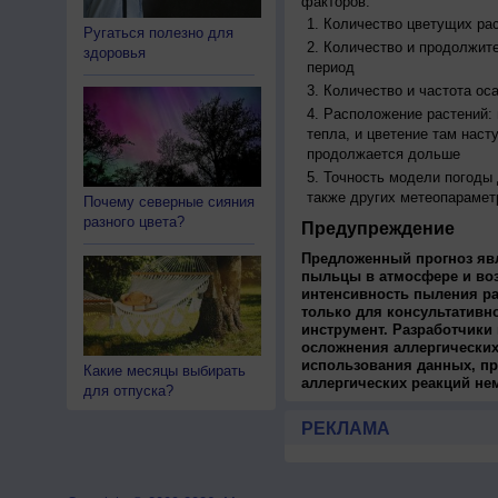
факторов:
Количество цветущих рас
Ругаться полезно для
Количество и продолжите
здоровья
период
Количество и частота ос
Расположение растений:
тепла, и цветение там наст
продолжается дольше
Точность модели погоды
также других метеопарамет
Почему северные сияния
разного цвета?
Предупреждение
Предложенный прогноз яв
пыльцы в атмосфере и во
интенсивность пыления ра
только для консультативн
инструмент. Разработчики 
осложнения аллергических
использования данных, пр
Какие месяцы выбирать
аллергических реакций не
для отпуска?
РЕКЛАМА