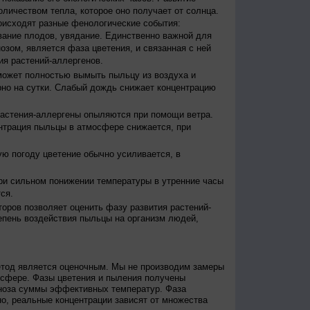
оличеством тепла, которое оно получает от солнца.
исходят разные фенологические события:
евание плодов, увядание. Единственно важной для
зом, является фаза цветения, и связанная с ней
я растений-аллергенов.
ожет полностью вымыть пыльцу из воздуха и
но на сутки. Слабый дождь снижает концентрацию
астения-аллергены опыляются при помощи ветра.
нтрация пыльцы в атмосфере снижается, при
ю погоду цветение обычно усиливается, в
и сильном понижении температуры в утренние часы
ся.
оров позволяет оценить фазу развития растений-
епень воздействия пыльцы на организм людей,
етод является оценочным. Мы не производим замеры
осфере. Фазы цветения и пыления получены
гноза суммы эффективных температур. Фаза
о, реальные концентрации зависят от множества