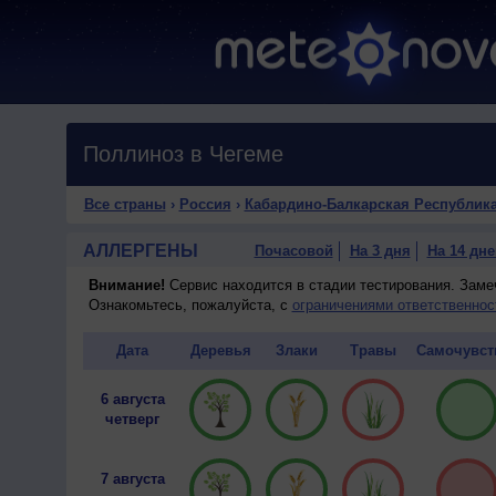
Поллиноз в Чегеме
Все страны
›
Россия
›
Кабардино-Балкарская Республик
АЛЛЕРГЕНЫ
Почасовой
На 3 дня
На 14 дне
Внимание!
Сервис находится в стадии тестирования. Зам
Ознакомьтесь, пожалуйста, с
ограничениями ответственнос
Дата
Деревья
Злаки
Травы
Самочувст
6 августа
четверг
7 августа