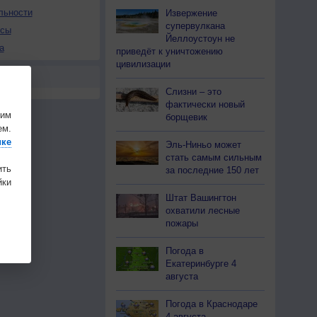
льности
Извержение
супервулкана
осы
Йеллоустоун не
а
приведёт к уничтожению
цивилизации
Слизни – это
фактически новый
шим
борщевик
ем.
ике
Эль-Ниньо может
стать самым сильным
ить
за последние 150 лет
ки
Штат Вашингтон
охватили лесные
пожары
Погода в
Екатеринбурге 4
августа
Погода в Краснодаре
4 августа