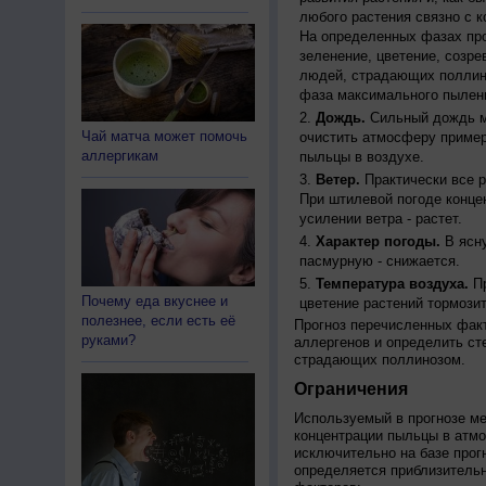
любого растения связно с к
На определенных фазах про
зеленение, цветение, созр
людей, страдающих поллино
фаза максимального пылени
Дождь.
Сильный дождь м
Чай матча может помочь
очистить атмосферу пример
аллергикам
пыльцы в воздухе.
Ветер.
Практически все р
При штилевой погоде конце
усилении ветра - растет.
Характер погоды.
В ясну
пасмурную - снижается.
Температура воздуха.
Пр
Почему еда вкуснее и
цветение растений тормозит
полезнее, если есть её
Прогноз перечисленных факт
руками?
аллергенов и определить ст
страдающих поллинозом.
Ограничения
Используемый в прогнозе м
концентрации пыльцы в атм
исключительно на базе про
определяется приблизительн