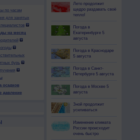
Лето продолжит
щедро раздавать своё
ды по часам
тепло!
дня для занятых
специалистов
Погода в
Екатеринбурге 5
оды на месяц
августа
водителей
погоды
Погода в Краснодаре
вствительных
5 августа
итных бурь
Погода в Санкт-
лучения
Петербурге 5 августа
ы
а осадков
Погода в Москве 5
августа
е давление
Зной продолжит
усиливаться
Ы
Изменение климата
России происходит
очень быстро