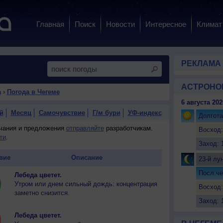
Главная
Поиск
Новости
Интересное
Климат
РЕКЛАМА
АСТРОНО
а
›
Погода в Чегеме
6 августа 202
й
Месяц
Самочувствие
Г/м бури
УФ-индекс
Долгота
ечания и предложения
отправляйте
разработчикам.
Восход:
ти
.
Заход: 
вие
Описание
23-й лу
Посл.че
Лебеда цветет.
Утром или днем сильный дождь: концентрация
Восход:
заметно снизится.
Заход: 
Лебеда цветет.