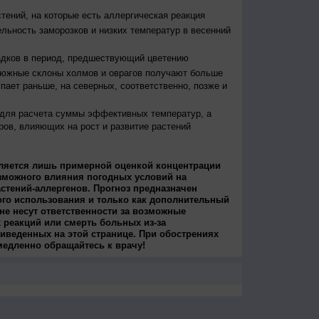
тений, на которые есть аллергическая реакция
льность заморозков и низких температур в весенний
адков в период, предшествующий цветению
 южные склоны холмов и оврагов получают больше
упает раньше, на северных, соответственно, позже и
 для расчета суммы эффективных температур, а
ров, влияющих на рост и развитие растений
ляется лишь примерной оценкой концентрации
зможного влияния погодных условий на
стений-аллергенов. Прогноз предназначен
ого использования и только как дополнительный
не несут ответственности за возможные
 реакций или смерть больных из-за
иведенных на этой странице. При обострениях
медленно обращайтесь к врачу!