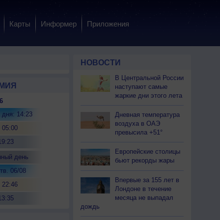
Карты
Информер
Приложения
НОВОСТИ
В Центральной России
МИЯ
наступают самые
жаркие дни этого лета
6
 дня: 14:23
Дневная температура
воздуха в ОАЭ
 05:00
превысила +51°
19:23
Европейские столицы
нный день
бьют рекорды жары
тв. 06/08
Впервые за 155 лет в
 22:46
Лондоне в течение
месяца не выпадал
13:35
дождь