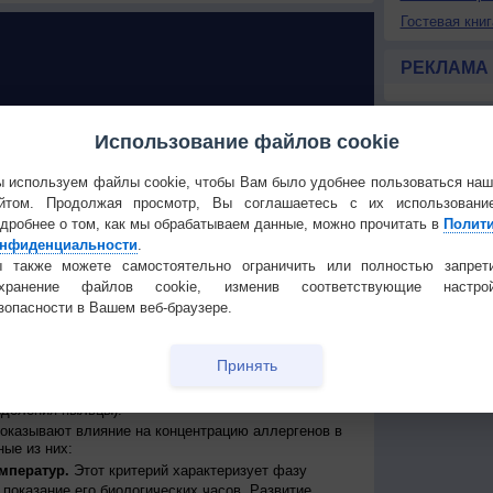
Гостевая книг
РЕКЛАМА
У РАСТЕНИЙ в Дубае
Использование файлов cookie
 поллиноз: возможен ли прогноз?
 используем файлы cookie, чтобы Вам было удобнее пользоваться на
йтом. Продолжая просмотр, Вы соглашаетесь с их использовани
ллиноз - широко распространенное заболевание,
дробнее о том, как мы обрабатываем данные, можно прочитать в
Полит
ной системой человека на пыльцу некоторых видов
нфиденциальности
.
обычно в форме аллергического ринита и
ого кашля или даже астмы.
 также можете самостоятельно ограничить или полностью запрет
о приурочены к цветению определенного вида
охранение файлов cookie, изменив соответствующие настрой
века есть аллергическая реакция. Такие обострения
зопасности в Вашем веб-браузере.
и то же время каждый год, но, из-за влияния
сдвиги сроков начала и конца, а также
роки от 7 до 14 дней из-за изменения климатических
Принять
му для аллергиков очень важна оперативная оценка
ов, а также прогноз интенсивности пыления
ыделения пыльцы).
оказывают влияние на концентрацию аллергенов в
ые из них:
мператур.
Этот критерий характеризует фазу
ы показание его биологических часов. Развитие