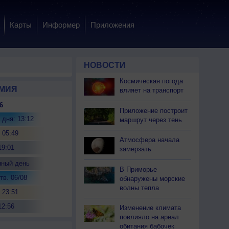
Карты
Информер
Приложения
НОВОСТИ
Космическая погода
МИЯ
влияет на транспорт
6
Приложение построит
 дня: 13:12
маршрут через тень
 05:49
Атмосфера начала
19:01
замерзать
нный день
В Приморье
тв. 06/08
обнаружены морские
волны тепла
 23:51
12:56
Изменение климата
повлияло на ареал
обитания бабочек