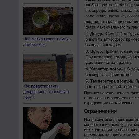
любого растения связно с к
На определенных фазах про
зеленение, цветение, созр
людей, страдающих поллино
фаза максимального пылени
Дождь.
Сильный дождь м
Чай матча может помочь
очистить атмосферу пример
аллергикам
пыльцы в воздухе.
Ветер.
Практически все р
При штилевой погоде конце
усилении ветра - растет.
Характер погоды.
В ясну
пасмурную - снижается.
Температура воздуха.
Пр
Как предотвратить
цветение растений тормозит
депрессию в тоскливую
Прогноз перечисленных факт
пору?
аллергенов и определить ст
страдающих поллинозом.
Ограничения
Используемый в прогнозе м
концентрации пыльцы в атм
исключительно на базе про
определяется приблизительн