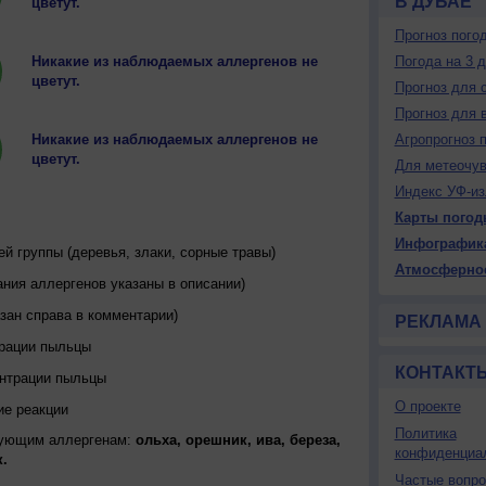
В ДУБАЕ
цветут.
Прогноз пого
Никакие из наблюдаемых аллергенов не
Погода на 3 
цветут.
Прогноз для 
Прогноз для 
Никакие из наблюдаемых аллергенов не
Агропрогноз 
цветут.
Для метеочу
Индекс УФ-из
Карты погод
Инфографик
 группы (деревья, злаки, сорные травы)
Атмосферно
ния аллергенов указаны в описании)
зан справа в комментарии)
РЕКЛАМА
трации пыльцы
КОНТАКТ
ентрации пыльцы
О проекте
ие реакции
Политика
дующим аллергенам:
ольха, орешник, ива, береза,
конфиденциа
.
Частые вопр