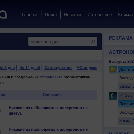
Главная
Поиск
Новости
Интересное
Климат
РЕКЛАМА
АСТРОНО
6 августа 202
На 3 дня
На 14 дней
Самочувствие
УФ-индекс
Долгота
ечания и предложения
отправляйте
разработчикам.
Восход:
ти
.
Заход: 
вие
Описание
24-й лу
Посл.че
Никакие из наблюдаемых аллергенов не
Восход:
цветут.
Заход: 
Никакие из наблюдаемых аллергенов не