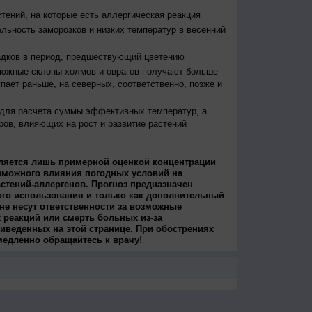
тений, на которые есть аллергическая реакция
льность заморозков и низких температур в весенний
адков в период, предшествующий цветению
 южные склоны холмов и оврагов получают больше
упает раньше, на северных, соответственно, позже и
 для расчета суммы эффективных температур, а
ров, влияющих на рост и развитие растений
ляется лишь примерной оценкой концентрации
зможного влияния погодных условий на
стений-аллергенов. Прогноз предназначен
ого использования и только как дополнительный
не несут ответственности за возможные
 реакций или смерть больных из-за
иведенных на этой странице. При обострениях
медленно обращайтесь к врачу!