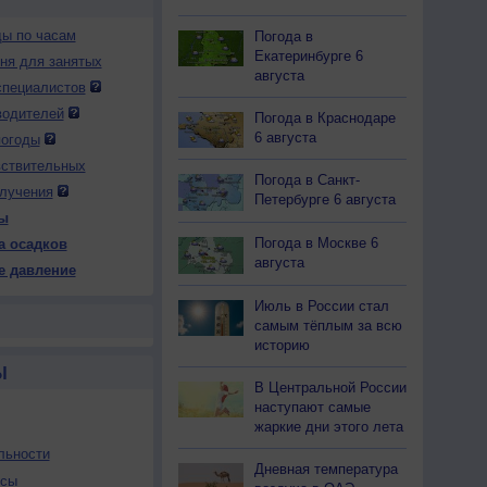
ды по часам
Погода в
Екатеринбурге 6
дня для занятых
августа
специалистов
водителей
Погода в Краснодаре
6 августа
погоды
вствительных
Погода в Санкт-
лучения
Петербурге 6 августа
ы
Погода в Москве 6
а осадков
августа
е давление
Июль в России стал
самым тёплым за всю
историю
Ы
В Центральной России
наступают самые
жаркие дни этого лета
льности
Дневная температура
осы