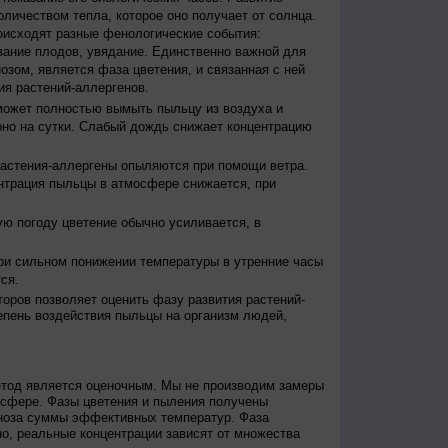
оличеством тепла, которое оно получает от солнца.
исходят разные фенологические события:
евание плодов, увядание. Единственно важной для
зом, является фаза цветения, и связанная с ней
я растений-аллергенов.
ожет полностью вымыть пыльцу из воздуха и
но на сутки. Слабый дождь снижает концентрацию
астения-аллергены опыляются при помощи ветра.
нтрация пыльцы в атмосфере снижается, при
ю погоду цветение обычно усиливается, в
и сильном понижении температуры в утренние часы
ся.
оров позволяет оценить фазу развития растений-
епень воздействия пыльцы на организм людей,
етод является оценочным. Мы не производим замеры
осфере. Фазы цветения и пыления получены
гноза суммы эффективных температур. Фаза
о, реальные концентрации зависят от множества