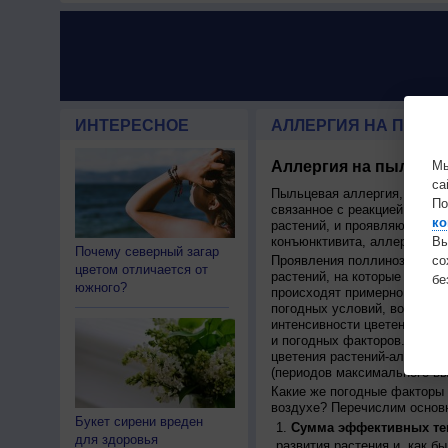
ИНТЕРЕСНОЕ
АЛЛЕРГИЯ НА ПЫЛЬЦ
Аллергия на пыльцу,
Мы
са
Пыльцевая аллергия, или по
По
связанное с реакцией иммун
ко
растений, и проявляющаяся 
конъюнктивита, аллергическ
Вы
Почему северный загар
Проявления поллиноза строг
с
цветом отличается от
растений, на которые у чело
бе
южного?
происходят примерно в одно 
погодных условий, возможно 
интенсивности цветения на с
и погодных факторов. Поэто
цветения растений-аллерген
(периодов максимального в
Какие же погодные факторы 
воздухе? Перечислим основн
Букет сирени вреден
Сумма эффективных те
для здоровья
развития растения и, как б