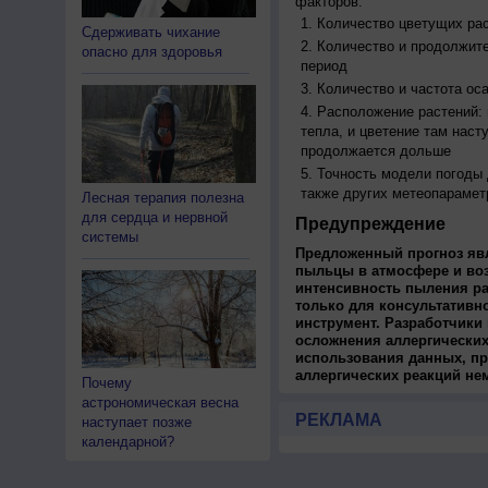
факторов:
Количество цветущих рас
Сдерживать чихание
Количество и продолжите
опасно для здоровья
период
Количество и частота ос
Расположение растений:
тепла, и цветение там наст
продолжается дольше
Точность модели погоды
также других метеопарамет
Лесная терапия полезна
для сердца и нервной
Предупреждение
системы
Предложенный прогноз яв
пыльцы в атмосфере и во
интенсивность пыления ра
только для консультативн
инструмент. Разработчики 
осложнения аллергических
использования данных, пр
аллергических реакций не
Почему
астрономическая весна
РЕКЛАМА
наступает позже
календарной?