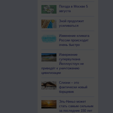
Погода в Москве 5
августа
Зной продолжит
усиливаться
Изменение климата
России происходит
очень быстро
Извержение
супервулкана
Йеллоустоун не
приведёт к уничтожению
цивилизации
Слизни – это
фактически новый
борщевик
Эль-Ниньо может
стать самым сильным
за последние 150 лет