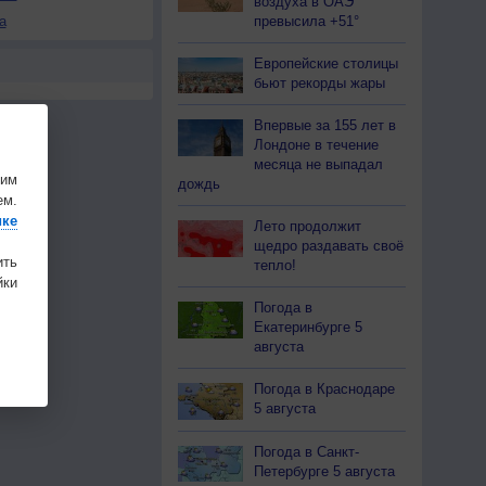
воздуха в ОАЭ
превысила +51°
а
Европейские столицы
бьют рекорды жары
Впервые за 155 лет в
Лондоне в течение
месяца не выпадал
шим
дождь
ем.
ике
Лето продолжит
щедро раздавать своё
ить
тепло!
ки
Погода в
Екатеринбурге 5
августа
Погода в Краснодаре
5 августа
Погода в Санкт-
Петербурге 5 августа