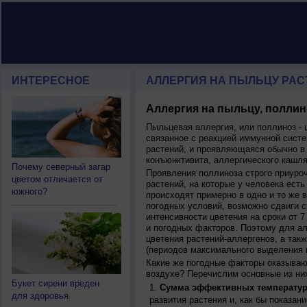
ИНТЕРЕСНОЕ
АЛЛЕРГИЯ НА ПЫЛЬЦУ РАСТ
Аллергия на пыльцу, поллин
Пыльцевая аллергия, или поллиноз - 
связанное с реакцией иммунной систе
растений, и проявляющаяся обычно в
конъюнктивита, аллергического кашля
Почему северный загар
Проявления поллиноза строго приуро
цветом отличается от
растений, на которые у человека есть
южного?
происходят примерно в одно и то же в
погодных условий, возможно сдвиги ср
интенсивности цветения на сроки от 7
и погодных факторов. Поэтому для ал
цветения растений-аллергенов, а так
(периодов максимального выделения 
Какие же погодные факторы оказываю
воздухе? Перечислим основные из ни
Букет сирени вреден
Сумма эффективных температур
для здоровья
развития растения и, как бы показан