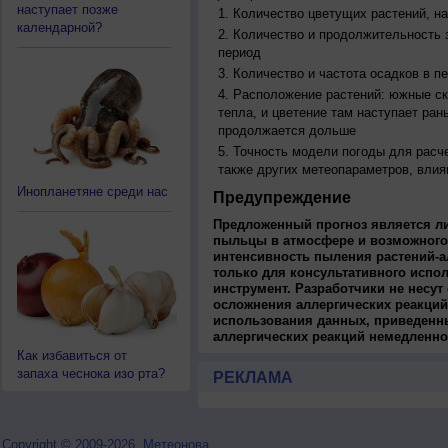
наступает позже
Количество цветущих растений, на
календарной?
Количество и продолжительность з
период
Количество и частота осадков в 
Расположение растений: южные ск
тепла, и цветение там наступает ран
продолжается дольше
Точность модели погоды для расч
также других метеопараметров, влия
Инопланетяне среди нас
Предупреждение
Предложенный прогноз является л
пыльцы в атмосфере и возможного
интенсивность пыления растений-а
только для консультативного испо
инструмент. Разработчики не несут
осложнения аллергических реакций
использования данных, приведенны
аллергических реакций немедленно
Как избавиться от
запаха чеснока изо рта?
РЕКЛАМА
Copyright © 2009-2026, Метеонова