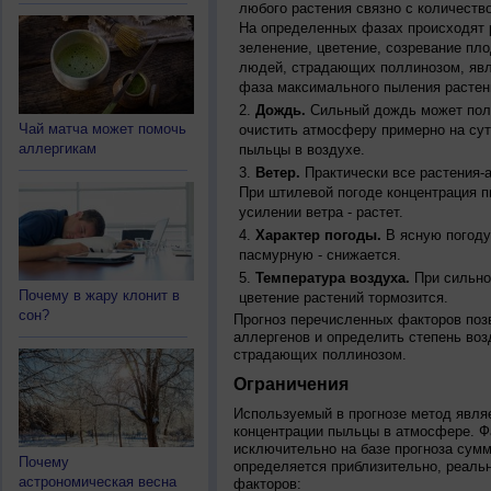
любого растения связно с количество
На определенных фазах происходят 
зеленение, цветение, созревание пл
людей, страдающих поллинозом, явля
фаза максимального пыления растен
Дождь.
Сильный дождь может полн
Чай матча может помочь
очистить атмосферу примерно на су
аллергикам
пыльцы в воздухе.
Ветер.
Практически все растения-
При штилевой погоде концентрация 
усилении ветра - растет.
Характер погоды.
В ясную погоду
пасмурную - снижается.
Температура воздуха.
При сильно
Почему в жару клонит в
цветение растений тормозится.
сон?
Прогноз перечисленных факторов позв
аллергенов и определить степень воз
страдающих поллинозом.
Ограничения
Используемый в прогнозе метод явля
концентрации пыльцы в атмосфере. Ф
исключительно на базе прогноза сум
Почему
определяется приблизительно, реальн
астрономическая весна
факторов: