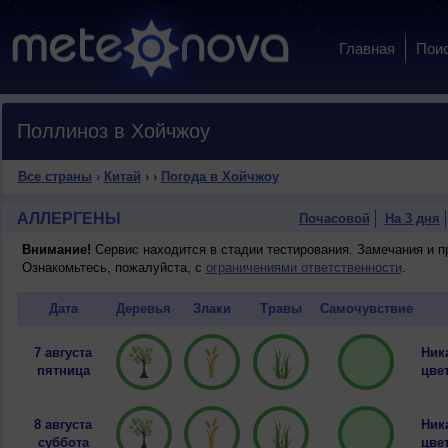
Главная
Пои
Поллиноз в Хойчжоу
Все страны
›
Китай
›
›
Погода в Хойчжоу
АЛЛЕРГЕНЫ
Почасовой
На 3 дня
Внимание!
Сервис находится в стадии тестирования. Замечания и 
Ознакомьтесь, пожалуйста, с
ограничениями ответственности
.
Дата
Деревья
Злаки
Травы
Самочувствие
7 августа
Ник
пятница
цвет
8 августа
Ник
суббота
цвет