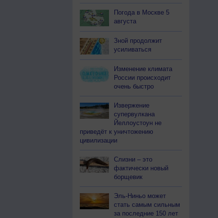
Погода в Москве 5
августа
Зной продолжит
усиливаться
Изменение климата
России происходит
очень быстро
Извержение
супервулкана
Йеллоустоун не
приведёт к уничтожению
цивилизации
Слизни – это
фактически новый
борщевик
Эль-Ниньо может
стать самым сильным
за последние 150 лет