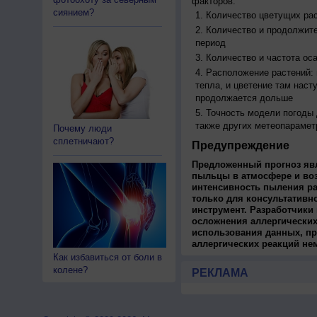
факторов:
сиянием?
Количество цветущих рас
Количество и продолжите
период
Количество и частота ос
Расположение растений:
тепла, и цветение там наст
продолжается дольше
Точность модели погоды
также других метеопарамет
Почему люди
сплетничают?
Предупреждение
Предложенный прогноз яв
пыльцы в атмосфере и во
интенсивность пыления ра
только для консультативн
инструмент. Разработчики 
осложнения аллергических
использования данных, пр
аллергических реакций не
Как избавиться от боли в
колене?
РЕКЛАМА