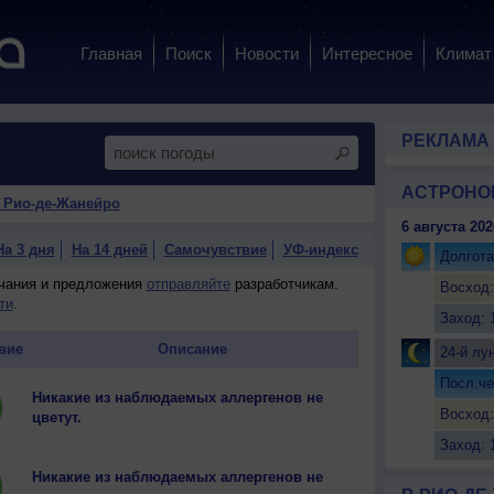
Главная
Поиск
Новости
Интересное
Климат
РЕКЛАМА
АСТРОНО
 Рио-де-Жанейро
6 августа 202
На 3 дня
На 14 дней
Самочувствие
УФ-индекс
Долгота
ечания и предложения
отправляйте
разработчикам.
Восход:
ти
.
Заход: 
вие
Описание
24-й лу
Посл.че
Никакие из наблюдаемых аллергенов не
Восход:
цветут.
Заход: 
Никакие из наблюдаемых аллергенов не