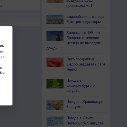
воздуха в ОАЭ
превысила +51°
а
Европейские столицы
бьют рекорды жары
Впервые за 155 лет в
Лондоне в течение
месяца не выпадал
шим
дождь
ем.
ике
Лето продолжит
щедро раздавать своё
ить
тепло!
ки
Погода в
Екатеринбурге 5
августа
Погода в Краснодаре
5 августа
Погода в Санкт-
Петербурге 5 августа