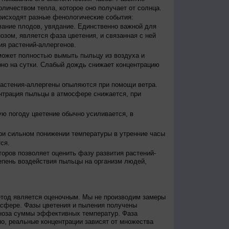
оличеством тепла, которое оно получает от солнца.
исходят разные фенологические события:
евание плодов, увядание. Единственно важной для
зом, является фаза цветения, и связанная с ней
я растений-аллергенов.
ожет полностью вымыть пыльцу из воздуха и
но на сутки. Слабый дождь снижает концентрацию
астения-аллергены опыляются при помощи ветра.
нтрация пыльцы в атмосфере снижается, при
ю погоду цветение обычно усиливается, в
и сильном понижении температуры в утренние часы
ся.
оров позволяет оценить фазу развития растений-
епень воздействия пыльцы на организм людей,
етод является оценочным. Мы не производим замеры
осфере. Фазы цветения и пыления получены
гноза суммы эффективных температур. Фаза
о, реальные концентрации зависят от множества