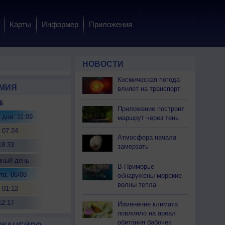
Карты
Информер
Приложения
НОВОСТИ
Космическая погода
МИЯ
влияет на транспорт
6
Приложение построит
 дня: 11:09
маршрут через тень
 07:24
Атмосфера начала
18:33
замерзать
нный день
В Приморье
тв. 06/08
обнаружены морские
волны тепла
 01:12
12:17
Изменение климата
повлияло на ареал
обитания бабочек