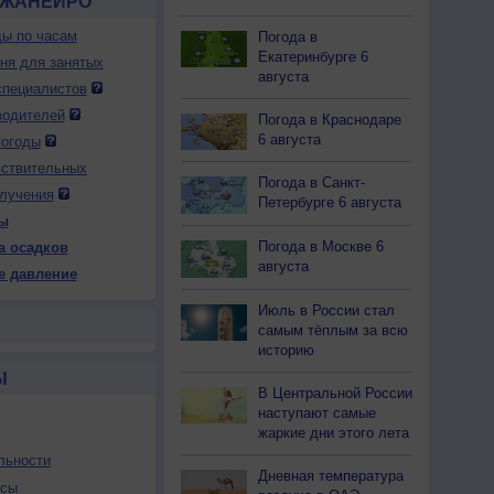
-ЖАНЕЙРО
ды по часам
Погода в
Екатеринбурге 6
дня для занятых
августа
специалистов
водителей
Погода в Краснодаре
6 августа
погоды
вствительных
Погода в Санкт-
лучения
Петербурге 6 августа
ы
Погода в Москве 6
а осадков
августа
е давление
Июль в России стал
самым тёплым за всю
историю
Ы
В Центральной России
наступают самые
жаркие дни этого лета
льности
Дневная температура
осы