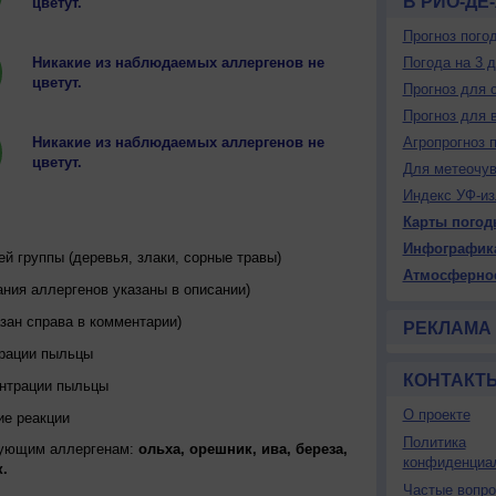
В РИО-ДЕ
цветут.
Прогноз пого
Никакие из наблюдаемых аллергенов не
Погода на 3 
цветут.
Прогноз для 
Прогноз для 
Никакие из наблюдаемых аллергенов не
Агропрогноз 
цветут.
Для метеочу
Индекс УФ-из
Карты погод
Инфографик
 группы (деревья, злаки, сорные травы)
Атмосферно
ния аллергенов указаны в описании)
зан справа в комментарии)
РЕКЛАМА
трации пыльцы
КОНТАКТ
ентрации пыльцы
О проекте
ие реакции
Политика
дующим аллергенам:
ольха, орешник, ива, береза,
конфиденциа
.
Частые вопр