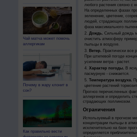
любого растения связно с к
На определенных фазах про
зеленение, цветение, созр
людей, страдающих поллино
фаза максимального пылени
Дождь.
Сильный дождь м
Чай матча может помочь
очистить атмосферу пример
аллергикам
пыльцы в воздухе.
Ветер.
Практически все р
При штилевой погоде конце
усилении ветра - растет.
Характер погоды.
В ясну
пасмурную - снижается.
Температура воздуха.
Пр
Почему в жару клонит в
цветение растений тормозит
сон?
Прогноз перечисленных факт
аллергенов и определить ст
страдающих поллинозом.
Ограничения
Используемый в прогнозе м
концентрации пыльцы в атм
исключительно на базе про
Как правильно вести
определяется приблизительн
фотоохоту за северным