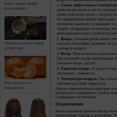
Букет сирени вреден
Сумма эффективных температур
для здоровья
развития растения и, как бы показан
любого растения связно с количество
На определенных фазах происходят 
зеленение, цветение, созревание пл
людей, страдающих поллинозом, явля
фаза максимального пыления растен
Дождь.
Сильный дождь может полн
Чай матча может помочь
очистить атмосферу примерно на су
аллергикам
пыльцы в воздухе.
Ветер.
Практически все растения-
При штилевой погоде концентрация 
усилении ветра - растет.
Характер погоды.
В ясную погоду
пасмурную - снижается.
Температура воздуха.
При сильно
Кому нельзя есть
цветение растений тормозится.
мандарины?
Прогноз перечисленных факторов позв
аллергенов и определить степень воз
страдающих поллинозом.
Ограничения
Используемый в прогнозе метод явля
концентрации пыльцы в атмосфере. Ф