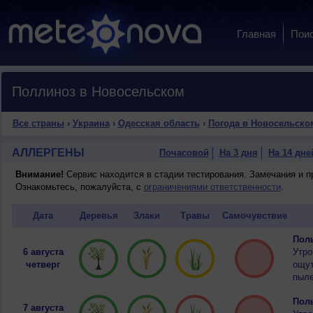
Главная
Пои
Поллиноз в Новосельском
Все страны
›
Украина
›
Одесская область
›
Погода в Новосельско
АЛЛЕРГЕНЫ
Почасовой
На 3 дня
На 14 дне
Внимание!
Сервис находится в стадии тестирования. Замечания и 
Ознакомьтесь, пожалуйста, с
ограничениями ответственности
.
Дата
Деревья
Злаки
Травы
Самочувствие
Полы
6 августа
Утро
четверг
ощут
пыле
Полы
7 августа