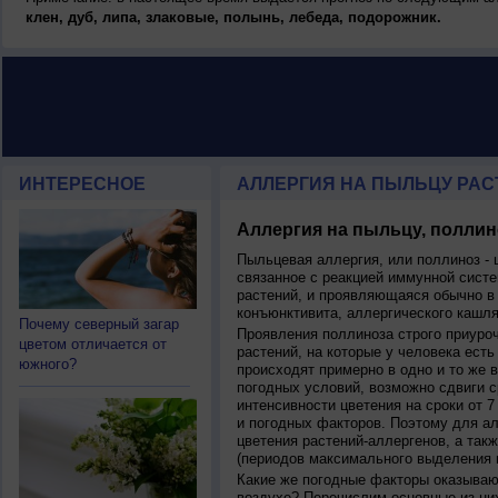
клен, дуб, липа, злаковые, полынь, лебеда, подорожник.
ИНТЕРЕСНОЕ
АЛЛЕРГИЯ НА ПЫЛЬЦУ РАСТ
Аллергия на пыльцу, поллин
Пыльцевая аллергия, или поллиноз - 
связанное с реакцией иммунной систе
растений, и проявляющаяся обычно в
конъюнктивита, аллергического кашля
Почему северный загар
Проявления поллиноза строго приуро
цветом отличается от
растений, на которые у человека есть
южного?
происходят примерно в одно и то же в
погодных условий, возможно сдвиги ср
интенсивности цветения на сроки от 7
и погодных факторов. Поэтому для ал
цветения растений-аллергенов, а так
(периодов максимального выделения 
Какие же погодные факторы оказываю
воздухе? Перечислим основные из ни