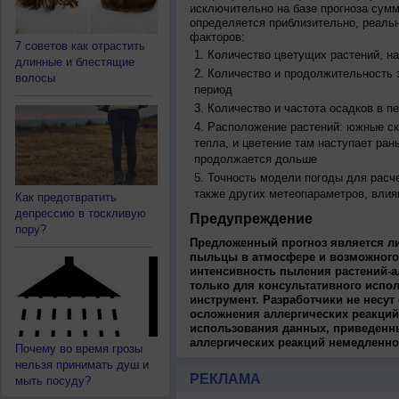
исключительно на базе прогноза сум
определяется приблизительно, реальн
факторов:
7 советов как отрастить
Количество цветущих растений, на
длинные и блестящие
Количество и продолжительность з
волосы
период
Количество и частота осадков в 
Расположение растений: южные ск
тепла, и цветение там наступает ран
продолжается дольше
Точность модели погоды для расч
также других метеопараметров, влия
Как предотвратить
депрессию в тоскливую
Предупреждение
пору?
Предложенный прогноз является л
пыльцы в атмосфере и возможного
интенсивность пыления растений-а
только для консультативного испо
инструмент. Разработчики не несут
осложнения аллергических реакций
использования данных, приведенны
аллергических реакций немедленно
Почему во время грозы
нельзя принимать душ и
РЕКЛАМА
мыть посуду?