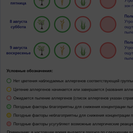
Утро
пятница
зон 
Полы
8 августа
Утро
суббота
ощут
пыле
Полы
9 августа
Утро
воскресенье
ощут
пыле
Условные обозначения:
Нет цветения наблюдаемых аллергенов соответствующей группы 
Цетение аллергенов начинается или завершается (названия алле
Ожидается пыление аллергенов (список аллергенов указан справ
Погодные факторы благоприятны для снижения концентрации пы
Погодные факторы неблагоприятны для снижения концентрации 
Погодные факторы усугубляют возможные аллергические реакци
Примечание: в настоящее время выдается прогноз по следующим а