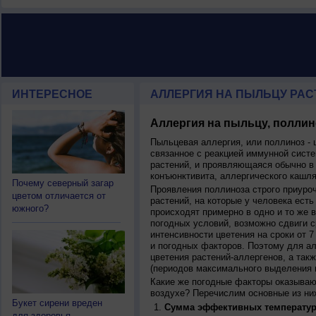
ИНТЕРЕСНОЕ
АЛЛЕРГИЯ НА ПЫЛЬЦУ РАСТ
Аллергия на пыльцу, поллин
Пыльцевая аллергия, или поллиноз - 
связанное с реакцией иммунной систе
растений, и проявляющаяся обычно в
конъюнктивита, аллергического кашля
Почему северный загар
Проявления поллиноза строго приуро
цветом отличается от
растений, на которые у человека есть
южного?
происходят примерно в одно и то же в
погодных условий, возможно сдвиги ср
интенсивности цветения на сроки от 7
и погодных факторов. Поэтому для ал
цветения растений-аллергенов, а так
(периодов максимального выделения 
Какие же погодные факторы оказываю
воздухе? Перечислим основные из ни
Букет сирени вреден
Сумма эффективных температур
для здоровья