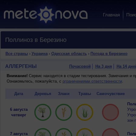
Главная
Пои
Поллиноз в Березино
Все страны
›
Украина
›
Одесская область
›
Погода в Березино
АЛЛЕРГЕНЫ
Почасовой
На 3 дня
На 14 дне
Внимание!
Сервис находится в стадии тестирования. Замечания и 
Ознакомьтесь, пожалуйста, с
ограничениями ответственности
.
Дата
Деревья
Злаки
Травы
Самочувствие
Полы
6 августа
Утро
четверг
Утро
зон 
7 августа
Полы