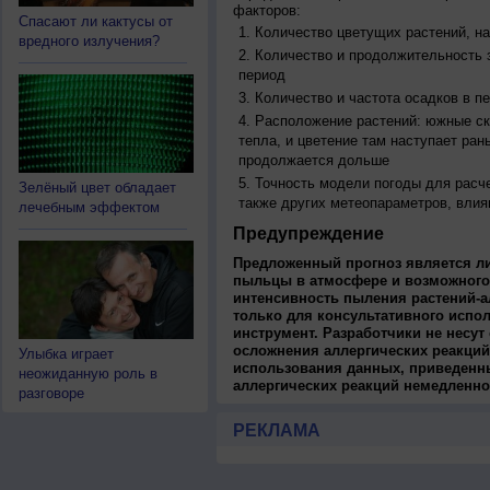
факторов:
Спасают ли кактусы от
Количество цветущих растений, на
вредного излучения?
Количество и продолжительность з
период
Количество и частота осадков в 
Расположение растений: южные ск
тепла, и цветение там наступает ран
продолжается дольше
Точность модели погоды для расч
Зелёный цвет обладает
также других метеопараметров, влия
лечебным эффектом
Предупреждение
Предложенный прогноз является л
пыльцы в атмосфере и возможного
интенсивность пыления растений-а
только для консультативного испо
инструмент. Разработчики не несут
осложнения аллергических реакций
Улыбка играет
использования данных, приведенны
неожиданную роль в
аллергических реакций немедленно
разговоре
РЕКЛАМА