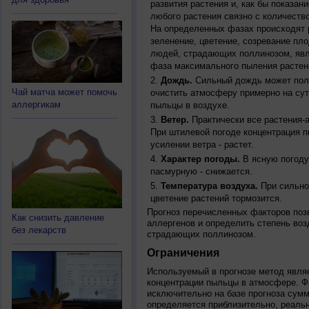
развития растения и, как бы показан
любого растения связно с количество
На определенных фазах происходят 
зеленение, цветение, созревание пл
людей, страдающих поллинозом, явля
фаза максимального пыления растен
Дождь.
Сильный дождь может полн
Чай матча может помочь
очистить атмосферу примерно на су
аллергикам
пыльцы в воздухе.
Ветер.
Практически все растения-
При штилевой погоде концентрация 
усилении ветра - растет.
Характер погоды.
В ясную погоду
пасмурную - снижается.
Температура воздуха.
При сильно
цветение растений тормозится.
Прогноз перечисленных факторов позв
Как снизить давление
аллергенов и определить степень воз
без лекарств
страдающих поллинозом.
Ограничения
Используемый в прогнозе метод явля
концентрации пыльцы в атмосфере. Ф
исключительно на базе прогноза сум
определяется приблизительно, реальн