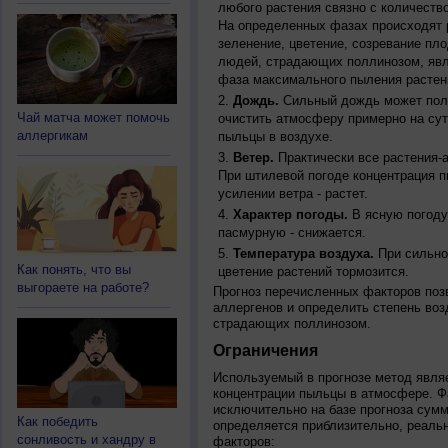
любого растения связно с количество
На определенных фазах происходят 
зеленение, цветение, созревание пл
людей, страдающих поллинозом, явля
фаза максимального пыления растен
Дождь.
Сильный дождь может полн
Чай матча может помочь
очистить атмосферу примерно на су
аллергикам
пыльцы в воздухе.
Ветер.
Практически все растения-
При штилевой погоде концентрация 
усилении ветра - растет.
Характер погоды.
В ясную погоду
пасмурную - снижается.
Температура воздуха.
При сильно
Как понять, что вы
цветение растений тормозится.
выгораете на работе?
Прогноз перечисленных факторов позв
аллергенов и определить степень воз
страдающих поллинозом.
Ограничения
Используемый в прогнозе метод явля
концентрации пыльцы в атмосфере. Ф
исключительно на базе прогноза сум
Как победить
определяется приблизительно, реальн
сонливость и хандру в
факторов: