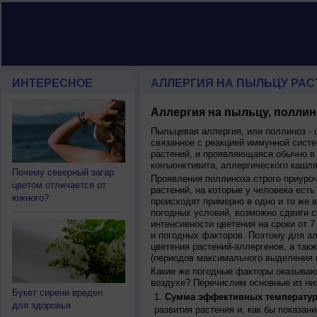
ИНТЕРЕСНОЕ
АЛЛЕРГИЯ НА ПЫЛЬЦУ РАСТ
Аллергия на пыльцу, поллин
Пыльцевая аллергия, или поллиноз - 
связанное с реакцией иммунной систе
растений, и проявляющаяся обычно в
конъюнктивита, аллергического кашля
Почему северный загар
Проявления поллиноза строго приуро
цветом отличается от
растений, на которые у человека есть
южного?
происходят примерно в одно и то же в
погодных условий, возможно сдвиги ср
интенсивности цветения на сроки от 7
и погодных факторов. Поэтому для ал
цветения растений-аллергенов, а так
(периодов максимального выделения 
Какие же погодные факторы оказываю
воздухе? Перечислим основные из ни
Букет сирени вреден
Сумма эффективных температур
для здоровья
развития растения и, как бы показан