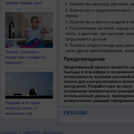
зимние хмурые дни?
Количество цветущих растений, на
Количество и продолжительность з
период
Количество и частота осадков в 
Расположение растений: южные ск
тепла, и цветение там наступает ран
продолжается дольше
Точность модели погоды для расч
также других метеопараметров, влия
Почему похмелье с
возрастом становится
Предупреждение
тяжелее?
Предложенный прогноз является л
пыльцы в атмосфере и возможного
интенсивность пыления растений-а
только для консультативного испо
инструмент. Разработчики не несут
осложнения аллергических реакций
использования данных, приведенны
аллергических реакций немедленно
Первому в истории
поцелую около 17
РЕКЛАМА
миллионов лет
Copyright © 2009-2026, Метеонова