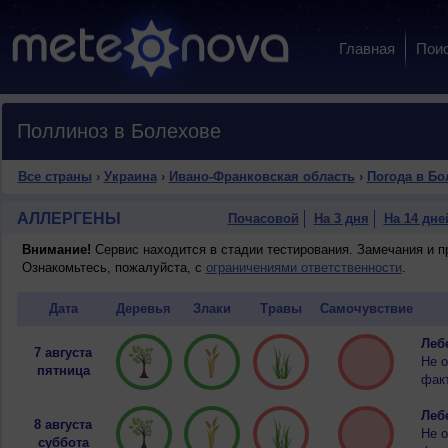
Главная
Пои
Поллиноз в Болехове
Все страны
›
Украина
›
Ивано-Франковская область
›
Погода в Бо
АЛЛЕРГЕНЫ
Почасовой
На 3 дня
На 14 дне
Внимание!
Сервис находится в стадии тестирования. Замечания и 
Ознакомьтесь, пожалуйста, с
ограничениями ответственности
.
Дата
Деревья
Злаки
Травы
Самочувствие
Лебе
7 августа
Не о
пятница
факт
Лебе
8 августа
Не о
суббота