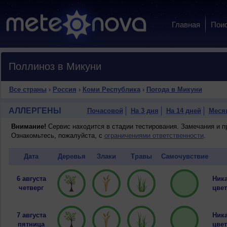
Главная
Пои
Поллиноз в Микуни
Все страны
›
Россия
›
Коми Республика
›
Погода в Микуни
АЛЛЕРГЕНЫ
Почасовой
На 3 дня
На 14 дней
Меся
Внимание!
Сервис находится в стадии тестирования. Замечания и 
Ознакомьтесь, пожалуйста, с
ограничениями ответственности
.
Дата
Деревья
Злаки
Травы
Самочувствие
6 августа
Ника
четверг
цвет
7 августа
Ника
пятница
цвет