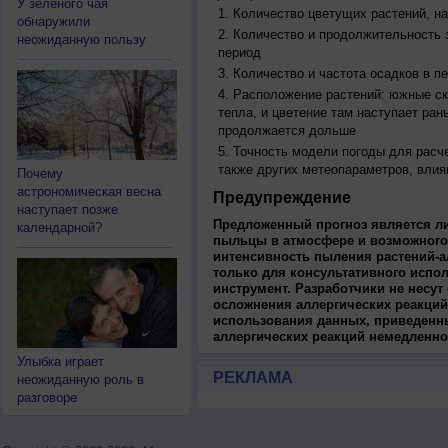
У зелёного чая
Количество цветущих растений, на
обнаружили
Количество и продолжительность з
неожиданную пользу
период
Количество и частота осадков в 
Расположение растений: южные ск
тепла, и цветение там наступает ран
продолжается дольше
Точность модели погоды для расч
также других метеопараметров, влия
Почему
астрономическая весна
Предупреждение
наступает позже
Предложенный прогноз является л
календарной?
пыльцы в атмосфере и возможного
интенсивность пыления растений-а
только для консультативного испо
инструмент. Разработчики не несут
осложнения аллергических реакций
использования данных, приведенны
аллергических реакций немедленно
Улыбка играет
РЕКЛАМА
неожиданную роль в
разговоре