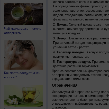
любого растения связно с количество
На определенных фазах происходят 
зеленение, цветение, созревание пл
людей, страдающих поллинозом, явля
фаза максимального пыления растен
Дождь.
Сильный дождь может полн
Чай матча может помочь
очистить атмосферу примерно на су
аллергикам
пыльцы в воздухе.
Ветер.
Практически все растения-
При штилевой погоде концентрация 
усилении ветра - растет.
Характер погоды.
В ясную погоду
пасмурную - снижается.
Температура воздуха.
При сильно
цветение растений тормозится.
Прогноз перечисленных факторов позв
Как часто следует мыть
аллергенов и определить степень воз
волосы?
страдающих поллинозом.
Ограничения
Используемый в прогнозе метод явля
концентрации пыльцы в атмосфере. Ф
исключительно на базе прогноза сум
определяется приблизительно, реальн
факторов: