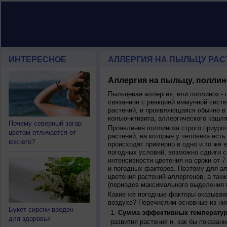
ИНТЕРЕСНОЕ
АЛЛЕРГИЯ НА ПЫЛЬЦУ РАСТ
Аллергия на пыльцу, поллин
Пыльцевая аллергия, или поллиноз - 
связанное с реакцией иммунной систе
растений, и проявляющаяся обычно в
конъюнктивита, аллергического кашля
Почему северный загар
Проявления поллиноза строго приуро
цветом отличается от
растений, на которые у человека есть
южного?
происходят примерно в одно и то же в
погодных условий, возможно сдвиги ср
интенсивности цветения на сроки от 7
и погодных факторов. Поэтому для ал
цветения растений-аллергенов, а так
(периодов максимального выделения 
Какие же погодные факторы оказываю
воздухе? Перечислим основные из ни
Букет сирени вреден
Сумма эффективных температур
для здоровья
развития растения и, как бы показан