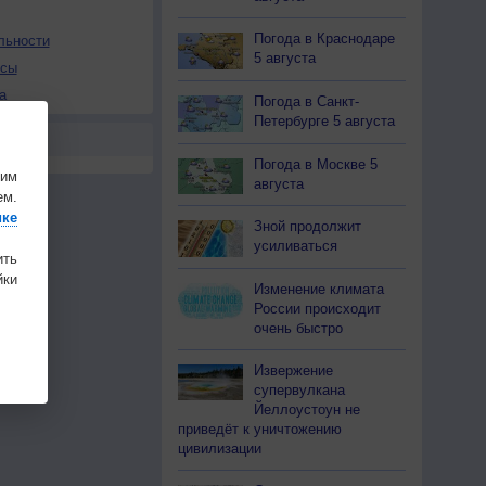
Погода в Краснодаре
льности
5 августа
осы
а
Погода в Санкт-
Петербурге 5 августа
Погода в Москве 5
шим
августа
ем.
ике
Зной продолжит
усиливаться
ить
ки
Изменение климата
России происходит
очень быстро
Извержение
супервулкана
Йеллоустоун не
приведёт к уничтожению
цивилизации