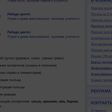
В ФОКИН
Утром ясно: пыление немного усилится.
Прогноз пого
Лебеда цветет.
Погода на 3 
Утром и днем маллоблачно: пыление усилится.
Прогноз для 
Прогноз пог
Лебеда цветет.
Прогноз для 
Утром и днем маллоблачно: пыление усилится.
Агропрогноз 
Для метеочу
Прогноз магн
Индекс УФ-из
 группы (деревья, злаки, сорные травы)
Карты погод
ния аллергенов указаны в описании)
Инфографик
зан справа в комментарии)
Атмосферно
трации пыльцы
Климат регио
ентрации пыльцы
РЕКЛАМА
ие реакции
дующим аллергенам:
ольха, орешник, ива, береза,
КОНТАКТ
.
О проекте