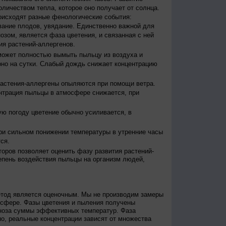
оличеством тепла, которое оно получает от солнца.
исходят разные фенологические события:
евание плодов, увядание. Единственно важной для
зом, является фаза цветения, и связанная с ней
я растений-аллергенов.
ожет полностью вымыть пыльцу из воздуха и
но на сутки. Слабый дождь снижает концентрацию
астения-аллергены опыляются при помощи ветра.
нтрация пыльцы в атмосфере снижается, при
ю погоду цветение обычно усиливается, в
и сильном понижении температуры в утренние часы
ся.
оров позволяет оценить фазу развития растений-
епень воздействия пыльцы на организм людей,
етод является оценочным. Мы не производим замеры
осфере. Фазы цветения и пыления получены
гноза суммы эффективных температур. Фаза
о, реальные концентрации зависят от множества