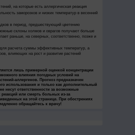
тений, на которые есть аллергическая реакция
льность заморозков и низких температур в весенний
адков в период, предшествующий цветению
 южные склоны холмов и оврагов получают больше
упает раньше, на северных, соответственно, позже и
 для расчета суммы эффективных температур, а
ров, влияющих на рост и развитие растений
ляется лишь примерной оценкой концентрации
зможного влияния погодных условий на
стений-аллергенов. Прогноз предназначен
ого использования и только как дополнительный
не несут ответственности за возможные
 реакций или смерть больных из-за
иведенных на этой странице. При обострениях
медленно обращайтесь к врачу!