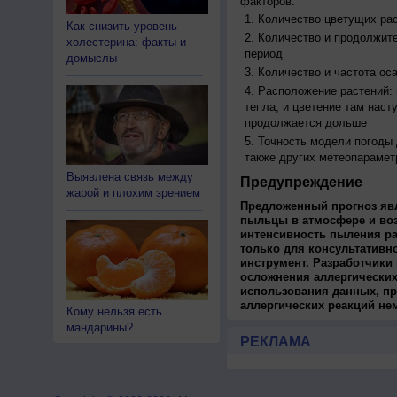
факторов:
Количество цветущих рас
Как снизить уровень
Количество и продолжите
холестерина: факты и
период
домыслы
Количество и частота ос
Расположение растений:
тепла, и цветение там наст
продолжается дольше
Точность модели погоды
также других метеопарамет
Выявлена связь между
Предупреждение
жарой и плохим зрением
Предложенный прогноз яв
пыльцы в атмосфере и во
интенсивность пыления ра
только для консультативн
инструмент. Разработчики 
осложнения аллергических
использования данных, пр
аллергических реакций не
Кому нельзя есть
мандарины?
РЕКЛАМА