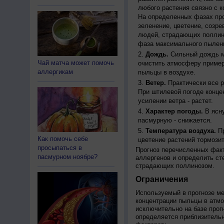
любого растения связно с к
На определенных фазах про
зеленение, цветение, созр
людей, страдающих поллино
фаза максимального пылени
Дождь.
Сильный дождь м
Чай матча может помочь
очистить атмосферу пример
аллергикам
пыльцы в воздухе.
Ветер.
Практически все р
При штилевой погоде конце
усилении ветра - растет.
Характер погоды.
В ясну
пасмурную - снижается.
Температура воздуха.
Пр
Как помочь себе
цветение растений тормозит
просыпаться в
Прогноз перечисленных факт
пасмурном ноябре?
аллергенов и определить ст
страдающих поллинозом.
Ограничения
Используемый в прогнозе м
концентрации пыльцы в атм
исключительно на базе про
определяется приблизительн