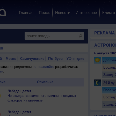
Главная
Поиск
Новости
Интересное
Климат
РЕКЛАМА
АСТРОНО
но
6 августа 202
й
Месяц
Самочувствие
Г/м бури
УФ-индекс
Долгота
ечания и предложения
отправляйте
разработчикам.
Восход:
ти
.
Заход: 
вие
Описание
24-й лу
Посл.че
Лебеда цветет.
Не ожидается заметного влияния погодных
Восход:
факторов на цветение.
Заход: 
Лебеда цветет.