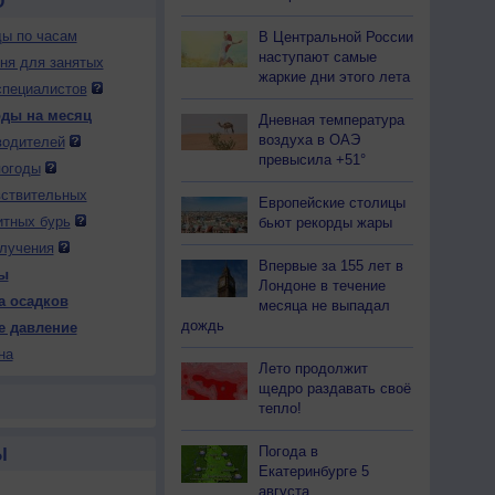
О
ды по часам
В Центральной России
наступают самые
дня для занятых
жаркие дни этого лета
специалистов
оды на месяц
Дневная температура
воздуха в ОАЭ
водителей
превысила +51°
погоды
вствительных
Европейские столицы
итных бурь
бьют рекорды жары
лучения
Впервые за 155 лет в
ы
Лондоне в течение
а осадков
месяца не выпадал
дождь
е давление
на
Лето продолжит
щедро раздавать своё
тепло!
Погода в
Ы
Екатеринбурге 5
августа