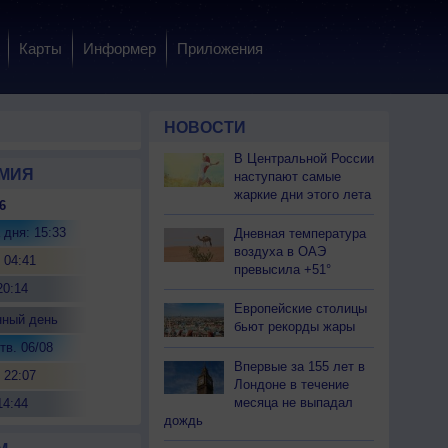
Карты
Информер
Приложения
НОВОСТИ
В Центральной России
МИЯ
наступают самые
жаркие дни этого лета
6
 дня: 15:33
Дневная температура
воздуха в ОАЭ
 04:41
превысила +51°
20:14
Европейские столицы
нный день
бьют рекорды жары
тв. 06/08
Впервые за 155 лет в
 22:07
Лондоне в течение
месяца не выпадал
14:44
дождь