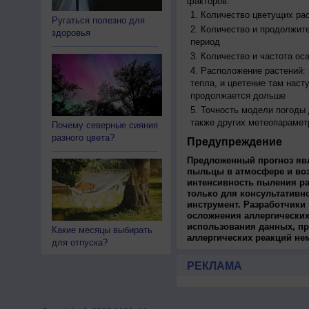
факторов:
Количество цветущих рас
Ругаться полезно для
Количество и продолжите
здоровья
период
Количество и частота ос
Расположение растений:
тепла, и цветение там наст
продолжается дольше
Точность модели погоды
также других метеопарамет
Почему северные сияния
разного цвета?
Предупреждение
Предложенный прогноз яв
пыльцы в атмосфере и во
интенсивность пыления ра
только для консультативн
инструмент. Разработчики 
осложнения аллергических
использования данных, пр
Какие месяцы выбирать
аллергических реакций не
для отпуска?
РЕКЛАМА