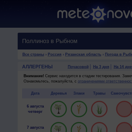
Поллиноз в Рыбном
Все страны
›
Россия
›
Рязанская область
›
Погода в Рыб
АЛЛЕРГЕНЫ
Почасовой
На 3 дня
На 14 дне
Внимание!
Сервис находится в стадии тестирования. Зам
Ознакомьтесь, пожалуйста, с
ограничениями ответственнос
Дата
Деревья
Злаки
Травы
Самочувст
6 августа
четверг
7 августа