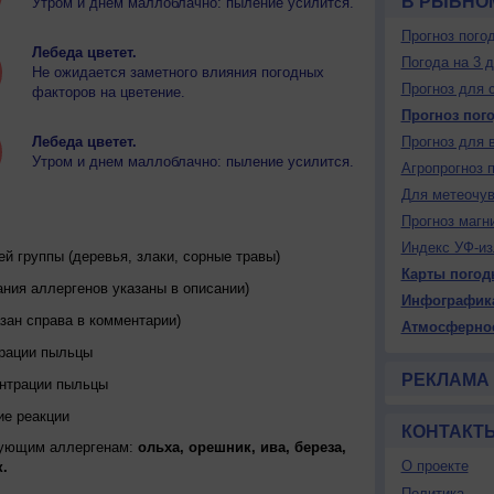
В РЫБНО
Утром и днем маллоблачно: пыление усилится.
Прогноз пого
Лебеда цветет.
Погода на 3 
Не ожидается заметного влияния погодных
Прогноз для 
факторов на цветение.
Прогноз пог
Лебеда цветет.
Прогноз для 
Утром и днем маллоблачно: пыление усилится.
Агропрогноз 
Для метеочу
Прогноз магн
Индекс УФ-из
 группы (деревья, злаки, сорные травы)
Карты погод
ния аллергенов указаны в описании)
Инфографик
зан справа в комментарии)
Атмосферно
трации пыльцы
РЕКЛАМА
ентрации пыльцы
ие реакции
КОНТАКТ
дующим аллергенам:
ольха, орешник, ива, береза,
О проекте
.
Политика