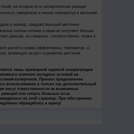
тений, на которые есть аллергическая реакция
льность заморозков и низких температур в весенний
адков в период, предшествующий цветению
 южные склоны холмов и оврагов получают больше
упает раньше, на северных, соответственно, позже и
 для расчета суммы эффективных температур, а
ров, влияющих на рост и развитие растений
ляется лишь примерной оценкой концентрации
зможного влияния погодных условий на
стений-аллергенов. Прогноз предназначен
ого использования и только как дополнительный
не несут ответственности за возможные
 реакций или смерть больных из-за
иведенных на этой странице. При обострениях
медленно обращайтесь к врачу!