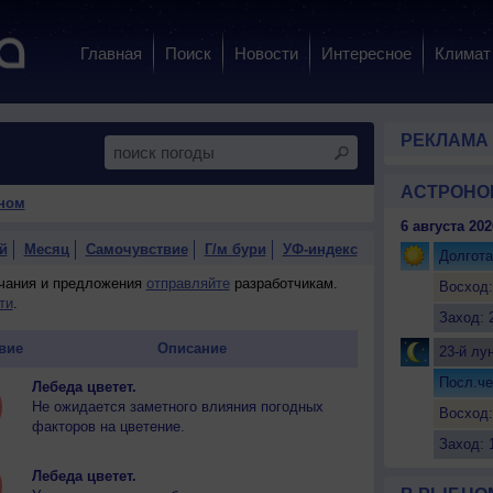
Главная
Поиск
Новости
Интересное
Климат
РЕКЛАМА
АСТРОНО
ном
6 августа 202
й
Месяц
Самочувствие
Г/м бури
УФ-индекс
Долгота
ечания и предложения
отправляйте
разработчикам.
Восход:
ти
.
Заход: 
вие
Описание
23-й лу
Посл.че
Лебеда цветет.
Не ожидается заметного влияния погодных
Восход:
факторов на цветение.
Заход: 
Лебеда цветет.