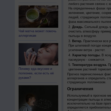
любого растения связно с к
На определенных фазах про
зеленение, цветение, созр
людей, страдающих поллино
фаза максимального пылени
Дождь.
Сильный дождь м
Чай матча может помочь
очистить атмосферу пример
аллергикам
пыльцы в воздухе.
Ветер.
Практически все р
При штилевой погоде конце
усилении ветра - растет.
Характер погоды.
В ясну
пасмурную - снижается.
Температура воздуха.
Пр
Почему еда вкуснее и
цветение растений тормозит
полезнее, если есть её
Прогноз перечисленных факт
руками?
аллергенов и определить ст
страдающих поллинозом.
Ограничения
Используемый в прогнозе м
концентрации пыльцы в атм
исключительно на базе про
определяется приблизительн