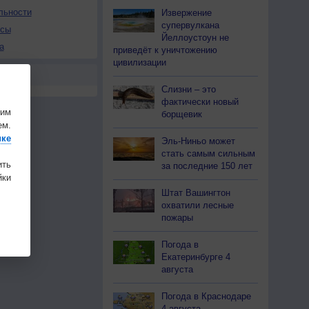
льности
Извержение
супервулкана
осы
Йеллоустоун не
а
приведёт к уничтожению
цивилизации
Слизни – это
фактически новый
шим
борщевик
ем.
ике
Эль-Ниньо может
стать самым сильным
ить
за последние 150 лет
ки
Штат Вашингтон
охватили лесные
пожары
Погода в
Екатеринбурге 4
августа
Погода в Краснодаре
4 августа