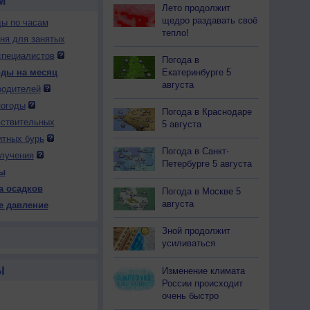
М
Лето продолжит
щедро раздавать своё
ды по часам
тепло!
дня для занятых
специалистов
Погода в
Екатеринбурге 5
оды на месяц
августа
водителей
погоды
Погода в Краснодаре
вствительных
5 августа
итных бурь
Погода в Санкт-
лучения
Петербурге 5 августа
ы
а осадков
Погода в Москве 5
августа
е давление
Зной продолжит
усиливаться
Ы
Изменение климата
России происходит
очень быстро