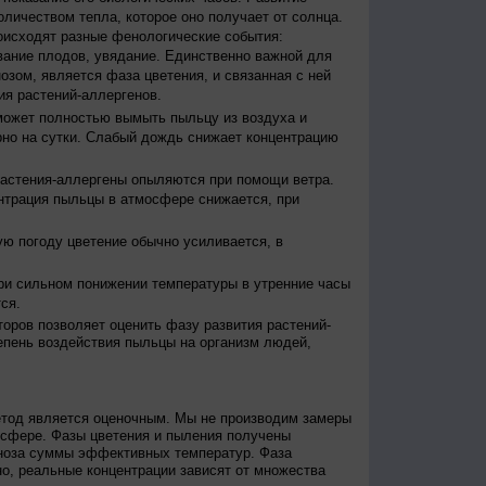
оличеством тепла, которое оно получает от солнца.
исходят разные фенологические события:
евание плодов, увядание. Единственно важной для
зом, является фаза цветения, и связанная с ней
я растений-аллергенов.
ожет полностью вымыть пыльцу из воздуха и
но на сутки. Слабый дождь снижает концентрацию
астения-аллергены опыляются при помощи ветра.
нтрация пыльцы в атмосфере снижается, при
ю погоду цветение обычно усиливается, в
и сильном понижении температуры в утренние часы
ся.
оров позволяет оценить фазу развития растений-
епень воздействия пыльцы на организм людей,
етод является оценочным. Мы не производим замеры
осфере. Фазы цветения и пыления получены
гноза суммы эффективных температур. Фаза
о, реальные концентрации зависят от множества