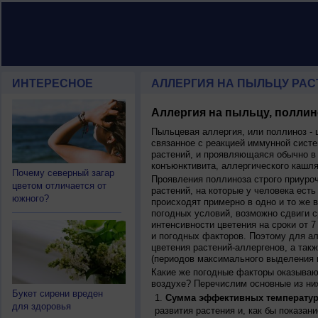
ИНТЕРЕСНОЕ
АЛЛЕРГИЯ НА ПЫЛЬЦУ РАСТ
Аллергия на пыльцу, поллин
Пыльцевая аллергия, или поллиноз - 
связанное с реакцией иммунной систе
растений, и проявляющаяся обычно в
конъюнктивита, аллергического кашля
Почему северный загар
Проявления поллиноза строго приуро
цветом отличается от
растений, на которые у человека есть
южного?
происходят примерно в одно и то же в
погодных условий, возможно сдвиги ср
интенсивности цветения на сроки от 7
и погодных факторов. Поэтому для ал
цветения растений-аллергенов, а так
(периодов максимального выделения 
Какие же погодные факторы оказываю
воздухе? Перечислим основные из ни
Букет сирени вреден
Сумма эффективных температур
для здоровья
развития растения и, как бы показан