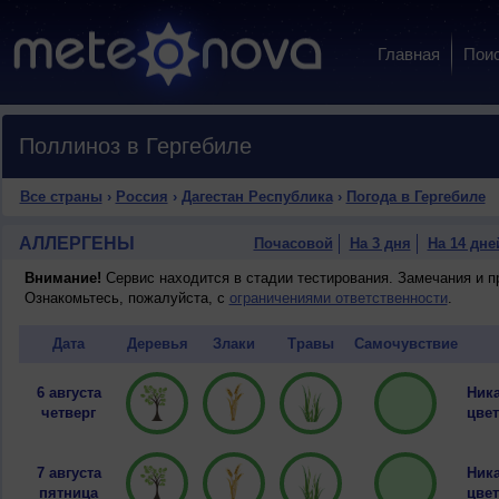
Главная
Пои
Поллиноз в Гергебиле
Все страны
›
Россия
›
Дагестан Республика
›
Погода в Гергебиле
АЛЛЕРГЕНЫ
Почасовой
На 3 дня
На 14 дне
Внимание!
Сервис находится в стадии тестирования. Замечания и 
Ознакомьтесь, пожалуйста, с
ограничениями ответственности
.
Дата
Деревья
Злаки
Травы
Самочувствие
6 августа
Ника
четверг
цвет
7 августа
Ника
пятница
цвет