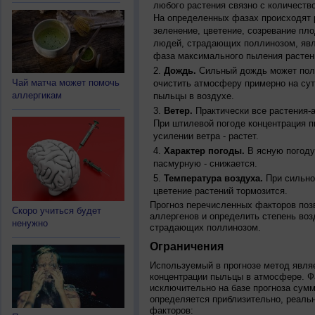
любого растения связно с количество
На определенных фазах происходят 
зеленение, цветение, созревание пл
людей, страдающих поллинозом, явля
фаза максимального пыления растен
Дождь.
Сильный дождь может полн
Чай матча может помочь
очистить атмосферу примерно на су
аллергикам
пыльцы в воздухе.
Ветер.
Практически все растения-
При штилевой погоде концентрация 
усилении ветра - растет.
Характер погоды.
В ясную погоду
пасмурную - снижается.
Температура воздуха.
При сильно
цветение растений тормозится.
Прогноз перечисленных факторов позв
Скоро учиться будет
аллергенов и определить степень воз
ненужно
страдающих поллинозом.
Ограничения
Используемый в прогнозе метод явля
концентрации пыльцы в атмосфере. Ф
исключительно на базе прогноза сум
определяется приблизительно, реальн
факторов: