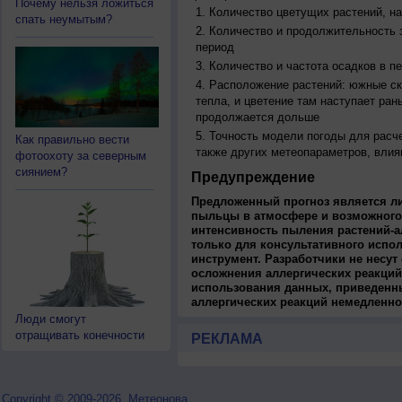
Почему нельзя ложиться
Количество цветущих растений, на
спать неумытым?
Количество и продолжительность з
период
Количество и частота осадков в 
Расположение растений: южные ск
тепла, и цветение там наступает ран
продолжается дольше
Точность модели погоды для расч
Как правильно вести
также других метеопараметров, влия
фотоохоту за северным
сиянием?
Предупреждение
Предложенный прогноз является л
пыльцы в атмосфере и возможного
интенсивность пыления растений-а
только для консультативного испо
инструмент. Разработчики не несут
осложнения аллергических реакций
использования данных, приведенны
аллергических реакций немедленно
Люди смогут
отращивать конечности
РЕКЛАМА
Copyright © 2009-2026, Метеонова