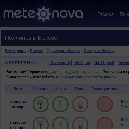
Главная
Пои
Поллиноз в Белёве
Все страны
›
Россия
›
Тульская область
›
Погода в Белёве
АЛЛЕРГЕНЫ
Почасовой
На 3 дня
На 14 дней
Меся
Внимание!
Сервис находится в стадии тестирования. Замечания и 
Ознакомьтесь, пожалуйста, с
ограничениями ответственности
.
Дата
Деревья
Злаки
Травы
Самочувствие
6 августа
Лебе
четверг
Утро
Лебе
7 августа
Не о
пятница