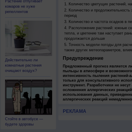
Растение отпугивает
Количество цветущих растений, на
комаров не хуже
Количество и продолжительность з
репеллентов
период
Количество и частота осадков в 
Расположение растений: южные ск
тепла, и цветение там наступает ран
продолжается дольше
Точность модели погоды для расч
также других метеопараметров, влия
Предупреждение
Действительно ли
комнатные растения
Предложенный прогноз является л
очищают воздух?
пыльцы в атмосфере и возможного
интенсивность пыления растений-а
только для консультативного испо
инструмент. Разработчики не несут
осложнения аллергических реакций
использования данных, приведенны
аллергических реакций немедленно
РЕКЛАМА
Стойте в автобусе —
будете здоровы