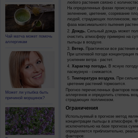
любого растения связно с количество
На определенных фазах происходят 
зеленение, цветение, созревание пл
людей, страдающих поллинозом, явля
фаза максимального пыления растен
Дождь.
Сильный дождь может полн
Чай матча может помочь
очистить атмосферу примерно на су
аллергикам
пыльцы в воздухе.
Ветер.
Практически все растения-
При штилевой погоде концентрация 
усилении ветра - растет.
Характер погоды.
В ясную погоду
пасмурную - снижается.
Температура воздуха.
При сильно
цветение растений тормозится.
Прогноз перечисленных факторов позв
Может ли улыбка быть
аллергенов и определить степень воз
причиной морщинок?
страдающих поллинозом.
Ограничения
Используемый в прогнозе метод явля
концентрации пыльцы в атмосфере. Ф
исключительно на базе прогноза сум
определяется приблизительно, реальн
факторов: