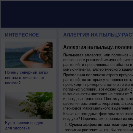
ИНТЕРЕСНОЕ
АЛЛЕРГИЯ НА ПЫЛЬЦУ РАСТ
Аллергия на пыльцу, поллин
Пыльцевая аллергия, или поллиноз - 
связанное с реакцией иммунной систе
растений, и проявляющаяся обычно в
конъюнктивита, аллергического кашля
Почему северный загар
Проявления поллиноза строго приуро
цветом отличается от
растений, на которые у человека есть
южного?
происходят примерно в одно и то же в
погодных условий, возможно сдвиги ср
интенсивности цветения на сроки от 7
и погодных факторов. Поэтому для ал
цветения растений-аллергенов, а так
(периодов максимального выделения 
Какие же погодные факторы оказываю
воздухе? Перечислим основные из ни
Букет сирени вреден
Сумма эффективных температур
для здоровья
развития растения и, как бы показан