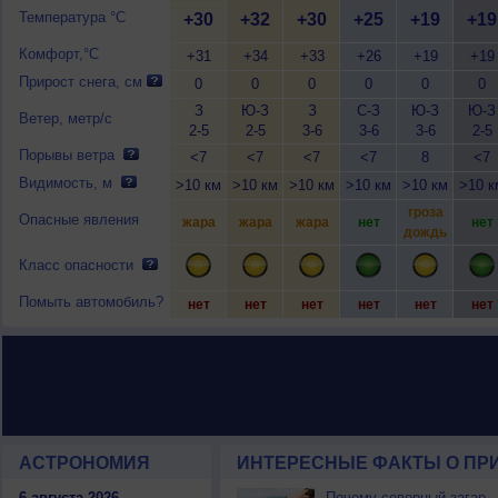
Температура °C
+30
+32
+30
+25
+19
+19
Комфорт,°C
+31
+34
+33
+26
+19
+19
Прирост снега, см
0
0
0
0
0
0
З
Ю-З
З
С-З
Ю-З
Ю-З
Ветер, метр/с
2-5
2-5
3-6
3-6
3-6
2-5
Порывы ветра
<7
<7
<7
<7
8
<7
Видимость, м
>10 км
>10 км
>10 км
>10 км
>10 км
>10 к
гроза
Опасные явления
жара
жара
жара
нет
нет
дождь
Класс опасности
Помыть автомобиль?
нет
нет
нет
нет
нет
нет
АСТРОНОМИЯ
ИНТЕРЕСНЫЕ ФАКТЫ О ПРИ
6 августа 2026
Почему северный загар