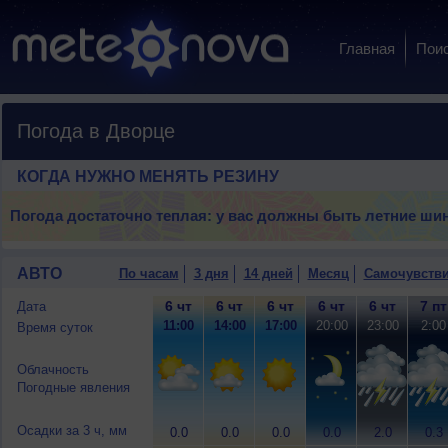
Главная
Пои
Погода в Дворце
КОГДА НУЖНО МЕНЯТЬ РЕЗИНУ
Погода достаточно теплая: у вас должны быть летние ши
АВТО
По часам
3 дня
14 дней
Месяц
Самочувств
6 чт
6 чт
6 чт
6 чт
6 чт
7 пт
Дата
11:00
14:00
17:00
20:00
23:00
2:00
Время суток
Облачность
Погодные явления
Осадки за 3 ч, мм
0.0
0.0
0.0
0.0
2.0
0.3