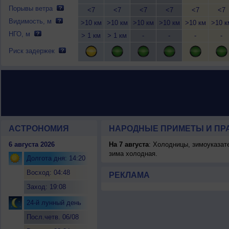
Порывы ветра
<7
<7
<7
<7
<7
<7
Видимость, м
>10 км
>10 км
>10 км
>10 км
>10 км
>10 к
НГО, м
> 1 км
> 1 км
-
-
-
-
Риск задержек
АСТРОНОМИЯ
НАРОДНЫЕ ПРИМЕТЫ И ПР
6 августа 2026
На 7 августа
: Холодницы, зимоуказат
зима холодная.
Долгота дня: 14:20
Восход: 04:48
РЕКЛАМА
Заход: 19:08
24-й лунный день
Посл.четв. 06/08