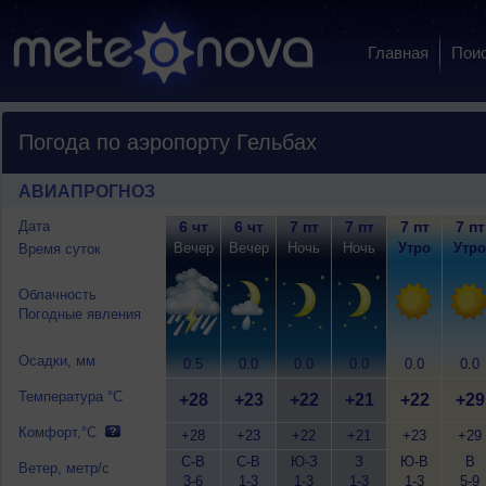
Главная
Пои
Погода по аэропорту Гельбах
АВИАПРОГНОЗ
Дата
6 чт
6 чт
7 пт
7 пт
7 пт
7 пт
Вечер
Вечер
Ночь
Ночь
Утро
Утро
Время суток
Облачность
Погодные явления
Осадки, мм
0.5
0.0
0.0
0.0
0.0
0.0
Температура °C
+28
+23
+22
+21
+22
+29
Комфорт,°C
+28
+23
+22
+21
+23
+29
С-В
С-В
Ю-З
З
Ю-В
В
Ветер, метр/с
3-6
1-3
1-3
1-3
1-3
5-9