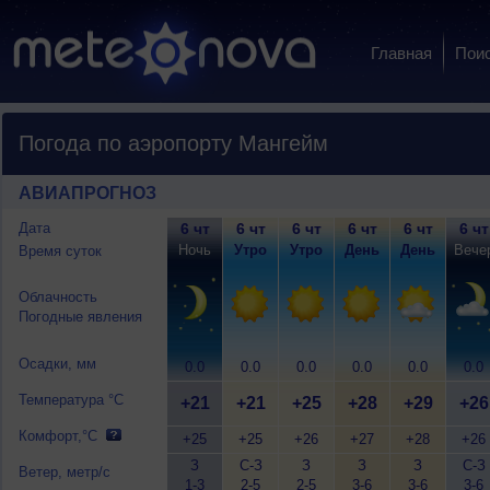
Главная
Пои
Погода по аэропорту Мангейм
АВИАПРОГНОЗ
Дата
6 чт
6 чт
6 чт
6 чт
6 чт
6 чт
Ночь
Утро
Утро
День
День
Вече
Время суток
Облачность
Погодные явления
Осадки, мм
0.0
0.0
0.0
0.0
0.0
0.0
Температура °C
+21
+21
+25
+28
+29
+26
Комфорт,°C
+25
+25
+26
+27
+28
+26
З
С-З
З
З
З
С-З
Ветер, метр/с
1-3
2-5
2-5
3-6
3-6
3-6