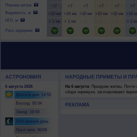
Порывы ветра
<7
<7
<7
<7
<7
<7
Видимость, м
>10 км
>10 км
>10 км
>10 км
>10 км
>10 к
НГО, м
> 1 км
> 1 км
-
-
-
> 1 к
Риск задержек
АСТРОНОМИЯ
НАРОДНЫЕ ПРИМЕТЫ И ПР
6 августа 2026
На 6 августа
: Праздник жатвы. Почти
сбора черемухи, заготавливают берез
Долгота дня: 14:55
Восход: 05:04
РЕКЛАМА
Заход: 19:59
23-й лунный день
Посл.четв. 06/08