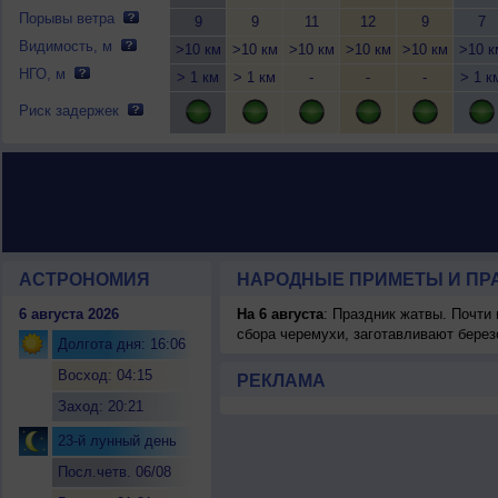
Порывы ветра
9
9
11
12
9
7
Видимость, м
>10 км
>10 км
>10 км
>10 км
>10 км
>10 к
НГО, м
> 1 км
> 1 км
-
-
-
> 1 к
Риск задержек
АСТРОНОМИЯ
НАРОДНЫЕ ПРИМЕТЫ И ПР
6 августа 2026
На 6 августа
: Праздник жатвы. Почти
сбора черемухи, заготавливают берез
Долгота дня: 16:06
Восход: 04:15
РЕКЛАМА
Заход: 20:21
23-й лунный день
Посл.четв. 06/08