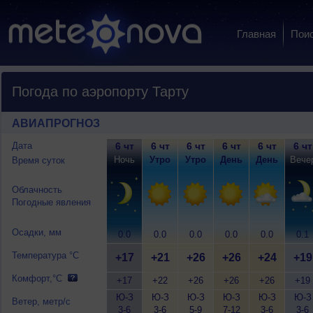
Главная
Пои
Погода по аэропорту Тарту
АВИАПРОГНОЗ
Дата
6 чт
6 чт
6 чт
6 чт
6 чт
6 чт
Ночь
Утро
Утро
День
День
Вече
Время суток
Облачность
Погодные явления
Осадки, мм
0.0
0.0
0.0
0.0
0.0
0.1
Температура °C
+17
+21
+26
+26
+24
+19
Комфорт,°C
+17
+22
+26
+26
+26
+19
Ю-З
Ю-З
Ю-З
Ю-З
Ю-З
Ю-З
Ветер, метр/с
3-6
3-6
5-9
7-12
3-6
3-6