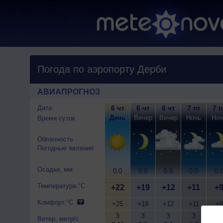
Погода по аэропорту Дерби
АВИАПРОГНОЗ
Дата
6 чт
6 чт
6 чт
7 пт
7 п
День
Вечер
Вечер
Ночь
Ноч
Время суток
Облачность
Погодные явления
Осадки, мм
0.0
0.0
0.0
0.0
0.
Температура °C
+22
+19
+12
+11
+
Комфорт,°C
+25
+19
+12
+11
+9
З
З
З
З
Ю-
Ветер, метр/с