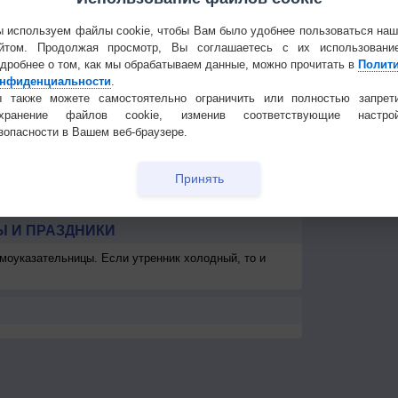
3
1-3
3-6
3-6
3-6
3-6
3-6
2-5
1-3
Частые вопр
<7
<7
<7
<7
<7
<7
<7
<7
Гостевая книг
 используем файлы cookie, чтобы Вам было удобнее пользоваться на
км
>10 км
>10 км
>10 км
>10 км
>10 км
>10 км
>10 км
>10 км
>1
йтом. Продолжая просмотр, Вы соглашаетесь с их использовани
дробнее о том, как мы обрабатываем данные, можно прочитать в
Полит
-
-
> 1 км
> 1 км
> 1 км
> 1 км
> 1 км
-
нфиденциальности
.
 также можете самостоятельно ограничить или полностью запрет
охранение файлов cookie, изменив соответствующие настрой
зопасности в Вашем веб-браузере.
Принять
 И ПРАЗДНИКИ
моуказательницы. Если утренник холодный, то и