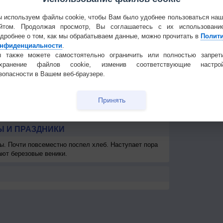
6
3-6
3-6
3-6
3-6
3-6
5-9
3-6
3-6
3
Частые вопр
<7
<7
<7
<7
<7
<7
<7
<7
Гостевая книг
 используем файлы cookie, чтобы Вам было удобнее пользоваться на
км
>10 км
>10 км
>10 км
>10 км
>10 км
>10 км
>10 км
>10 км
>1
йтом. Продолжая просмотр, Вы соглашаетесь с их использовани
дробнее о том, как мы обрабатываем данные, можно прочитать в
Полит
км
> 1 км
> 1 км
900
700
700
> 1 км
> 1 км
> 1 км
> 
нфиденциальности
.
 также можете самостоятельно ограничить или полностью запрет
охранение файлов cookie, изменив соответствующие настрой
зопасности в Вашем веб-браузере.
Принять
 И ПРАЗДНИКИ
ы. Почти повсеместно поспел хлеб. Наступает пора
ают березовые веники.