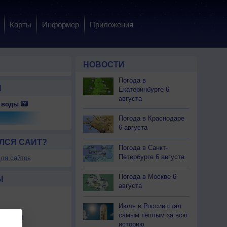
Карты
Информер
Приложения
НОВОСТИ
Погода в
Ы
Екатеринбурге 6
августа
 воды
 сб
8 сб
8 сб
8 сб
8 сб
8 сб
8 сб
8 сб
9 вс
Погода в Краснодаре
очь
Ночь
Утро
Утро
День
День
Вечер
Вечер
Ночь
6 августа
ЛСЯ САЙТ?
Погода в Санкт-
Петербурге 6 августа
ля сайтов
.0
0.0
0.0
0.0
0.0
0.0
0.0
0.0
0.0
Погода в Москве 6
Ы
августа
+4
+3
+8
+10
+11
+10
+10
+9
+7
Июль в России стал
+4
+3
+7
+10
+11
+10
+5
+4
+4
самым тёплым за всю
льности
-З
Ю-З
Ю-З
Ю-З
Ю
Ю
Ю
Ю-З
Ю
историю