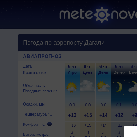
Погода по аэропорту Дагали
АВИАПРОГНОЗ
Дата
6 чт
6 чт
6 чт
6 чт
6 ч
Утро
День
День
Вечер
Веч
Время суток
Облачность
Погодные явления
Осадки, мм
0.0
0.0
0.0
0.1
0.
Температура °C
+13
+15
+14
+12
+
Комфорт,°C
+13
+15
+14
+12
+9
З
З
З
З
Ю-
Ветер, метр/с