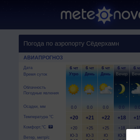
Погода по аэропорту Сёдерхамн
АВИАПРОГНОЗ
Дата
6 чт
6 чт
6 чт
6 чт
6 ч
Утро
День
День
Вечер
Веч
Время суток
Облачность
Погодные явления
Осадки, мм
0.0
0.0
0.0
0.0
0.
Температура °C
+20
+21
+22
+18
+1
Комфорт,°C
+20
+25
+25
+18
+1
Ю-З
Ю-З
Ю
Ю-З
З
Ветер, метр/с