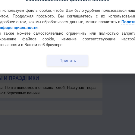
6
3-6
5-9
5-9
5-9
3-6
3-6
3-6
2-5
2
Частые вопр
10
11
10
8
7
<7
8
<7
Гостевая книг
 используем файлы cookie, чтобы Вам было удобнее пользоваться на
км
>10 км
>10 км
>10 км
>10 км
>10 км
>10 км
>10 км
>10 км
>1
йтом. Продолжая просмотр, Вы соглашаетесь с их использовани
дробнее о том, как мы обрабатываем данные, можно прочитать в
Полит
км
500
700
> 1 км
> 1 км
> 1 км
> 1 км
> 1 км
> 1 км
> 
нфиденциальности
.
 также можете самостоятельно ограничить или полностью запрет
охранение файлов cookie, изменив соответствующие настрой
зопасности в Вашем веб-браузере.
Принять
 И ПРАЗДНИКИ
ы. Почти повсеместно поспел хлеб. Наступает пора
ают березовые веники.