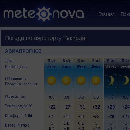
Главная
Пои
Погода по аэропорту Текирдаг
АВИАПРОГНОЗ
Дата
6 чт
6 чт
6 чт
6 чт
6 чт
6 чт
Утро
Утро
День
День
Вечер
Вече
Время суток
Облачность
Погодные явления
Осадки, мм
0.0
0.0
0.0
0.0
0.0
0.0
Температура °C
+22
+27
+31
+32
+29
+24
Комфорт,°C
+21
+28
+31
+32
+29
+24
С
С-В
С-В
С
С
С
Ветер, метр/с
5-9
5-9
5-9
7-12
7-12
7-12