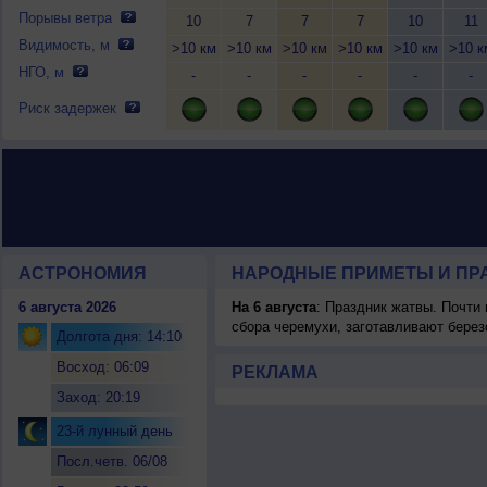
Порывы ветра
10
7
7
7
10
11
Видимость, м
>10 км
>10 км
>10 км
>10 км
>10 км
>10 к
НГО, м
-
-
-
-
-
-
Риск задержек
АСТРОНОМИЯ
НАРОДНЫЕ ПРИМЕТЫ И ПР
6 августа 2026
На 6 августа
: Праздник жатвы. Почти
сбора черемухи, заготавливают берез
Долгота дня: 14:10
Восход: 06:09
РЕКЛАМА
Заход: 20:19
23-й лунный день
Посл.четв. 06/08